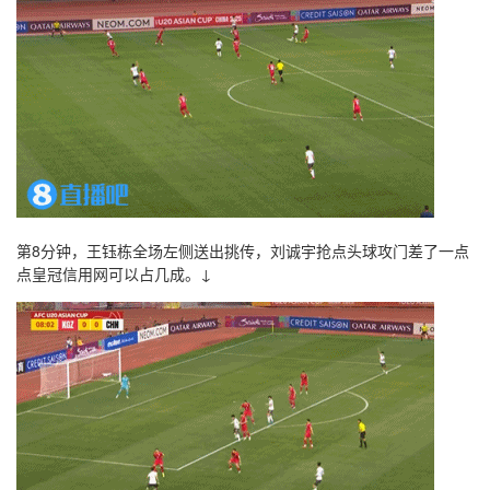
第8分钟，王钰栋全场左侧送出挑传，刘诚宇抢点头球攻门差了一点
点皇冠信用网可以占几成。↓