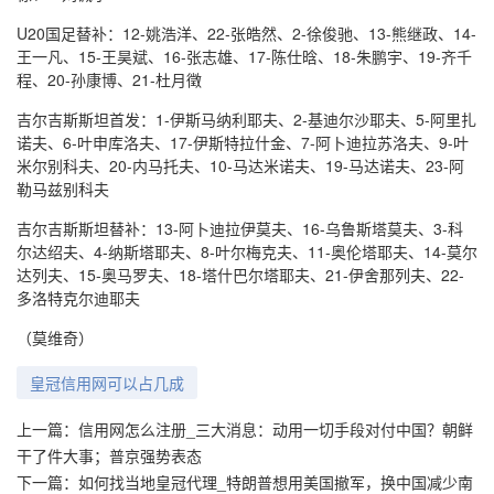
U20国足替补：12-姚浩洋、22-张皓然、2-徐俊驰、13-熊继政、14-
王一凡、15-王昊斌、16-张志雄、17-陈仕晗、18-朱鹏宇、19-齐千
程、20-孙康博、21-杜月徵
吉尔吉斯斯坦首发：1-伊斯马纳利耶夫、2-基迪尔沙耶夫、5-阿里扎
诺夫、6-叶申库洛夫、17-伊斯特拉什金、7-阿卜迪拉苏洛夫、9-叶
米尔别科夫、20-内马托夫、10-马达米诺夫、19-马达诺夫、23-阿
勒马兹别科夫
吉尔吉斯斯坦替补：13-阿卜迪拉伊莫夫、16-乌鲁斯塔莫夫、3-科
尔达绍夫、4-纳斯塔耶夫、8-叶尔梅克夫、11-奥伦塔耶夫、14-莫尔
达列夫、15-奥马罗夫、18-塔什巴尔塔耶夫、21-伊舍那列夫、22-
多洛特克尔迪耶夫
（莫维奇）
皇冠信用网可以占几成
上一篇：
信用网怎么注册_三大消息：动用一切手段对付中国？朝鲜
干了件大事；普京强势表态
下一篇：
如何找当地皇冠代理_特朗普想用美国撤军，换中国减少南