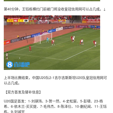
第40分钟，王钰栋横扫门前被门将没收皇冠信用网可以占几成。↓
上半场比赛结束，中国U20队2-1吉尔吉斯斯坦U20队皇冠信用网可
以占几成。
【双方首发及替补信息】
U20国足首发：1-刘骐玮、3-贺一然、4-史松宸、5-彭啸、23-杨
希、6-依木兰-买买提、7-毛伟杰、8-陈泽仕、10-蒯纪闻、11-王钰
栋、9-刘诚宇