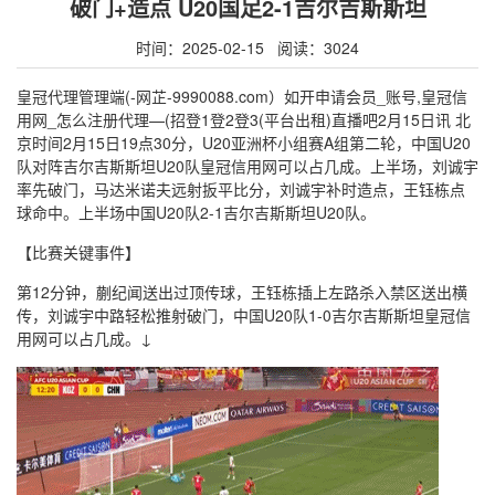
破门+造点 U20国足2-1吉尔吉斯斯坦
时间：2025-02-15 阅读：3024
皇冠代理管理端(-网芷-9990088.com）如开申请会员_账号,皇冠信
用网_怎么注册代理—(招登1登2登3(平台出租)直播吧2月15日讯 北
京时间2月15日19点30分，U20亚洲杯小组赛A组第二轮，中国U20
队对阵吉尔吉斯斯坦U20队皇冠信用网可以占几成。上半场，刘诚宇
率先破门，马达米诺夫远射扳平比分，刘诚宇补时造点，王钰栋点
球命中。上半场中国U20队2-1吉尔吉斯斯坦U20队。
【比赛关键事件】
第12分钟，蒯纪闻送出过顶传球，王钰栋插上左路杀入禁区送出横
传，刘诚宇中路轻松推射破门，中国U20队1-0吉尔吉斯斯坦皇冠信
用网可以占几成。↓