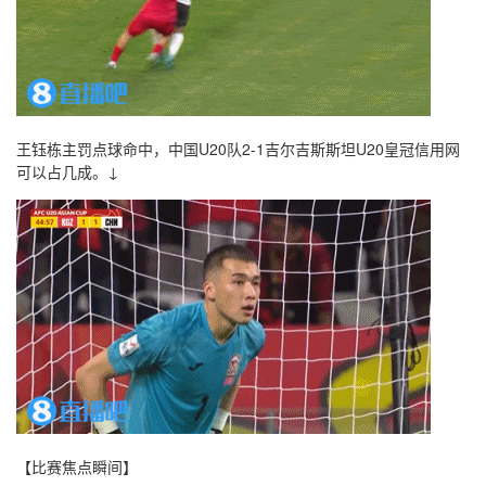
王钰栋主罚点球命中，中国U20队2-1吉尔吉斯斯坦U20皇冠信用网
可以占几成。↓
【比赛焦点瞬间】