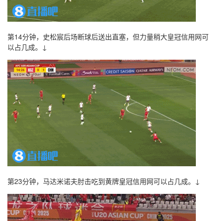
第14分钟，史松宸后场断球后送出直塞，但力量稍大皇冠信用网可
以占几成。↓
第23分钟，马达米诺夫肘击吃到黄牌皇冠信用网可以占几成。↓