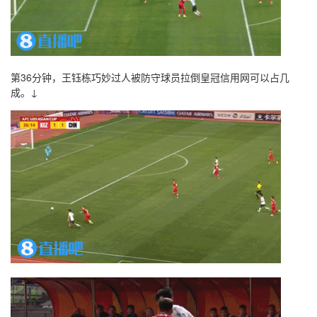
第36分钟，王钰栋巧妙过人被防守球员拉倒皇冠信用网可以占几
成。↓