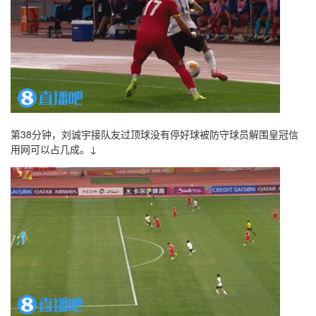
第38分钟，刘诚宇接队友过顶球没有停好球被防守球员解围皇冠信
用网可以占几成。↓