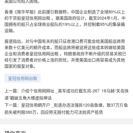
美国公司陷入困境。
香港《南华早报》此前援引数据称，中国企业制造了全球80%以上
的干货船皇冠信用网出租 。据美国政府估计，截至2024年1月，中
国拥有的船只占全球商业船队的19%以上，并控制着95%的集装箱
运输。
报道指出，对与中国有关的船只征收港口费可能会给美国船运商带
来数十亿美元的额外成本，而船运商将被迫将这些成本转嫁给美国
企业和消费者皇冠信用网出租 。特朗普政府不断升级的贸易关税已
经引发了消费者对价格上涨的担忧，并使美国出口商容易成为其他
国家的报复对象。
皇冠信用网出租
上一篇：
介绍个信用网网址 _美军成功拦截东风-26？18马赫“关岛快
递”戳破五角大楼虚拟神话
下一篇：
皇冠信用網开户 _街道办违法强拆120亩鱼塘，致37万斤鱼
损失被判赔380万，回应称无赔付能力可法拍资产抵债
猜你喜欢