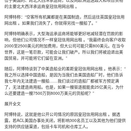
位于美国的、跨北大西洋承运商，以及向欧洲运送超大和项目货物
的主要北大西洋承运商皇冠信用网出租 。
阿博特称：“空客所有机翼都是在美国制造，然后运往英国皇冠信用
网出租 。如果我们消失了，你就得另找一艘船了。”
阿博特明确表示，大型海运承运商将能够更好地减轻潜在罚款的影
响，但他们公司情况不一样皇冠信用网出租 。“我最终会向客户收取
2000至2500美元的附加费用，但大公司可能只需800美元。在当今
世界，这是一笔巨款，可能会让我们破产。所以我们将被迫退出美
国贸易，并可能将它们留在亚洲。”
随后，阿博特谈到了中美造船业的差距皇冠信用网出租 。他表示：“
我之所以选择中国造船，是因为当我们去美国造船厂时，他们告诉
我七年内无法建造一艘船……我们谈过的造船厂都被军方预定满
了，无法建造商用船。也是，如果一艘驱逐舰能卖25亿美元，为什
么还要建造一艘7500万到8000万美元的货船呢？”
展开全文
阿博特说，这就是他公开公司情况的原因皇冠信用网出租 。据透
露，若ACL美国办事处关闭，将影响300名员工以及其他为他们提供
支持的供应链渠道，包括卡车司机和仓库工人。