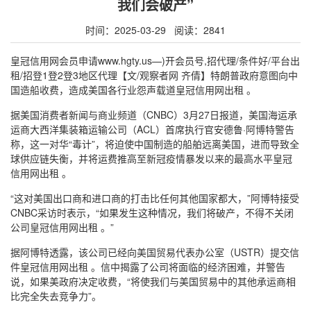
我们会破产”
时间：2025-03-29 阅读：2841
皇冠信用网会员申请www.hgty.us—)开会员号,招代理/条件好/平台出
租/招登1登2登3地区代理【文/观察者网 齐倩】特朗普政府意图向中
国造船收费，造成美国各行业怨声载道皇冠信用网出租 。
据美国消费者新闻与商业频道（CNBC）3月27日报道，美国海运承
运商大西洋集装箱运输公司（ACL）首席执行官安德鲁·阿博特警告
称，这一对华“毒计”，将迫使中国制造的船舶远离美国，进而导致全
球供应链失衡，并将运费推高至新冠疫情暴发以来的最高水平皇冠
信用网出租 。
“这对美国出口商和进口商的打击比任何其他国家都大，”阿博特接受
CNBC采访时表示，“如果发生这种情况，我们将破产，不得不关闭
公司皇冠信用网出租 。”
据阿博特透露，该公司已经向美国贸易代表办公室（USTR）提交信
件皇冠信用网出租 。信中揭露了公司将面临的经济困难，并警告
说，如果美政府决定收费，“将使我们与美国贸易中的其他承运商相
比完全失去竞争力”。