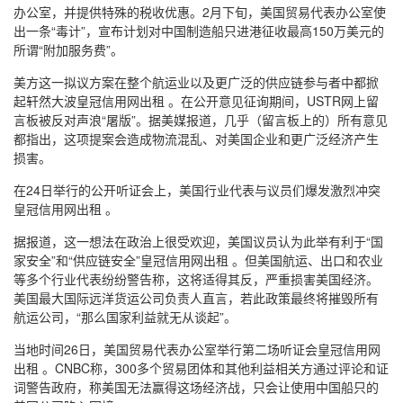
办公室，并提供特殊的税收优惠。2月下旬，美国贸易代表办公室使
出一条“毒计”，宣布计划对中国制造船只进港征收最高150万美元的
所谓“附加服务费”。
美方这一拟议方案在整个航运业以及更广泛的供应链参与者中都掀
起轩然大波皇冠信用网出租 。在公开意见征询期间，USTR网上留
言板被反对声浪“屠版”。据美媒报道，几乎（留言板上的）所有意见
都指出，这项提案会造成物流混乱、对美国企业和更广泛经济产生
损害。
在24日举行的公开听证会上，美国行业代表与议员们爆发激烈冲突
皇冠信用网出租 。
据报道，这一想法在政治上很受欢迎，美国议员认为此举有利于“国
家安全”和“供应链安全”皇冠信用网出租 。但美国航运、出口和农业
等多个行业代表纷纷警告称，这将适得其反，严重损害美国经济。
美国最大国际远洋货运公司负责人直言，若此政策最终将摧毁所有
航运公司，“那么国家利益就无从谈起”。
当地时间26日，美国贸易代表办公室举行第二场听证会皇冠信用网
出租 。CNBC称，300多个贸易团体和其他利益相关方通过评论和证
词警告政府，称美国无法赢得这场经济战，只会让使用中国船只的