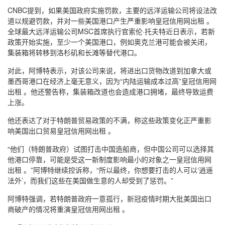
CNBC提到，如果美国政府实施罚款，主要的远洋运输公司将设法改
道以规避罚款，并对一些美国港口产生严重影响皇冠信用网出租 。
全球最大远洋运输公司MSC首席执行官索伦·托夫特近日表示，若新
政策开始实施，至少一个美国港口，例如奥克兰港可能会被关闭，
集装箱将转移到洛杉矶和长滩等替代港口。
对此，阿博特表示，对该公司来说，将进出口货物改道到加拿大或
墨西哥港口在经济上毫无意义，因为“内陆运输成本过高”皇冠信用网
出租 。他还警告称，集装箱改道也会造成港口拥堵，最终导致运费
上涨。
他还表达了对于特朗普贸易政策的不满，称这些政策变化正严重影
响美国出口贸易皇冠信用网出租 。
“他们（特朗普政府）试图打击中国造船商，但中国公司可以选择其
他港口停靠，可能是受这一新制度影响最小的对象之一皇冠信用网
出租 。”阿博特继续控诉称，“所以最终，你想要打击的人可以‘逍遥
法外’，而我们这些在美国做生意的人却受到了惩罚。”
阿博特强调，若特朗普政府一意孤行，新冠疫情时期大批美国出口
商破产的情况将重演皇冠信用网出租 。