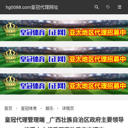
hg0088.com皇冠代理网址



首页
皇冠体育
娱乐
详情页



皇冠代理管理端 _广西壮族自治区政府主要领导