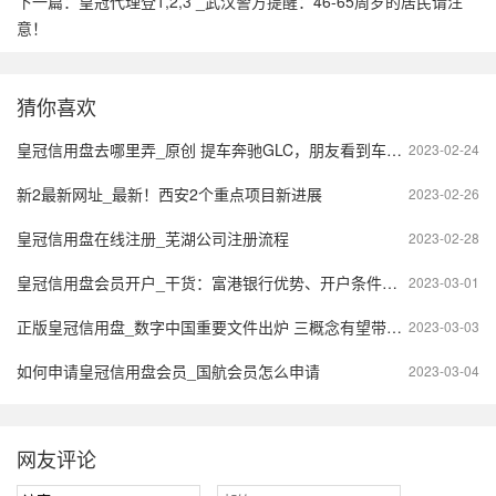
下一篇：
皇冠代理登1,2,3 _武汉警方提醒：46-65周岁的居民请注
意！
猜你喜欢
皇冠信用盘去哪里弄_原创 提车奔驰GLC，朋友看到车钥匙后直摇头，坦言道：俗不可耐
2023-02-24
新2最新网址_最新！西安2个重点项目新进展
2023-02-26
皇冠信用盘在线注册_芜湖公司注册流程
2023-02-28
皇冠信用盘会员开户_干货：富港银行优势、开户条件及常见问答
2023-03-01
正版皇冠信用盘_数字中国重要文件出炉 三概念有望带领市场走强
2023-03-03
如何申请皇冠信用盘会员_国航会员怎么申请
2023-03-04
网友评论