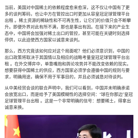
当前，美国对中国稀土的依赖程度愈来愈深，这不仅让中国有了更
多的谈判筹码，也让中方在管控出口时更加从容皇冠足球管理平台
出租 。稀土资源的稀缺性和不可再生性，让它们的价值只会不断攀
升。即便外界对此有所不满，那也是事出有因。在接下来的产业生
态中，中国将会加强对稀土出口的管控，甚至可能在关键时刻选择
停供，以此迫使西方国家以诚意来谈判。
那么，西方究竟该如何应对这个局面呢？他们必须意识到，中国的
出口政策将取决于其国情以及相应的战略考量皇冠足球管理平台出
租 。在外交博弈中，单靠嘴炮和舆论攻势并不能改变依赖的现实。
想要获得中国稀土的供应，西方国家必须学会遵循中国的规则与要
求，明确用途，确保不用于军事目的，并且必须诚恳对待谈判。
从中美经贸会谈的联合声明中，我们可以看到，中国并未明确承诺
会放宽出口，而是给予了美国模糊性的选择空间：“球在你那边”皇冠
足球管理平台出租 。这是一个非常明确的信号：想要稀土，得拿出
诚意来换。