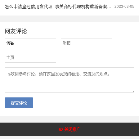
怎么申请皇冠信用盘代理_事关商标代理机构重新备案！请查看最新公告
2023-03-05
网友评论
提交评论
Copyright @2018-2022 皇冠体育网 版权所有
关闭推广