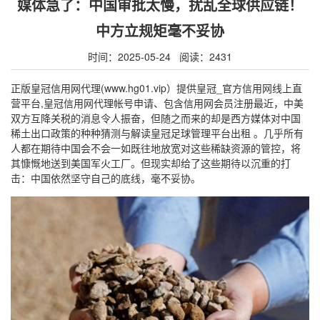
媒体急了：中国审批太慢，扰乱全球供应链！
中方立规矩毫不妥协
时间：2025-05-24 阅读：2431
正版皇冠信用网代理(www.hg01.vip）提供皇冠_官方信用网线上直
营平台,皇冠信用网代理帐号申请、包含信用网会员注册最近，中美
双方互降关税的消息令人振奋，但随之而来的却是西方媒体对中国
稀土出口政策的种种猜测与解读皇冠足球管理平台出租 。几乎所有
人都在期待中国会不会一如既往地放宽对这些稀缺资源的管控，将
其慷慨地送到美国军火工厂。但现实却给了这些期待以沉重的打
击：中国依然坚守自己的底线，毫不妥协。