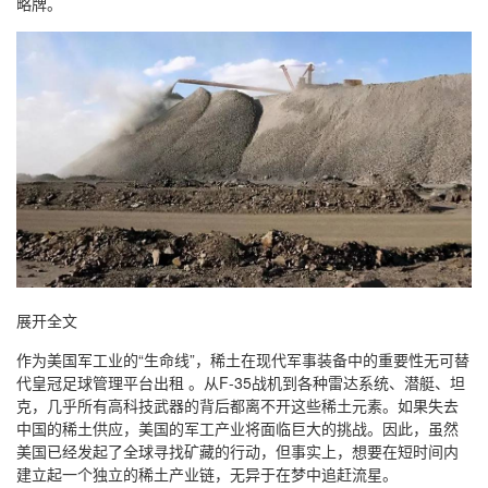
略牌。
展开全文
作为美国军工业的“生命线”，稀土在现代军事装备中的重要性无可替
代皇冠足球管理平台出租 。从F-35战机到各种雷达系统、潜艇、坦
克，几乎所有高科技武器的背后都离不开这些稀土元素。如果失去
中国的稀土供应，美国的军工产业将面临巨大的挑战。因此，虽然
美国已经发起了全球寻找矿藏的行动，但事实上，想要在短时间内
建立起一个独立的稀土产业链，无异于在梦中追赶流星。