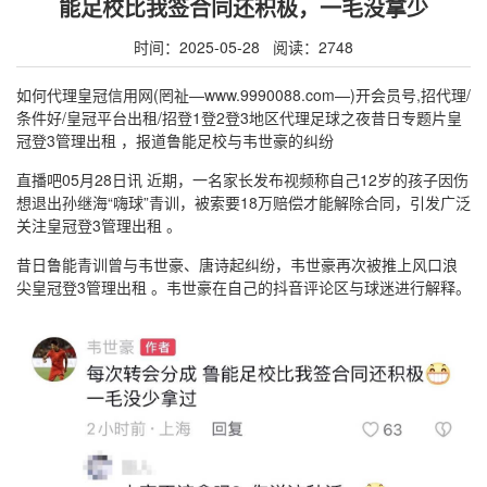
能足校比我签合同还积极，一毛没拿少
时间：2025-05-28 阅读：2748
如何代理皇冠信用网(罔祉—www.9990088.com—)开会员号,招代理/
条件好/皇冠平台出租/招登1登2登3地区代理足球之夜昔日专题片皇
冠登3管理出租 ，报道鲁能足校与韦世豪的纠纷
直播吧05月28日讯 近期，一名家长发布视频称自己12岁的孩子因伤
想退出孙继海“嗨球”青训，被索要18万赔偿才能解除合同，引发广泛
关注皇冠登3管理出租 。
昔日鲁能青训曾与韦世豪、唐诗起纠纷，韦世豪再次被推上风口浪
尖皇冠登3管理出租 。韦世豪在自己的抖音评论区与球迷进行解释。