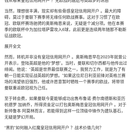
钱从哪来皇冠信用网开户 ？无欧战的尴尬与英超梦的诱惑
当然，理想很丰满，现实却有些骨感皇冠信用网开户 。最大的障
碍，莫过于曼联下赛季将无缘任何欧战赛事。这对于习惯了在欧
冠、欧联杯赛场驰骋的奥斯梅恩来说，无疑是个减分项。他在本赛
季的欧联杯中为加拉塔萨雷攻入6球，此前更是连续两年随那不勒斯
征战欧冠。
展开全文
然而，转机并非没有皇冠信用网开户 。奥斯梅恩早在2023年就曾公
开表示，登陆英超是他的“梦想”。当时，曼联和切尔西都与他传出过
绯闻。他说：“英超是世界最佳联赛之一，我努力工作，就是为了有
朝一日能实现征战英超的梦想。”如果这位尼日利亚前锋对英格兰赛
场的渴望依旧强烈，他或许愿意暂时牺牲一个赛季的欧战，将带领
曼联重返欧冠视为己任。
至于转会费，如果曼联今夏能够成功出售布鲁诺·费尔南德斯和亚历
杭德罗·加纳乔，所得资金足以打包奥斯梅恩皇冠信用网开户 。对于
新帅鲁本·阿莫林而言，若能得到这样一位顶级中锋作为建队基石，
无疑是梦幻开局。
“黑豹”如何融入红魔皇冠信用网开户 ？战术价值几何？