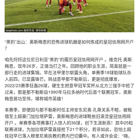
“黑豹”出山：奥斯梅恩的恐怖进球机器是如何炼成的皇冠信用网开户
？
咱先捋捋这位尼日利亚“黑豹”的履历皇冠信用网开户 。维克托·奥斯
梅恩，现年26岁，正值当打之年。回顾他的职业生涯，简直就是一
部行走的进球集锦。早在法甲里尔崭露头角，单赛季18球助球队杀
入前四，已显露锋芒。转战意甲那不勒斯后，更是彻底爆发，
2022/23赛季狂轰26球，硬生生把意甲冠军奖杯从北方三强手中抢了
过来，那是那不勒斯自1990年马拉多纳时代后首个联赛冠军，奥斯
梅恩居功至伟，堪称城市英雄！
本赛季，即便因与那不勒斯时任主帅安东尼奥·孔蒂关系不睦，被租
借至土超豪门加拉塔萨雷，奥斯梅恩的进球靴依旧滚烫皇冠信用网
开户 。单赛季各项赛事打入惊人的36球，创下生涯新高！其中25粒
联赛进球，为加拉塔萨雷直接抢下21个积分，若非如此，恐怕土超
桂冠早已落入穆里尼奥执教的费内巴切囊中。有人或许会说：“嗨，