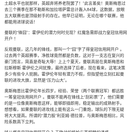
土超水平也就那样，英超弃将养老院罢了！”此言差矣！奥斯梅恩过
去三个赛季在那不勒斯和加拉塔萨雷总计轰入84球，这数据，放眼
五大联赛也是顶级射手的存在。他早已证明，无论在哪个联赛，他
都能用进球说话！
曼联的“锋囧”：霍伊伦的潜力何时兑现？红魔急需即战力皇冠信用网
开户 ！
反观曼联，这几年的锋线，那叫一个“囧”字了得皇冠信用网开户 。
过去两个英超赛季，净胜球竟然都是负数，这对于一支志在复兴的
豪门而言，简直是奇耻大辱！上上个夏天，曼联高层在奥斯梅恩和
拉斯穆斯·霍伊伦之间犹豫，最终选择了后者，现在看来，这笔决策
多少有些令人扼腕。霍伊伦年轻有潜力不假，但指望他立刻扛起曼
联的进攻大旗，显然是“压力山大”。
奥斯梅恩比霍伊伦年长四岁，经验、荣誉（两个联赛冠军）都远胜
一筹皇冠信用网开户 。曼联不能再在锋线上“刮彩票”了，他们需要
的是一位像奥斯梅恩这样，能够即插即用，稳定输出的成熟射手。
想想看，如果曼联的进攻线上能有这么一门重炮，球队的下限无疑
将大大提高。所谓的“潜力股”利亚姆·德拉普，与奥斯梅恩相比，风
险系数高下立判。