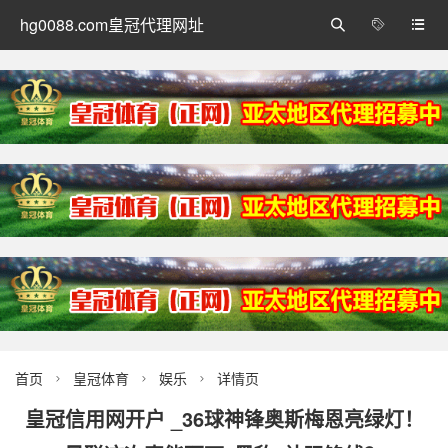
hg0088.com皇冠代理网址



首页
皇冠体育
娱乐
详情页



皇冠信用网开户 _36球神锋奥斯梅恩亮绿灯！