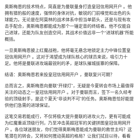
奥斯梅恩的技术特点，简直是为曼联量身打造皇冠信用网开户 。他
拥有猎豹般的速度，强悍的身体对抗，敏锐的门前嗅觉和出色的头
球能力。无论是在阿莫林的战术体系中担当单箭头，还是与现有攻
击手配合，奥斯梅恩都能成为那个一锤定音的终结者。他不仅能自
己进球，还能为队友创造空间，其战术价值远非一个“进球机器”所能
概括。
一旦奥斯梅恩披上红魔战袍，他将毫无悬念地锁定主力中锋位置皇
冠信用网开户 。这对于渴望成为球队核心的球员来说，吸引力十
足。他将是曼联进攻端最锐利的矛，是球队摧城拔寨的保障。
结语：奥斯梅恩若来投皇冠信用网开户 ，曼联复兴可期？
总而言之，奥斯梅恩向曼联“开绿灯”，无疑是今夏转会市场上最值得
关注的动态之一皇冠信用网开户 。对于曼联而言，签下一名久经考
验的顶级射手，是这个夏天“非谈判不可”的任务。奥斯梅恩恰好能提
供他们急需的进球保证。
这笔交易若能成行，不仅将极大提升曼联的进攻火力，更有可能成
为红魔重返顶级行列，乃至冲击英超冠军的关键拼图皇冠信用网开
户 。各位球迷朋友，你们觉得奥斯梅恩能成为曼联的救世主吗？这
笔潜在的转会，又将如何搅动英超的格局？让我们拭目以待，看看