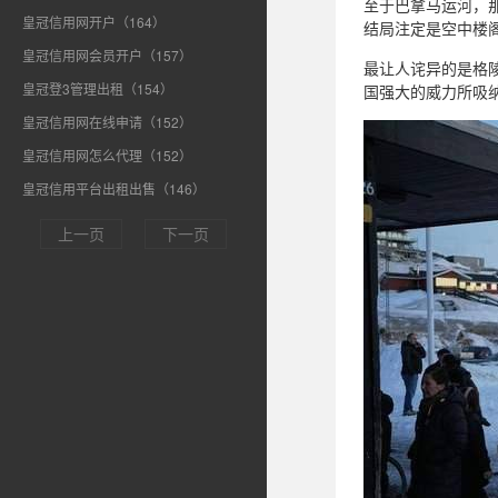
至于巴拿马运河，那
皇冠信用网开户（164）
结局注定是空中楼
皇冠信用网会员开户（157）
最让人诧异的是格
皇冠登3管理出租（154）
国强大的威力所吸
皇冠信用网在线申请（152）
皇冠信用网怎么代理（152）
皇冠信用平台出租出售（146）
上一页
下一页