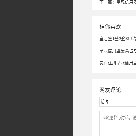
下一篇：
皇冠信用网
猜你喜欢
皇冠登1登2登3申请_1
皇冠信用盘最高占成_
怎么注册皇冠信用盘_原创 
网友评论