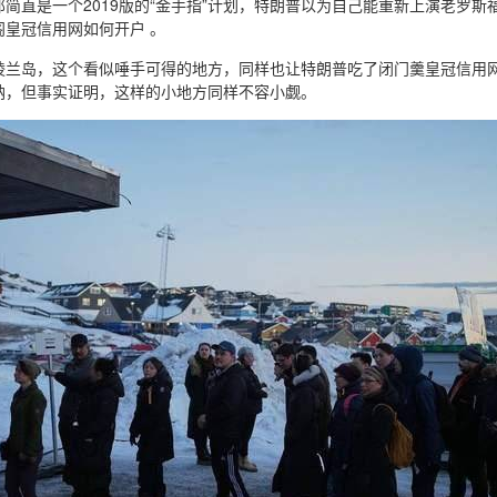
简直是一个2019版的“金手指”计划，特朗普以为自己能重新上演老罗
阁皇冠信用网如何开户 。
陵兰岛，这个看似唾手可得的地方，同样也让特朗普吃了闭门羹皇冠信用网如
纳，但事实证明，这样的小地方同样不容小觑。