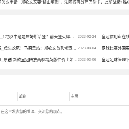
怎么申请 _郑钦文又要“翻山填海”，法网将再战萨巴伦卡，此前战绩1胜
7投3中这是詹姆斯哈登？前天登火辉煌，今天黑登瞎火
皇冠信用盘在线开户_
2023-02-24
虎头蛇尾！马德里站：郑钦文首秀惨遭逆转止步首轮
足球比赛外围买球网站_
2023-03-04
新款皇冠陆放两驱精英版性价比如何？具体分析后，你就明白了
皇冠足球管理平台出租
2023-03-06