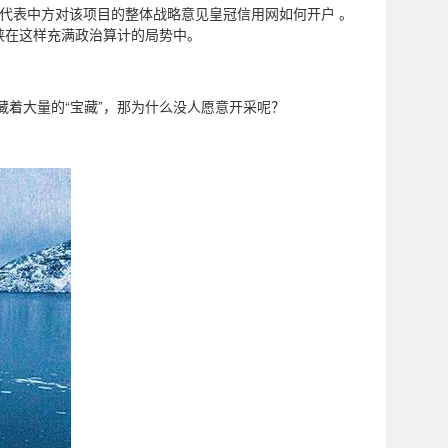
代表中方对该项目的整体战略意见皇冠信用网如何开户 。
挟在这样充满政治算计的局势中。
藏着大量的“宝藏”，那为什么没人愿意开采呢？