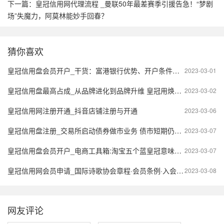
下一篇：
皇冠信用网代理流程 _曼联50年最差赛季引援告急！“梦剧
场”失魔力，阿莫林能妙手回春？
猜你喜欢
皇冠信用盘会员开户_干货：富港银行优势、开户条件及常见问答
2023-03-01
皇冠信用盘最高占成_从品牌进化到品牌升维 皇冠用焕新演绎不朽传奇
2023-03-02
皇冠信用网注册开通_抖音店铺注册与开通
2023-03-06
皇冠信用盘注册_交易所启动债券做市业务 债市短期仍将震荡
2023-03-07
皇冠信用盘会员开户_电商工具箱:淘宝五个蓝皇冠意味什么？店铺有什么优势
2023-03-07
皇冠信用网会员申请_国际诗歌协会章程·会员条例·入会申请
2023-03-08
网友评论