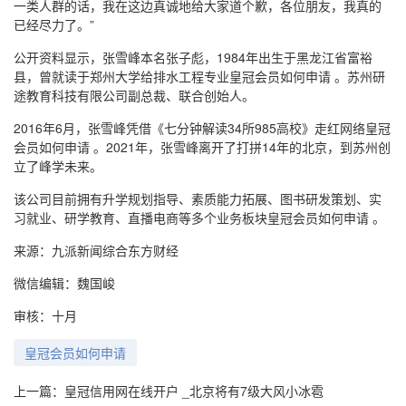
一类人群的话，我在这边真诚地给大家道个歉，各位朋友，我真的
已经尽力了。”
公开资料显示，张雪峰本名张子彪，1984年出生于黑龙江省富裕
县，曾就读于郑州大学给排水工程专业皇冠会员如何申请 。苏州研
途教育科技有限公司副总裁、联合创始人。
2016年6月，张雪峰凭借《七分钟解读34所985高校》走红网络皇冠
会员如何申请 。2021年，张雪峰离开了打拼14年的北京，到苏州创
立了峰学未来。
该公司目前拥有升学规划指导、素质能力拓展、图书研发策划、实
习就业、研学教育、直播电商等多个业务板块皇冠会员如何申请 。
来源：九派新闻综合东方财经
微信编辑：魏国峻
审核：十月
皇冠会员如何申请
上一篇：
皇冠信用网在线开户 _北京将有7级大风小冰雹