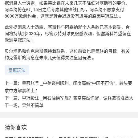
据消息人士透露，如果莱比锡在未来几天不降低对塞斯科的要价，
阿森纳将在6月15日之后考虑其他锋线目标，阿森纳不愿意支付
8000万欧解约金，这就是转会迟迟没有进展的原因皇冠玩法 。
此外据消息人士透露，塞斯科与阿森纳就个人条款已基本谈妥，合
同将持续到2030年，尽管沙特对球员很感兴趣，但塞斯科希望留在
欧洲皇冠玩法 。
贝尔塔仍和约克雷斯保持着联系，这位前锋也是曼联的目标，有关
约克雷斯的消息在未来几天值得关注皇冠玩法 。
皇冠玩法
上一篇：
皇冠账号 _中美谈判顺利，印度高喊“中国不可信”，转头要
求中方解禁稀土？
下一篇：
皇冠投注 _用石油换军舰？普京突然惊醒，调兵遣将准备大
干一场，果然不简单
猜你喜欢