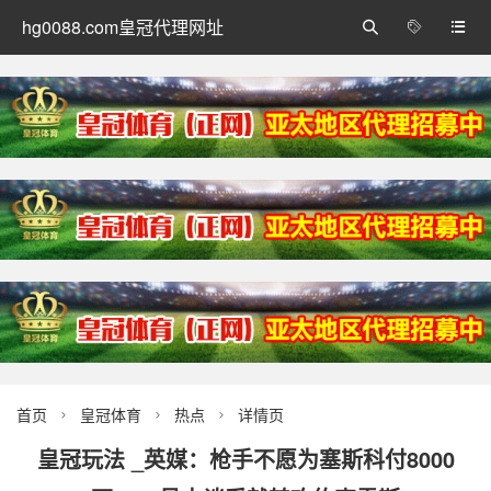
hg0088.com皇冠代理网址



首页
皇冠体育
热点
详情页



皇冠玩法 _英媒：枪手不愿为塞斯科付8000