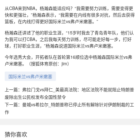
从CBA来到NBA，杨瀚森能适应吗？“我需要努力训练，需要变得更
快和更强壮，”杨瀚森表示，“我需要在内线有很多对抗，然后去获得
篮板，在内线打得更好国际米兰vs弗卢米嫩塞。”
杨瀚森还讲述了他的职业生涯，“15岁时我去了青岛青年队，他们认
为我可以打CBA，之后我每天努力训练，尽可能走好每一步，打好
球，打好职业生涯，”杨瀚森说道国际米兰vs弗卢米嫩塞。
今年选秀大会，开拓者队在首轮第16顺位选中杨瀚森国际米兰vs弗
卢米嫩塞。（搜狐体育原创：jim）
国际米兰vs弗卢米嫩塞
上一篇：
弗拉门戈vs拜仁_美最高法院：地区法院不能就阻止特朗普
废除出生公民权发布全国性禁令
下一篇：
曼城vs希拉尔_特朗普称已停止所有解除针对伊朗制裁的工
作
猜你喜欢