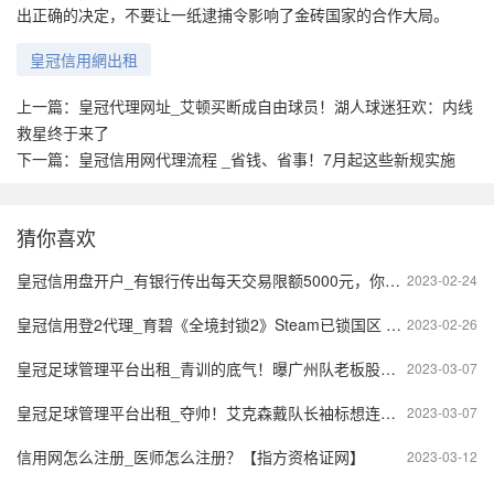
出正确的决定，不要让一纸逮捕令影响了金砖国家的合作大局。
皇冠信用網出租
上一篇：
皇冠代理网址_艾顿买断成自由球员！湖人球迷狂欢：内线
救星终于来了
下一篇：
皇冠信用网代理流程 _省钱、省事！7月起这些新规实施
猜你喜欢
皇冠信用盘开户_有银行传出每天交易限额5000元，你的银行卡有限额吗？
2023-02-24
皇冠信用登2代理_育碧《全境封锁2》Steam已锁国区 由腾讯代理国服
2023-02-26
皇冠足球管理平台出租_青训的底气！曝广州队老板股改继续掌权，保利尼奥为奥古斯托庆生
2023-03-07
皇冠足球管理平台出租_夺帅！艾克森戴队长袖标想连任，够实力击败保利尼奥和张琳芃吗
2023-03-07
信用网怎么注册_医师怎么注册？【指方资格证网】
2023-03-12