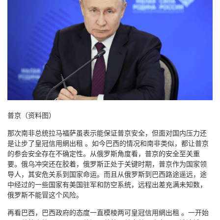
普京（资料图）
那次南非总统拉马福萨虽表示能保证普京安全，但面对国内压力还
是让步了皇冠信用網出租 。如今巴西的情况和南非类似，都让普京
的参会安全存在不确定性。从俄罗斯角度看，普京的安全至关重
要。俄乌冲突还在胶着，俄罗斯正处于关键时期，普京作为国家领
导人，其安危关系到国家命运。而且从俄罗斯到巴西路途遥远，途
中经过的一些国家有美国驻军和防空系统，远程出差充满未知数，
俄罗斯不能冒这个风险。
再看巴西，巴西政府的态度一直模棱两可皇冠信用網出租 。一开始