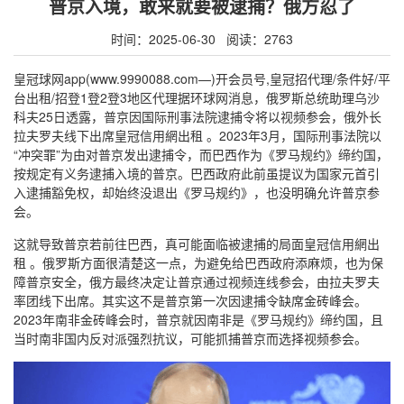
普京入境，敢来就要被逮捕？俄方忍了
时间：2025-06-30 阅读：2763
皇冠球网app(www.9990088.com—)开会员号,皇冠招代理/条件好/平
台出租/招登1登2登3地区代理据环球网消息，俄罗斯总统助理乌沙
科夫25日透露，普京因国际刑事法院逮捕令将以视频参会，俄外长
拉夫罗夫线下出席皇冠信用網出租 。2023年3月，国际刑事法院以
“冲突罪”为由对普京发出逮捕令，而巴西作为《罗马规约》缔约国，
按规定有义务逮捕入境的普京。巴西政府此前虽提议为国家元首引
入逮捕豁免权，却始终没退出《罗马规约》，也没明确允许普京参
会。
这就导致普京若前往巴西，真可能面临被逮捕的局面皇冠信用網出
租 。俄罗斯方面很清楚这一点，为避免给巴西政府添麻烦，也为保
障普京安全，俄方最终决定让普京通过视频连线参会，由拉夫罗夫
率团线下出席。其实这不是普京第一次因逮捕令缺席金砖峰会。
2023年南非金砖峰会时，普京就因南非是《罗马规约》缔约国，且
当时南非国内反对派强烈抗议，可能抓捕普京而选择视频参会。