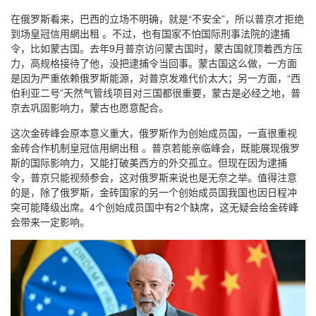
在俄罗斯看来，巴西的立场不明确，就是“不安全”，所以普京才拒绝
到场皇冠信用網出租 。不过，也有国家不怕国际刑事法院的逮捕
令，比如蒙古国。去年9月普京访问蒙古国时，蒙古国就顶着西方压
力，高规格接待了他，没把逮捕令当回事。蒙古国这么做，一方面
是因为严重依赖俄罗斯能源，对普京发难代价太大；另一方面，“西
伯利亚二号”天然气管线项目对三国都很重要，蒙古是必经之地，普
京去巩固影响力，蒙古也愿意配合。
这次金砖峰会原本意义重大，俄罗斯作为创始成员国，一直很重视
金砖合作机制皇冠信用網出租 。普京若能亲临峰会，既能展现俄罗
斯的国际影响力，又能打破美西方的外交孤立。但现在因为逮捕
令，普京只能视频参会，这对俄罗斯来说也是无奈之举。值得注意
的是，除了俄罗斯，金砖国家的另一个创始成员国我国也因日程冲
突可能降级出席。4个创始成员国中有2个缺席，这无疑会给金砖峰
会带来一定影响。