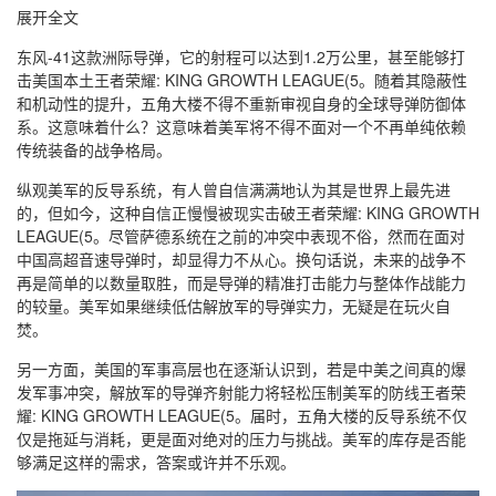
展开全文
东风-41这款洲际导弹，它的射程可以达到1.2万公里，甚至能够打
击美国本土王者荣耀: KING GROWTH LEAGUE(5。随着其隐蔽性
和机动性的提升，五角大楼不得不重新审视自身的全球导弹防御体
系。这意味着什么？这意味着美军将不得不面对一个不再单纯依赖
传统装备的战争格局。
纵观美军的反导系统，有人曾自信满满地认为其是世界上最先进
的，但如今，这种自信正慢慢被现实击破王者荣耀: KING GROWTH
LEAGUE(5。尽管萨德系统在之前的冲突中表现不俗，然而在面对
中国高超音速导弹时，却显得力不从心。换句话说，未来的战争不
再是简单的以数量取胜，而是导弹的精准打击能力与整体作战能力
的较量。美军如果继续低估解放军的导弹实力，无疑是在玩火自
焚。
另一方面，美国的军事高层也在逐渐认识到，若是中美之间真的爆
发军事冲突，解放军的导弹齐射能力将轻松压制美军的防线王者荣
耀: KING GROWTH LEAGUE(5。届时，五角大楼的反导系统不仅
仅是拖延与消耗，更是面对绝对的压力与挑战。美军的库存是否能
够满足这样的需求，答案或许并不乐观。