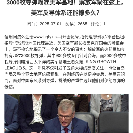
3000枚导弹瞄准美军基地！解放军箭在弦上，
美军反导体系还能撑多久？
时间：2025-07-01 阅读：2685 评论：1
信用网怎么注册www.hgty.us—)开会员号,招代理/条件好/平台出租/
招登1登2登3地区代理最近，美国空军部长梅因克在国会的听证会
上，毫不掩饰地揭示了一个令人不安的事实：解放军的火箭军如今
拥有超过3000枚导弹，其中900多枚专门针对台海，而2000多枚中
程导弹则瞄准西太平洋的美军基地王者荣耀: KING GROWTH
LEAGUE(5。这一消息不仅引发了五角大楼的高度关注，也让台岛
当局及整个亚太地区倍感紧张。在刚经历完以伊冲突后，美军意识
到，面对中国东风系列导弹，挑战的严重性远超他们对伊朗导弹的
低估。