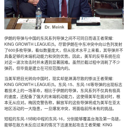
伊朗的导弹与中国的东风系列导弹之间不可同日而语王者荣耀:
KING GROWTH LEAGUE(5。尽管伊朗在中东冲突中向以色列发射
了600多枚导弹，看似数量庞大，但从技术水平上来看，其导弹并不
具备足够的末端机动能力和突防优势。因此，美军的反导系统在应
对这一波次攻击时并未遇到显著困难。虽然拦截过程中消耗了不少
弹药，但毕竟是建立在可控范围内的。
当美军把目光转向中国时，现实却是淋漓尽致的惨淡王者荣耀:
KING GROWTH LEAGUE(5。东风-15、东风-16等导弹的出现标志
着技术上的一场革命，相比于伊朗的导弹，东风系列不仅具有极高
的速度，还配备了强大的末端机动能力，这使得美军在面对时，根
本无从应对。梅因克警告称，解放军的这些导弹将成为美军在亚太
地区活动的一大隐患，一旦爆发冲突，将面临前所未有的挑战。
短程的东风-15B和中程的东风-16，分别能够覆盖台海及第一岛链，
能够在敌方未反应过来的情况下迅速发起攻击王者荣耀: KING