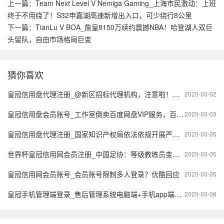
上一篇：
Team Next Level V Nemiga Gaming_上海市民激动：上班
终于不用绕了！S32申嘉湖高速新增出入口，可少绕行8公里
下一篇：
TianLu V BOA_詹皇8150万续约震撼NBA！哈登湖人双巨
头留队，自由市场格局巨变
猜你喜欢
皇冠信用盘代理注册_@新区招标代理机构，注意啦！今年7月起开展信用综合评价
2023-03-02
皇冠信用盘会员账号_工作室倒卖百度网盘VIP服务，百度获赔56.2万元
2023-03-03
皇冠信用盘代理注册_国家知识产权局依法依规开展严重违法失信行为惩戒工作
2023-03-05
世界杯皇冠信用网会员注册_中国足协：等级教练员变更注册协会，开放时间为2023年1月9日至1月31日
2023-03-05
皇冠信用网会员账号_会员账号限制多人登录？优酷回应
2023-03-05
皇冠手机管理端登录_售后管理系统电脑端+手机app端实现企业移动可视化工单管理「售意达」
2023-03-08