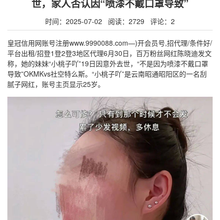
世，家人否认因“喷漆不戴口罩导致”
时间：2025-07-02 阅读：2729 评论：2
皇冠信用网账号注册www.9990088.com—)开会员号,招代理/条件好/
平台出租/招登1登2登3地区代理6月30日，百万粉丝网红陈晓迪发文
称，她的妹妹“小桃子吖”19日因意外去世，“不是因为喷漆不戴口罩
导致”OKMKvs社空特么斯。“小桃子吖”是云南昭通昭阳区的一名刮
腻子网红，账号主页显示25岁。