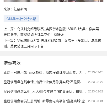
来源：红星新闻
OKMKvs社空特么斯
上一篇：
乌兹别克超级联赛_实探衡水盗版LABUBU大集：像卖菜一
样摆摊卖，商家称如今订单变少生意难做
下一篇：
皇冠信用盘登2_总理府已被围，泰陆军司令出山，洪森预
测，美女总理三月内必下台
猜你喜欢
正网皇冠信用盘_两盘横扫，商竣程跻身澳网正赛，为自己和中国男网创造历史
2023-02-26
皇冠信用盘在线申请_南昌企业信用修复实现“不见面、网上办”
2023-02-27
皇冠信用盘怎么租_人人租|今年过年“租”事无忧，租机就上人人租！
2023-02-28
皇冠信用盘会员注册网址_新零售电商平台“壹鑫商城”虚假宣传？多级制度模式或涉嫌传销
2023-03-01