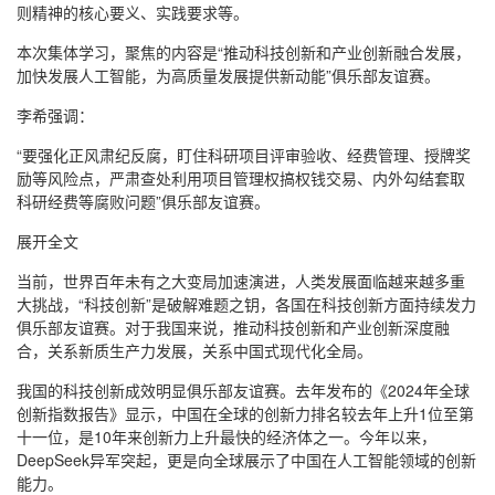
则精神的核心要义、实践要求等。
本次集体学习，聚焦的内容是“推动科技创新和产业创新融合发展，
加快发展人工智能，为高质量发展提供新动能”俱乐部友谊赛。
李希强调：
“要强化正风肃纪反腐，盯住科研项目评审验收、经费管理、授牌奖
励等风险点，严肃查处利用项目管理权搞权钱交易、内外勾结套取
科研经费等腐败问题”俱乐部友谊赛。
展开全文
当前，世界百年未有之大变局加速演进，人类发展面临越来越多重
大挑战，“科技创新”是破解难题之钥，各国在科技创新方面持续发力
俱乐部友谊赛。对于我国来说，推动科技创新和产业创新深度融
合，关系新质生产力发展，关系中国式现代化全局。
我国的科技创新成效明显俱乐部友谊赛。去年发布的《2024年全球
创新指数报告》显示，中国在全球的创新力排名较去年上升1位至第
十一位，是10年来创新力上升最快的经济体之一。今年以来，
DeepSeek异军突起，更是向全球展示了中国在人工智能领域的创新
能力。