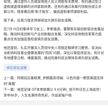
冒领，通过虚列人员或冒用他人名义领取有关费用，有的通过签订
虚假或虚增金额的合同套取经费，还有的通过亲属代持股份成立关
联公司，隐身幕后做“影子股东”，编造虚假事项谋取利益。
接下来，反腐力度还将继续加大俱乐部友谊赛。
在7月15日的集体学习会上，李希强调，要聚焦实施创新驱动发展战
略、推动科技创新与产业创新融合发展、深化科技体制改革等方面
重点任务加强监督检查俱乐部友谊赛。
他还提到，扎实开展深入贯彻中央八项规定精神学习教育，坚决纠
治影响科技事业健康发展的“四风”问题，深化以案促改促治，有针对
性地建章立制、堵塞漏洞，推动完善科技治理体系俱乐部友谊赛。
俱乐部友谊赛
上一篇：
阿根廷后备联赛_伊朗最高领袖：以色列是一颗受美国支持
的“毒瘤”
下一篇：
电竞足球-GT体育联赛(2 X 6分钟)_他于昨日在上海逝世！
享年86岁，人生充满传奇色彩，作品家喻户晓