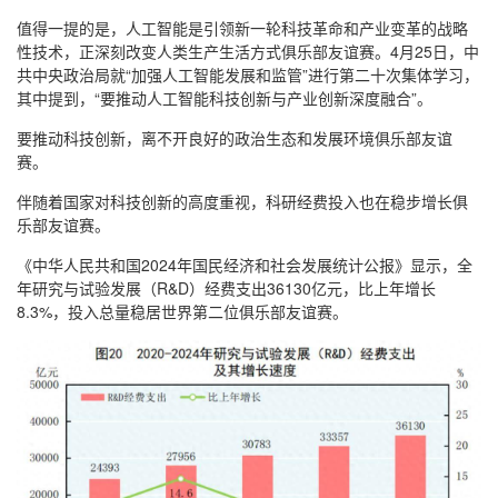
值得一提的是，人工智能是引领新一轮科技革命和产业变革的战略
性技术，正深刻改变人类生产生活方式俱乐部友谊赛。4月25日，中
共中央政治局就“加强人工智能发展和监管”进行第二十次集体学习，
其中提到，“要推动人工智能科技创新与产业创新深度融合”。
要推动科技创新，离不开良好的政治生态和发展环境俱乐部友谊
赛。
伴随着国家对科技创新的高度重视，科研经费投入也在稳步增长俱
乐部友谊赛。
《中华人民共和国2024年国民经济和社会发展统计公报》显示，全
年研究与试验发展（R&D）经费支出36130亿元，比上年增长
8.3%，投入总量稳居世界第二位俱乐部友谊赛。