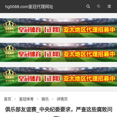
hg0088.com皇冠代理网址



首页
皇冠体育
娱乐
详情页



俱乐部友谊赛_中央纪委要求，严查这些腐败问