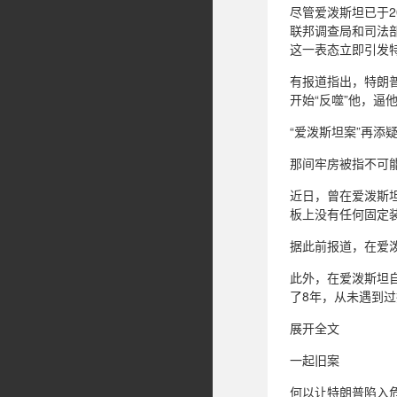
尽管爱泼斯坦已于2
联邦调查局和司法
这一表态立即引发特
有报道指出，特朗
开始“反噬”他，逼
“爱泼斯坦案”再添
那间牢房被指不可
近日，曾在爱泼斯
板上没有任何固定
据此前报道，在爱
此外，在爱泼斯坦
了8年，从未遇到
展开全文
一起旧案
何以让特朗普陷入危