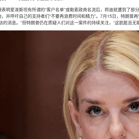
据表明爱泼斯坦有所谓的“客户名单”或勒索政商名流后，邦迪就遭到了部分
迪，并呼吁自己的支持者们“不要再浪费时间和精力”。7月15日，特朗普
信的消息。”但特朗普仍在质疑人们对这一案件的持续关注，“这肮脏且无