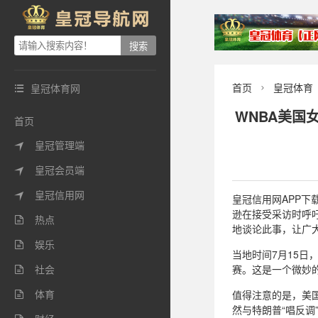
首页
皇冠体育
皇冠体育网


WNBA美国
首页
皇冠管理端

皇冠会员端

皇冠信用网

皇冠信用网APP下载
逊在接受采访时呼吁
热点

地谈论此事，让广大
娱乐

当地时间7月15日
社会
赛。这是一个微妙

体育
值得注意的是，美

然与特朗普“唱反调