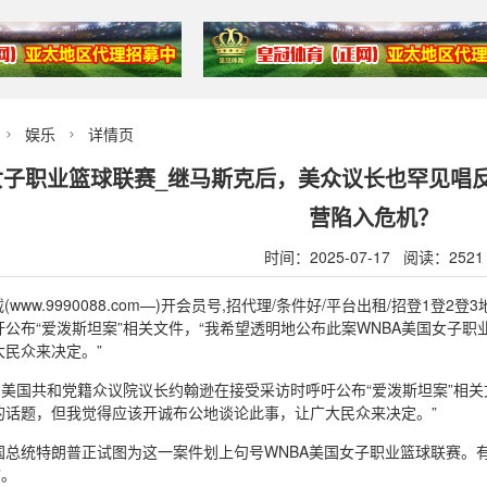
娱乐
详情页


女子职业篮球联赛_继马斯克后，美众议长也罕见唱
营陷入危机？
时间：2025-07-17 阅读：2521
(www.9990088.com—)开会员号,招代理/条件好/平台出租/招登1
公布“爱泼斯坦案”相关文件，“我希望透明地公布此案WNBA美国女子
民众来决定。”
，美国共和党籍众议院议长约翰逊在接受采访时呼吁公布“爱泼斯坦案”相关
的话题，但我觉得应该开诚布公地谈论此事，让广大民众来决定。”
国总统特朗普正试图为这一案件划上句号WNBA美国女子职业篮球联赛。有
”。