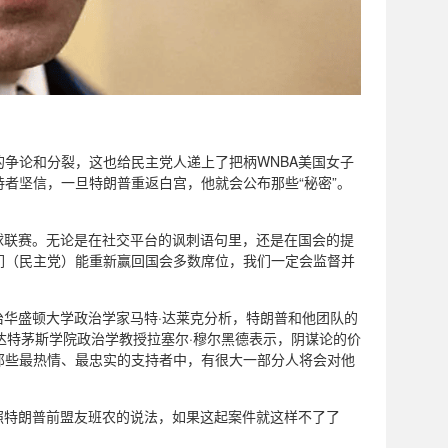
争论和分裂，这也给民主党人递上了把柄WNBA美国女子
者坚信，一旦特朗普重返白宫，他就会公布那些“秘密”。
球联赛。无论是在社交平台的讽刺语句里，还是在国会的提
们（民主党）能重新赢回国会多数席位，我们一定会监督并
治华盛顿大学政治学家马特·达莱克分析，特朗普和他团队的
”达特茅斯学院政治学教授拉塞尔·穆尔黑德表示，阴谋论的价
那些最热情、最忠实的支持者中，有很大一部分人将会对他
照特朗普前盟友班农的说法，如果这起案件就这样不了了