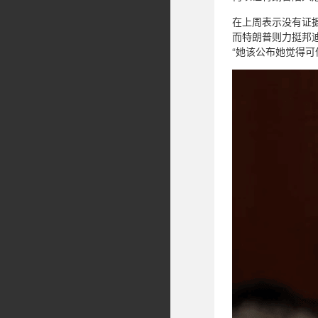
在上周表示没有证
而特朗普则力挺邦
“她该公布她觉得可