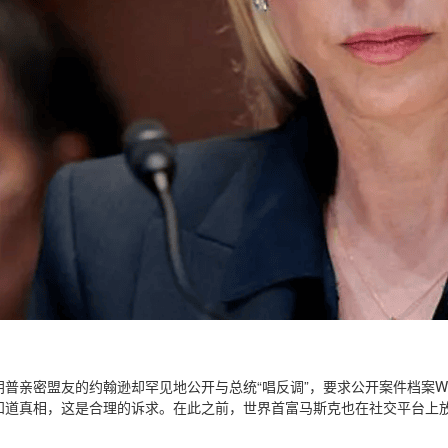
普亲密盟友的约翰逊却罕见地公开与总统“唱反调”，要求公开案件档案W
知道真相，这是合理的诉求。在此之前，世界首富马斯克也在社交平台上放话