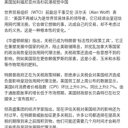
美国加利福尼亚州洛杉矶港视觉中国
世界贸易组织（WTO）前副总干事艾伦·沃尔夫（Alan Wolff）表
示：“美国不再被认为是世界贸易体系的领导者，它已经退出皇冠信
用网代理注册。它会做它想做的事，达成自己的交易，却不考虑过
去的义务。这是一种根本性的变化。”
《华盛顿邮报》指出，关税已成为特朗普“标志性的政策工具”，它正
在重塑发展中国家的经济，阻止美联储降息，并扰乱加拿大等国家
的政治局势皇冠信用网代理注册。关税政策还造成一些意想不到的
影响，例如美国现在更依赖俄罗斯的尿素，这是小麦、玉米和水稻
等作物常用的肥料。
特朗普政府正在为关税政策辩解，拒绝承认关税会对美国经济造成
负面影响皇冠信用网代理注册。美国劳工部上周公布的数据显示，
美国6月消费者价格指数（CPI）环比上升0.3%，同比上升2.7%。由
于通胀膨胀率的增长低于市场预期，美国财政部长贝森特已在社交
媒体上“宣布胜利”。
但高盛集团的经济学家指出，现在评估关税对美国经济的影响还为
时过早，在特朗普威胁加征更多关税后，许多公司都选择在提高关
税的期限到来之前囤积货物，他们可能还需要几个月时间才会耗尽
这些库存皇冠信用网代理注册。