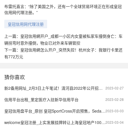
布雷托直言：“除了美国之外，还有一个全球贸易环境正在形成皇冠
信用网代理注册。”
皇冠信用网代理注册
上一篇：
皇冠信用網开户_成都一小区内女童被私家车撞倒身亡：车
辆拐弯时意外撞倒，物业已对外来车辆管控
下一篇：
皇冠信用網怎么开户_突然失控！杭州女子：我银行卡里还
有772万元
猜你喜欢
新2备用网址_2月3日上午笔试！清河县2022年公开招聘社区工作者！
2023-02-27
信用平台出租_里定医疗入驻新华信用平台
2023-02-28
皇冠信用盘平台_原创 皇冠SportCross开启预售，Sedan车型亮相，一汽丰田焕新进阶
2023-03-03
welcome皇冠注册_上实发展挂牌转让上海皇冠地产100%股权 底价4800万元
2023-03-04