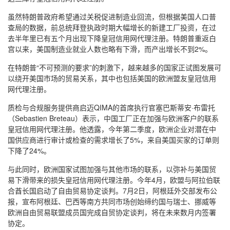
虽然特朗普政府希望通过关税促进制造业回流，但根据美国人口普
查局的数据，前总统拜登执政时期大幅增长的新建工厂投资，在过
去半年里已有五个月出现下降皇冠信用网代理注册。特朗普重返白
宫以来，美国制造业就业人数也略有下滑，而产出增长不到2%。
在特朗普“不可预测的要求”的刺激下，越来越多的国家正试图发展可
以绕开美国市场的贸易关系，其中也包括美国的欧洲盟友皇冠信用
网代理注册。
质检与合规服务提供商启迈QIMA的首席执行官塞巴斯蒂安·布雷托
（Sebastien Breteau）表示，中国工厂正在加强与欧洲客户的联系
皇冠信用网代理注册。他透露，今年第二季度，欧洲企业对潜在中
国供应商进行审计或检查的需求增长了5%，来自美国买家的订单则
下降了24%。
与此同时，欧洲国家试图加强与其他市场的联系，以弥补与美国贸
易下滑带来的损失皇冠信用网代理注册。今年4月，欧盟与阿拉伯联
合酋长国启动了自由贸易协定谈判。7月2日，阿根廷外交部发布公
报，宣布阿根廷、巴西等南方共同市场创始缔约国与瑞士、挪威等
欧洲自由贸易联盟成员国完成自贸协定谈判，将在未来数月内签署
协定。