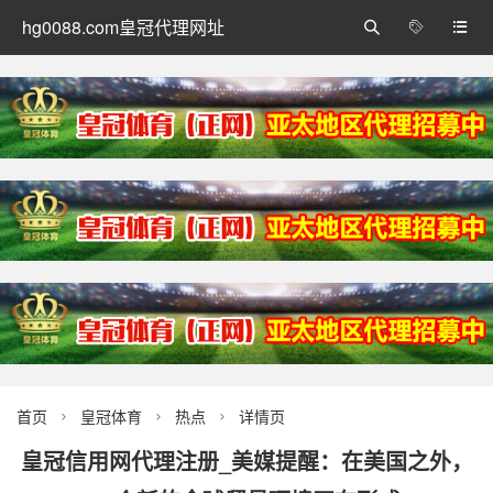
hg0088.com皇冠代理网址



首页
皇冠体育
热点
详情页



皇冠信用网代理注册_美媒提醒：在美国之外，