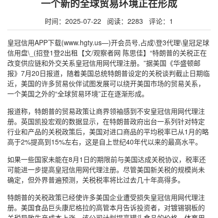
一个新的全球贸易环境正在形成
时间：2025-07-22 阅读：2283 评论：1
皇冠信用APP下载(www.hgty.us—)开会员号,占成\登3代理\皇冠足球
信用盘\_(招登1登2出租【文/观察者网 陈思佳】“特朗普的关税正在
改变供应链和外交关系皇冠信用网代理注册。”据美国《华盛顿邮
报》7月20日报道，随着美国总统特朗普设定的关税谈判截止日期临
近，美国的许多贸易伙伴试图发展可以绕开美国市场的贸易关系，
一个美国之外的“全球贸易环境”正在逐渐形成。
报道称，特朗普的贸易政策让商界领袖感到不安皇冠信用网代理注
册。英国凯投宏观的数据显示，在特朗普政府出台一系列针对特定
行业和产品的关税政策后，美国对进口商品的平均税率已从1月的略
高于2%提高到15%左右，这是自上世纪40年代以来的最高水平。
如果一些国家未能在8月1日的期限前与美国达成关税协议，税率还
可能进一步提高皇冠信用网代理注册。尽管美国新关税的规模尚未
确定，但外界普遍预测，关税税率将比过去几十年高得多。
特朗普的关税政策已经使许多美国企业遭受损失皇冠信用网代理注
册。美国食品巨头康尼格拉的高管本月告诉投资者，对镀锡钢板的
关税导致生产成本上涨，该公司计划提高罐头食品的价格。体育用