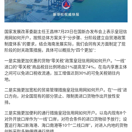
国家发展改革委副主任王昌林7月23日在国新办发布会上表示皇冠信
用网如何开户，按照总体方案关于“分步骤、分阶段建立自贸港政策
制度体系”的要求，结合海南发展实际，我们会同有关方面制定了现
阶段的封关政策措施，具体可以概括为“四个更加”：
一是实施更加优惠的货物“零关税”政策皇冠信用网如何开户。“一线”
进口的“零关税”商品税目比例将由21%提高至74%，在岛内享惠主体
之间可以免进口税收流通，加工增值达到30%的可免关税销往内
地。
二是实施更加宽松的贸易管理措施皇冠信用网如何开户。在“一线”进
口方向，对全国现有的部分禁止、限制类进口货物作出开放性安
排。
三是实施更加便利的通行措施皇冠信用网如何开户。以岛内现有8个
对外开放口岸作为“一线”口岸，对符合条件的进口货物径予放行；设
置运行海口新海港、海口南港等10个“二线口岸”，对进入内地的货物
创新采取多种便捷通行举措。