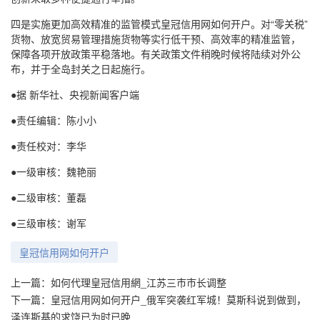
四是实施更加高效精准的监管模式皇冠信用网如何开户。对“零关税”
货物、放宽贸易管理措施货物等实行低干预、高效率的精准监管，
保障各项开放政策平稳落地。有关政策文件稍晚时候将陆续对外公
布，并于全岛封关之日起施行。
●据 新华社、央视新闻客户端
●责任编辑：陈小小
●责任校对：李华
●一级审核：魏艳丽
●二级审核：董磊
●三级审核：谢军
皇冠信用网如何开户
上一篇：
如何代理皇冠信用網_江苏三市市长调整
下一篇：
皇冠信用网如何开户_俄军突袭红军城！莫斯科说到做到，
泽连斯基的求饶已为时已晚