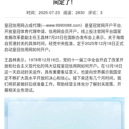
间定了！
时间：2025-07-23 阅读：2830 评论：3
皇冠信用网占成代理(—www.9990088.com）是皇冠官网开户平台,
开放皇冠体育代理申请、信用网会员开户，线上投注官网平台国家
发展改革委副主任王昌林7月23日在国新办发布会上表示，关于海南
自贸港封关的具体时间，经党中央批准，定于2025年12月18日正式
启动皇冠信用网如何开户。
王昌林表示，1978年12月18日，党的十一届三中全会开启了改革开
放和社会主义现代化的伟大征程皇冠信用网如何开户。在12月18日
这一天启动封关运作，具有重要象征意义，也是向世界展示我国坚
定不移扩大高水平开放的决心和信心。接下来还有几个月时间，我
们将抓紧做好后续准备工作，帮助经营主体充分了解封关政策、开
展相关业务测试。