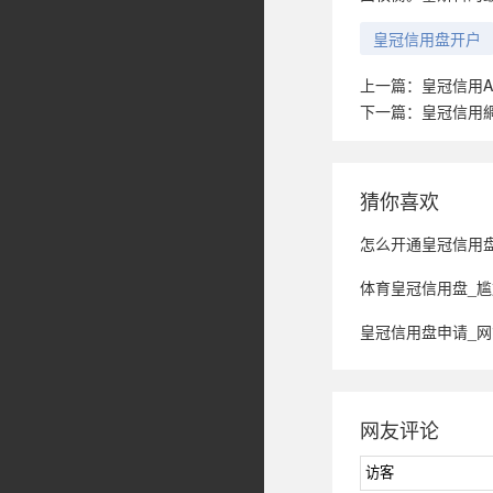
皇冠信用盘开户
上一篇：
皇冠信用
下一篇：
皇冠信用
猜你喜欢
怎么开通皇冠信用盘口_1
体育皇冠信用盘_尴尬！7
皇冠信用盘申请_
网友评论