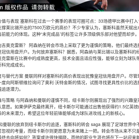
价值与表现 塞斯科在过去一个赛季的表现可圈可点：33场德甲比赛中打入
支撑莱比锡开出的7500万欧元的高价？不少专家认为，塞斯科虽然天赋
当前能力的体现。这种“未完成品”的标签让许多顶级俱乐部对他望而却步
吉奥克雷斯？ 阿森纳在转会市场上采取了更为谨慎的策略，他们最终选择
皇冠信用盘开户。为何放弃塞斯科？据悉，阿森纳与莱比锡以及塞斯科的
奥克雷斯在比赛中的成熟度更高，技术全面且适应性强，能够立刻为球队
斯科完成成长。
度与替代方案 曼联同样对塞斯科的高价表现出犹豫皇冠信用盘开户。尽管
一度向阿斯顿维拉询问了奥利·沃特金斯的情况，试图寻找更具性价比的选
纯追逐潜力。
趣与策略 与阿森纳和曼联的谨慎不同，纽卡斯尔则展现出了强烈的兴趣皇
队意愿。如果伊萨克最终离开，纽卡斯尔可能通过出售他获得约1.5亿英
科的未来潜力，希望这位年轻前锋能够成为球队进攻线上的新核心。
和曼联的放弃到纽卡斯尔的追逐，塞斯科的转会 saga 展现了足球世界
可忽视的考量，而纽卡斯尔则更愿意为未来赌上一把。转会市场从来不只
最终去向将如何？答案或许很快揭晓，而他的职业生涯也将在下一站迎来