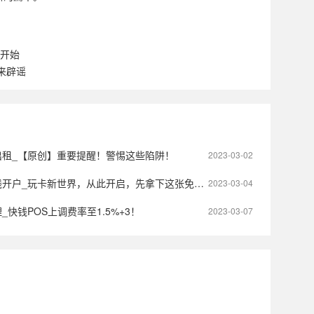
个开始
来辟谣
出租_【原创】重要提醒！警惕这些陷阱！
2023-03-02
户_玩卡新世界，从此开启，先拿下这张免年费钻石卡！
2023-03-04
快钱POS上调费率至1.5%+3！
2023-03-07