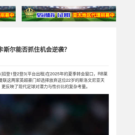
卡斯尔能否抓住机会逆袭？
(招登1登2登3(平台出租)在2025年的夏季转会窗口，RB莱
曼联这两家英超豪门却选择放弃这位22岁的斯洛文尼亚天
，更反映了现代足球对潜力与性价比的复杂考量。