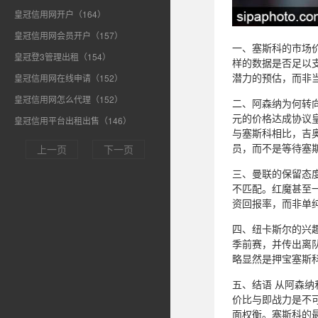
皇冠信用网开户（164）
皇冠信用网会员开户（157）
一、塞斯科的市场
皇冠登3管理出租（154）
样的数据是否足以
潜力的预估，而非
皇冠信用网在线申请（152）
皇冠信用网怎么代理（152）
二、阿森纳为何转向
元的价格达成协议
皇冠信用平台出租出售（146）
与塞斯科相比，吉
员，而不是等待塞
上一页
下一页
三、曼联的保留态
不匹配。红魔甚至
资回报率，而非单
四、纽卡斯尔的兴
季前赛，并传出离
略显然是押宝塞斯
五、结语 从阿森纳
价比与即战力是不
面权衡。塞斯科的