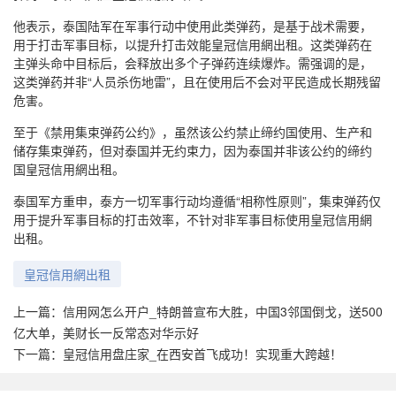
他表示，泰国陆军在军事行动中使用此类弹药，是基于战术需要，
用于打击军事目标，以提升打击效能皇冠信用網出租。这类弹药在
主弹头命中目标后，会释放出多个子弹药连续爆炸。需强调的是，
这类弹药并非“人员杀伤地雷”，且在使用后不会对平民造成长期残留
危害。
至于《禁用集束弹药公约》，虽然该公约禁止缔约国使用、生产和
储存集束弹药，但对泰国并无约束力，因为泰国并非该公约的缔约
国皇冠信用網出租。
泰国军方重申，泰方一切军事行动均遵循“相称性原则”，集束弹药仅
用于提升军事目标的打击效率，不针对非军事目标使用皇冠信用網
出租。
皇冠信用網出租
上一篇：
信用网怎么开户_特朗普宣布大胜，中国3邻国倒戈，送500
亿大单，美财长一反常态对华示好
下一篇：
皇冠信用盘庄家_在西安首飞成功！实现重大跨越！