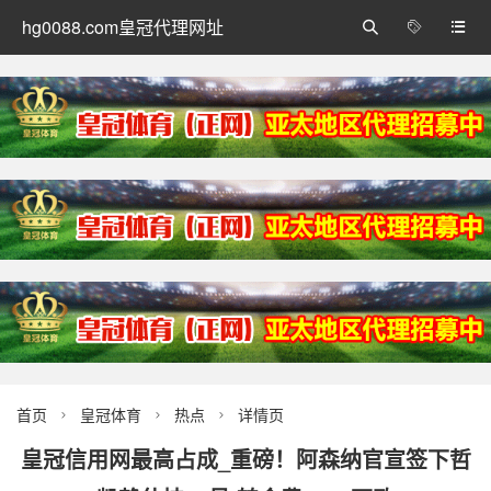
hg0088.com皇冠代理网址



首页
皇冠体育
热点
详情页



皇冠信用网最高占成_重磅！阿森纳官宣签下哲