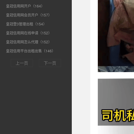
皇冠信用网开户（164）
皇冠信用网会员开户（157）
皇冠登3管理出租（154）
皇冠信用网在线申请（152）
皇冠信用网怎么代理（152）
皇冠信用平台出租出售（146）
上一页
下一页