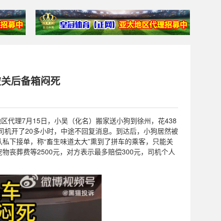
被关后备箱闷死
登3地区代理7月15日，小吴（化名）搬家送小狗到徐州，花438
司机开了20多小时，中途不回复消息。到达后，小狗居然被
私下接单，称“畜生味道太大”熏到了拼车的乘客，只能关
丧葬费等2500元，对方表示最多赔偿300元，司机个人