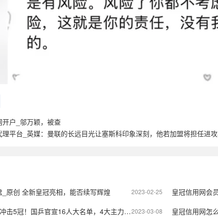
网开户_邬万颖，被查
代理平台_英媒：曼联的长远目光让塞斯科印象深刻，他若加盟将担任进攻
_原创 全新皇冠亮相，能否续写辉煌
皇冠信用网会
2023-02-25
冠！国乒官宣16人大名单，4大主力身兼三项，最大隐患曝光
皇冠信用网怎么申请
2023-03-08