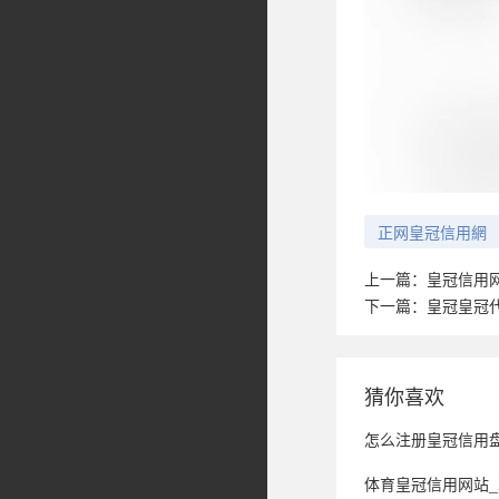
正网皇冠信用網
上一篇：
皇冠信用
下一篇：
皇冠皇冠
猜你喜欢
怎么注册皇冠信用盘
体育皇冠信用网站_冲击5