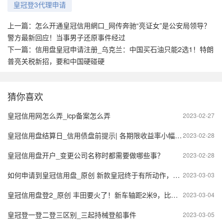
皇冠登3代理申请
上一篇：
怎么开通皇冠信用網口_网传奔驰“亮证女”是公安局领导？
警方最新回应！当事男子还原事件经过
下一篇：
信用盘皇冠申请注册_乌克兰：中国买石油只能2选1！特朗
普亮关税新招，要和中国硬碰硬
猜你喜欢
皇冠信用网怎么弄_icp备案怎么弄
2023-02-27
皇冠信用盘结算日_信用债盘前提示| 各期限收益率小幅波动，受节假日影响，信用债交投较为清淡
2023-02-28
皇冠信用盘开户_变更公司名称时都需要做哪些事？
2023-02-28
如何申请到皇冠信用盘_原创 新款皇冠终于有所动作，搭载2.5L混动系统，颜值更胜一筹
2023-03-03
皇冠信用盘登2_原创 丰田要火了！新车轴距2米9，比雷克萨斯霸气
2023-03-04
皇冠登一登二登三区别_三起持械登船事件
2023-03-05