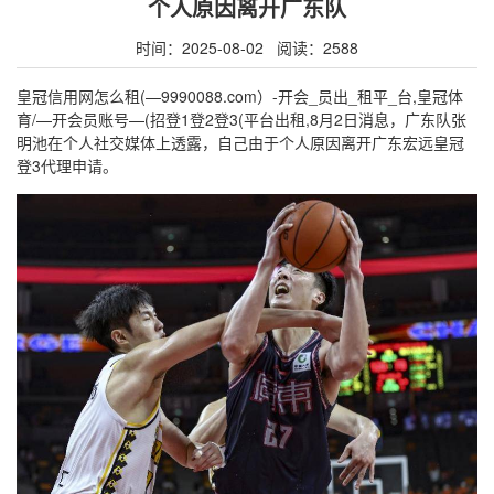
个人原因离开广东队
时间：2025-08-02 阅读：2588
皇冠信用网怎么租(—9990088.com）-开会_员出_租平_台,皇冠体
育/—开会员账号—(招登1登2登3(平台出租,8月2日消息，广东队张
明池在个人社交媒体上透露，自己由于个人原因离开广东宏远皇冠
登3代理申请。