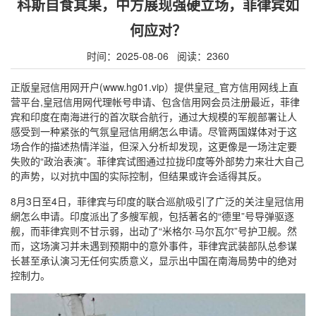
科斯自食其果，中方展现强硬立场，菲律宾如
何应对？
时间：2025-08-06 阅读：2360
正版皇冠信用网开户(www.hg01.vip）提供皇冠_官方信用网线上直
营平台,皇冠信用网代理帐号申请、包含信用网会员注册最近，菲律
宾和印度在南海进行的首次联合航行，通过大规模的军舰部署让人
感受到一种紧张的气氛皇冠信用網怎么申请。尽管两国媒体对于这
场合作的描述热情洋溢，但深入分析却发现，这更像是一场注定要
失败的“政治表演”。菲律宾试图通过拉拢印度等外部势力来壮大自己
的声势，以对抗中国的实际控制，但结果或许会适得其反。
8月3日至4日，菲律宾与印度的联合巡航吸引了广泛的关注皇冠信用
網怎么申请。印度派出了多艘军舰，包括著名的“德里”号导弹驱逐
舰，而菲律宾则不甘示弱，出动了“米格尔·马尔瓦尔”号护卫舰。然
而，这场演习并未遇到预期中的意外事件，菲律宾武装部队总参谋
长甚至承认演习无任何实质意义，显示出中国在南海局势中的绝对
控制力。