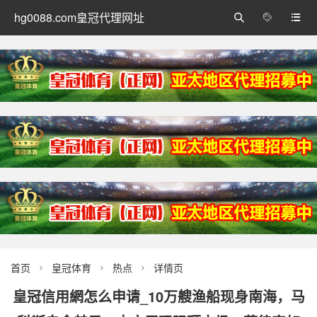
hg0088.com皇冠代理网址



首页
皇冠体育
热点
详情页



皇冠信用網怎么申请_10万艘渔船现身南海，马