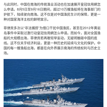
与此同时，中国在南海的传统渔业活动也在加速展开皇冠信用網怎
么申请。8月5日至9月16日期间，超过10万艘渔船将在海事部门的
护航下，陆续驶向南海。这不仅是对中国渔民生计的保障，更是一
种对国家海洋主权的鲜明宣示。
菲律宾多次以“非法捕捞”为借口干扰中国渔民，甚至在2012年黄岩
岛事件中采取过激行动皇冠信用網怎么申请。而如今，面对全国渔
船的大规模出海，菲律宾若再敢轻举妄动，无疑将触碰中国的底
线。这不仅关乎经济利益，更是一种历史的延续与文化的保护。中
国的每一艘渔船出海，都是在向外界展示南海的传统权利与历史立
场。