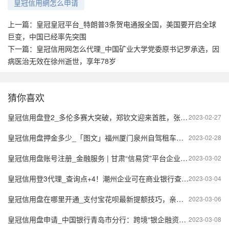
皇冠信用網怎么申请
上一篇：
皇冠皇冠平台_特朗普3条贺电通报全国，美国要开启全球
巨变，中国已经率先突围
下一篇：
皇冠信用网怎么代理_中国矿业大学党委原书记罗承选，因
病医治无效在徐州逝世，享年78岁
猜你喜欢
皇冠信用盘登2_多伦多赛大突破，郑钦文迎来首胜，张帅仅丢4局晋级第二轮
2023-02-27
皇冠信用盘押金多少_「图文」福州厦门泉州自驾租车公司费用、价格需要多少钱一天
2023-02-28
皇冠信用盘账号注册_金融服务 | 甘肃“信易贷”平台企业注册流程
2023-03-02
皇冠信用登3代理_查询点+4！潮州企业可在商业银行查询信用报告了
2023-03-04
皇冠信用盘在哪里开通_支付宝花呗最新提额技巧，亲测有效！！点赞收藏！！
2023-03-06
皇冠信用盘申请_中国银行青岛市分行：跨境“银企融资对接”应用场景上线，首日实现业务落地
2023-03-08