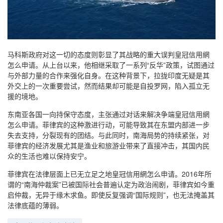
马科斯政府对这一切的态度则彰显了其战略的重大误判皇冠信用網
怎么申请。从上台以来，他相继采取了一系列“反华”政策，试图通过
与外部力量的合作来强化自身。在这种背景下，拉拢印度无疑是其
外交上的一次重要尝试，然而结果却可能是自投罗网，陷入孤立无
援的境地。
东南亚各国一向持保守态度，主张通过对话来解决争端皇冠信用網
怎么申请。菲律宾的这种激进行动，可能导致其在东盟内部进一步
失去支持，分裂现有的团结。与此同时，南海局势的持续紧张，对
菲律宾的经济发展尤其是渔业和旅游业带来了直接冲击，其国内民
众的生活也难以保持安宁。
菲律宾在法律层面上已无立足之地皇冠信用網怎么申请。2016年所
谓的“南海仲裁案”已被国际社会普遍认定为政治闹剧，菲律宾如今重
启仲裁，无异于缘木求鱼。即使反复强调“国际规则”，也无法掩盖其
法律底蕴的薄弱。