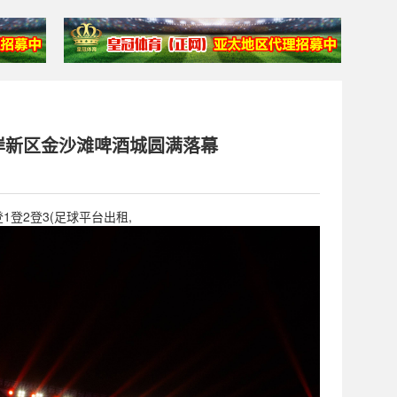
岸新区金沙滩啤酒城圆满落幕
登1登2登3(足球平台出租,