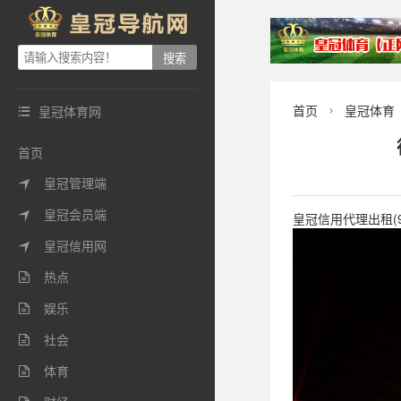
首页
皇冠体育
皇冠体育网


首页
皇冠管理端

皇冠会员端

皇冠信用代理出租(9
皇冠信用网

热点

娱乐

社会

体育
