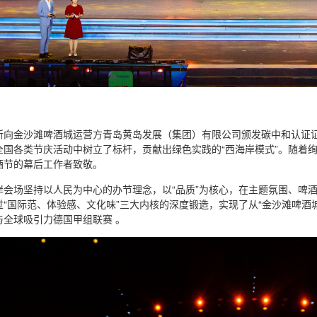
所向金沙滩啤酒城运营方青岛黄岛发展（集团）有限公司颁发碳中和认证证
全国各类节庆活动中树立了标杆，贡献出绿色实践的“西海岸模式”。随着
酒节的幕后工作者致敬。
岸会场坚持以人民为中心的办节理念，以“品质”为核心，在主题氛围、啤
“国际范、体验感、文化味”三大内核的深度锻造，实现了从“金沙滩啤酒城
与全球吸引力德国甲组联赛 。