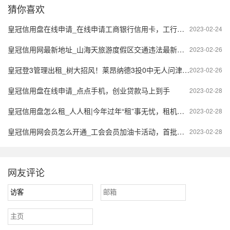
猜你喜欢
皇冠信用盘在线申请_在线申请工商银行信用卡，工行第二天一句话（你的审核未通过）
2023-02-24
皇冠信用网最新地址_山海天旅游度假区交通违法最新处理地址
2023-02-26
皇冠登3管理出租_树大招风！莱昂纳德3投0中无人问津，若成哈登必口诛笔伐火上浇油
2023-02-26
皇冠信用盘在线申请_点点手机，创业贷款马上到手
2023-02-28
皇冠信用盘怎么租_人人租|今年过年“租”事无忧，租机就上人人租！
2023-02-28
皇冠信用网会员怎么开通_工会会员加油卡活动，首批开通名单已公布，遇到这些问题怎么办？速来了解！
2023-02-28
网友评论