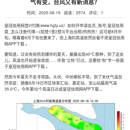
气有变，台风又有新消息？
时间：2025-08-19 阅读：2574 评论：1
皇冠信用网登2代理(www.hgty.us）如何开申请会员_账号,皇冠信用
盘_怎么注册代理—(招登1登2登3(平台出租)热热热！这可是8月中
旬，眼看着8月下旬也要来了，但上海的高温依然丝毫不退皇冠信用
网APP下载 。
要知道，过去有些热到爆炸的夏天，屡屡出现40℃那种，到了这会
儿，高温也开始逐渐退烧……毕竟“立秋”已过，总要给“秋”字一些面
子皇冠信用网APP下载 。
然而今年夏天不走寻常路，头伏、中伏稀松平常，到了末伏气温忽
然坚挺：随着8月18日市区徐家汇站、嘉定站、宝山站最高气温
35.0℃，今年第32个高温日达成皇冠信用网APP下载 。