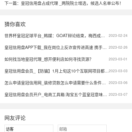
下一篇：
皇冠信用盘占成代理 _两院院士增选，候选人名单公布！
猜你喜欢
世界杯皇冠足球平台_韩媒：GOAT辩论结束，梅西成球神，最后一舞梅开二度成功杀入世界杯决赛
2023-02-24
皇冠信用盘APP下载_我在岗位上反诈宣传进高速 携手共创平安路
2023-02-26
如何找当地皇冠代理_想开便利店如何寻找货源？
2023-03-01
皇冠信用盘会员_【防骗】1月上旬这10个互联网项目都是骗局！请别上当！
2023-03-03
怎么申请皇冠信用网_装修贷款怎么申请需要什么条件，哪个银行容易申请？_八块钱网
2023-03-06
皇冠信用盘会员开户_电商工具箱:淘宝五个蓝皇冠意味什么？店铺有什么优势
2023-03-07
网友评论