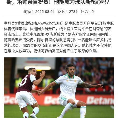
斯，塔帅亲自祝贺！他能成为球队新核心吗？
时间：2025-08-21 阅读：2784 评论：2
皇冠登3管理出租(输入www.hgty.us）是皇冠官网开户平台,开放皇冠
体育代理申请、信用网会员开户，线上投注官网平台在阿森纳的转
会市场上，维拉中场摩根-罗杰斯成为了焦点介绍个正网信用网址 。
随着哈弗茨的受伤，阿尔特塔的球队急需引进一名能够适应多种战
术的球员，而23岁的罗杰斯正是这个理想人选。他的能力不仅使他
在维拉大放异彩，更让阿森纳高层对他产生了浓厚的兴趣。