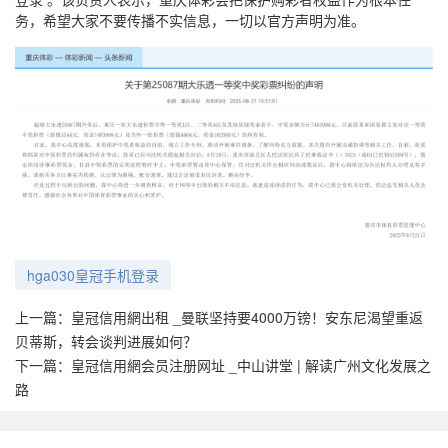
务，希望大家不要传播不实信息，一切以官方声明为准。
hga030皇冠手机登录
上一篇：
皇冠信用網出租 _曼联坚持要4000万镑！安东尼渴望重返
贝蒂斯，转会谈判进展如何？
下一篇：
皇冠信用網会员注册网址 _中山讲堂 | 解读广州文化发展之
路