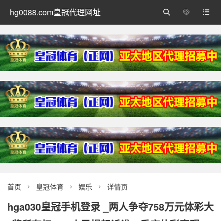
hg0088.com皇冠代理网址



首页
皇冠体育
娱乐
详情页



hga030皇冠手机登录 _两人争夺758万元体彩大