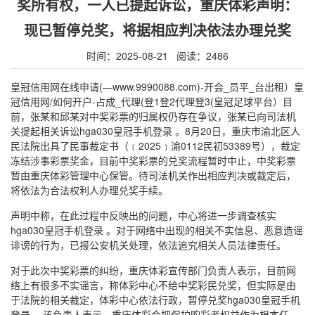
奖所有权，一人已提起诉讼，重庆体彩声明：
现已暂停兑奖，将据相应判决依法办理兑奖
时间：2025-08-21 阅读：2486
皇冠信用网在线申请(—www.9990088.com)-开会_员平_台出租）皇
冠信用网/如何开户-占成_代理(登1登2代理登3(皇冠足球平台）目
前，张某和邱某对中奖彩票的归属权仍存在争议，张某已向司法机
关提起相关诉讼hga030皇冠手机登录 。8月20日，重庆市渝北区人
民法院出具了民事裁定书（﹝2025﹞渝0112民初53389号），裁定
冻结涉事彩票奖金，目前中奖彩票的兑奖流程暂时中止，中奖彩票
暂由重庆体彩管理中心保管。待司法机关作出相应判决或裁定后，
将依法为合法权利人办理兑奖手续。
声明中称，在此过程中反映出的问题，中心将进一步调查核实
hga030皇冠手机登录 。对于网络中出现的相关不实信息、恶意造谣
诽谤的行为，已报公安机关处理，依法追究相关人员法律责任。
对于此次中奖彩票的纠纷，重庆体彩宣传部门负责人表示，目前网
络上有很多不实谣言，称体彩中心不给中奖彩民兑奖，但实际是由
于法院的相关裁定，体彩中心依法行政，暂停兑奖hga030皇冠手机
登录 。该负责人表示，重庆体彩会把保护购彩者权益作为根本任