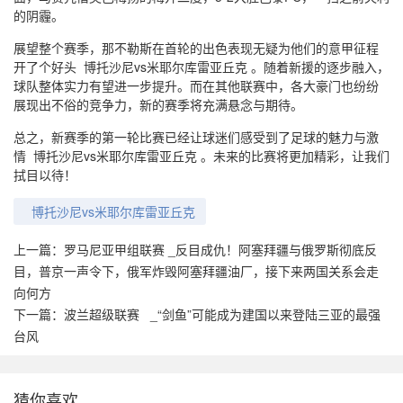
的阴霾。
展望整个赛季，那不勒斯在首轮的出色表现无疑为他们的意甲征程
开了个好头 博托沙尼vs米耶尔库雷亚丘克 。随着新援的逐步融入，
球队整体实力有望进一步提升。而在其他联赛中，各大豪门也纷纷
展现出不俗的竞争力，新的赛季将充满悬念与期待。
总之，新赛季的第一轮比赛已经让球迷们感受到了足球的魅力与激
情 博托沙尼vs米耶尔库雷亚丘克 。未来的比赛将更加精彩，让我们
拭目以待！
博托沙尼vs米耶尔库雷亚丘克
上一篇：
罗马尼亚甲组联赛 _反目成仇！阿塞拜疆与俄罗斯彻底反
目，普京一声令下，俄军炸毁阿塞拜疆油厂，接下来两国关系会走
向何方
下一篇：
波兰超级联赛 _“剑鱼”可能成为建国以来登陆三亚的最强
台风
猜你喜欢