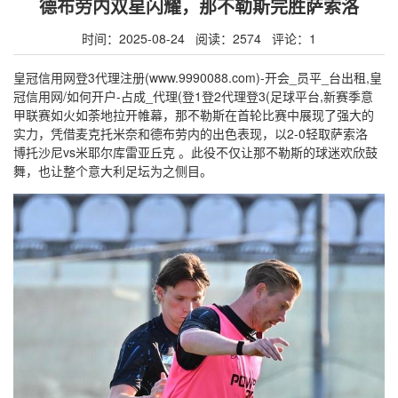
德布劳内双星闪耀，那不勒斯完胜萨索洛
时间：2025-08-24 阅读：2574 评论：1
皇冠信用网登3代理注册(www.9990088.com)-开会_员平_台出租,皇
冠信用网/如何开户-占成_代理(登1登2代理登3(足球平台,新赛季意
甲联赛如火如荼地拉开帷幕，那不勒斯在首轮比赛中展现了强大的
实力，凭借麦克托米奈和德布劳内的出色表现，以2-0轻取萨索洛
博托沙尼vs米耶尔库雷亚丘克 。此役不仅让那不勒斯的球迷欢欣鼓
舞，也让整个意大利足坛为之侧目。