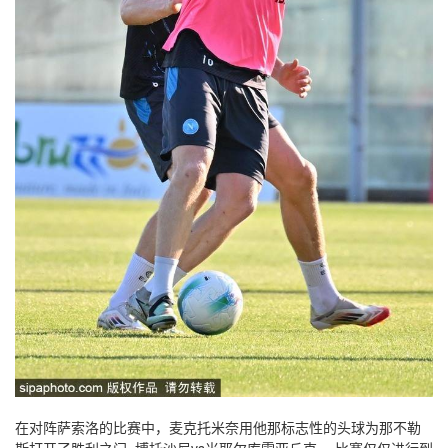
在对阵萨索洛的比赛中，麦克托米奈用他那标志性的头球为那不勒
斯打开了胜利之门 博托沙尼vs米耶尔库雷亚丘克 。比赛仅仅进行到