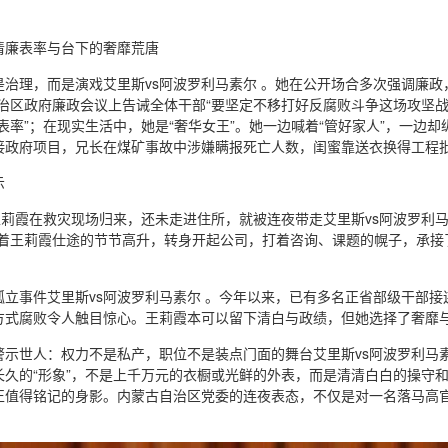
清廉表率与台下的奢靡荒唐
是治理，而是演戏艾里斯vs阿波罗利马素尔 。她在公开场合多次强调廉政
自治区政府廉政会议上告诫全体干部“要坚定不移打好反腐败斗争这场攻坚
表率”；在现实生活中，她是“奢华女王”。她一边喊着“管好家人”，一边
接政府项目，兄长在煤矿事故中涉嫌瞒报死亡人数，闺蜜靠送衣换得工程批
示
王莉霞在救灾现场归来，还未走进住所，就被连夜带走艾里斯vs阿波罗利
随着王莉霞仕途的节节高升，转身开起公司，打着咨询、课题的幌子，承接
。
立事件艾里斯vs阿波罗利马素尔 。今年以来，已有多名正省部级干部接
方式腐败令人触目惊心。王莉霞本可以留下清白与政绩，但她选择了奢靡
警示世人：权力不是私产，职位不是装点门面的舞台艾里斯vs阿波罗利马
长久的“形象”，不是上千万元的衣橱或光鲜的外表，而是清清白白的操守
正值得铭记的身影。内蒙古自治区党委的连夜表态，不仅是对一名落马高