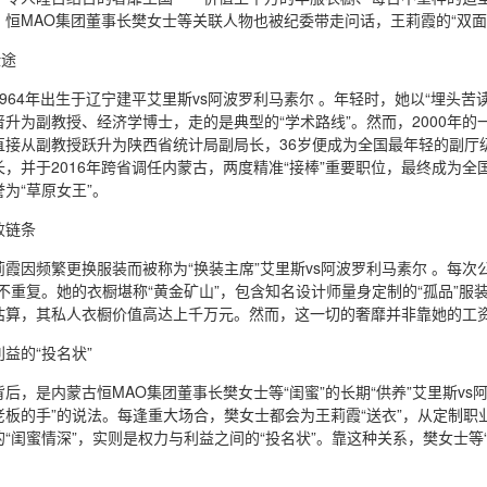
，恒MAO集团董事长樊女士等关联人物也被纪委带走问话，王莉霞的“双面
仕途
964年出生于辽宁建平艾里斯vs阿波罗利马素尔 。年轻时，她以“埋头苦
升为副教授、经济学博士，走的是典型的“学术路线”。然而，2000年的
直接从副教授跃升为陕西省统计局副局长，36岁便成为全国最年轻的副厅
，并于2016年跨省调任内蒙古，两度精准“接棒”重要职位，最终成为
为“草原女王”。
败链条
霞因频繁更换服装而被称为“换装主席”艾里斯vs阿波罗利马素尔 。每
不重复。她的衣橱堪称“黄金矿山”，包含知名设计师量身定制的“孤品”
估算，其私人衣橱价值高达上千万元。然而，这一切的奢靡并非靠她的工资
益的“投名状”
后，是内蒙古恒MAO集团董事长樊女士等“闺蜜”的长期“供养”艾里斯vs
板的手”的说法。每逢重大场合，樊女士都会为王莉霞“送衣”，从定制职
“闺蜜情深”，实则是权力与利益之间的“投名状”。靠这种关系，樊女士等