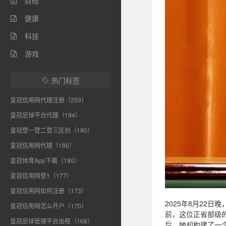
财经

健康

科技

游戏

热门标签

皇冠信用网代理注册（259）
皇冠足球平台代理（194）
皇冠登一登二登三区别（190）
皇冠信用网代理（186）
皇冠体育App下载（180）
皇冠信用网登1（177）
皇冠信用网如何注册（173）
2025年8月22
皇冠信用网怎么开户（170）
前，这位正省部级
皇冠足球管理平台出租（168）
后，她却构建了一