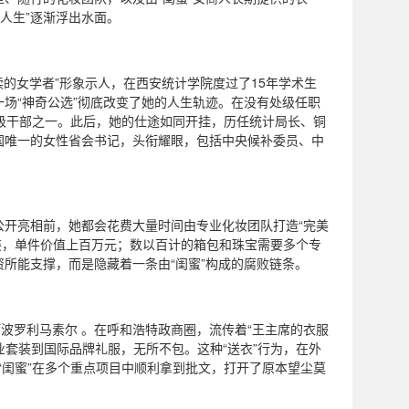
人生”逐渐浮出水面。
读的女学者”形象示人，在西安统计学院度过了15年学术生
一场“神奇公选”彻底改变了她的人生轨迹。在没有处级任职
级干部之一。此后，她的仕途如同开挂，历任统计局长、铜
全国唯一的女性省会书记，头衔耀眼，包括中央候补委员、中
次公开亮相前，她都会花费大量时间由专业化妆团队打造“完美
服装，单件价值上百万元；数以百计的箱包和珠宝需要多个专
所能支撑，而是隐藏着一条由“闺蜜”构成的腐败链条。
阿波罗利马素尔 。在呼和浩特政商圈，流传着“王主席的衣服
业套装到国际品牌礼服，无所不包。这种“送衣”行为，在外
“闺蜜”在多个重点项目中顺利拿到批文，打开了原本望尘莫