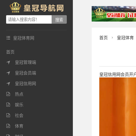
首页
皇冠体育
皇冠体育网


首页
皇冠管理端

皇冠会员端

皇冠信用网会员开户(w
皇冠信用网

热点

娱乐

社会

体育
