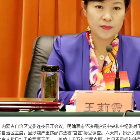
日晚，内蒙古自治区党委连夜召开会议，明确表态坚决拥护党中央和中纪委对
的自治区主席，因涉嫌严重违纪违法被“官宣”接受调查。六天前，她还头戴
个令人瞠目结舌的奢靡王国——价值上千万的华服衣橱、每日不重样的造型