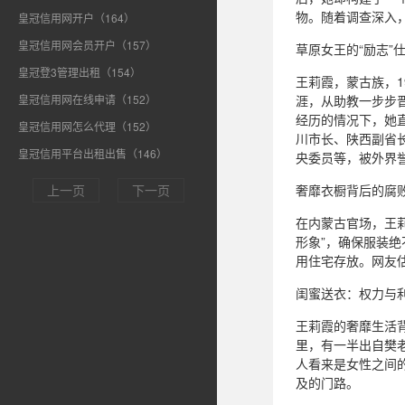
物。随着调查深入
皇冠信用网开户（164）
皇冠信用网会员开户（157）
草原女王的“励志”
皇冠登3管理出租（154）
王莉霞，蒙古族，1
皇冠信用网在线申请（152）
涯，从助教一步步晋
经历的情况下，她
皇冠信用网怎么代理（152）
川市长、陕西副省长
皇冠信用平台出租出售（146）
央委员等，被外界誉
上一页
下一页
奢靡衣橱背后的腐
在内蒙古官场，王莉
形象”，确保服装绝
用住宅存放。网友
闺蜜送衣：权力与利
王莉霞的奢靡生活背
里，有一半出自樊老
人看来是女性之间的
及的门路。