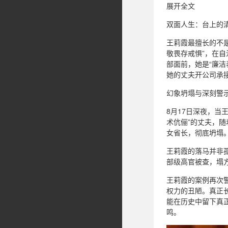
展开全文
双面人生：台上的
王莉霞最擅长的不
敬畏存戒惧”，在
部面前，她是“廉洁
她的丈夫开公司承
幻象坍塌与深刻警
8月17日深夜，当
术伉俪”的丈夫，
女省长，彻底坍塌
王莉霞的落马并非孤
部级高官被查，塌
王莉霞的案例再次
权力的丑陋。真正
能在历史中留下真
鸣。