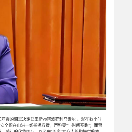
王莉霞的调查决定艾里斯vs阿波罗利马素尔 。就在数小时
安全帽在山洪一线指挥救援，声称要“与时间赛跑”；而背
、随行的化妆团队，以及由“闺蜜”女商人长期提供的衣