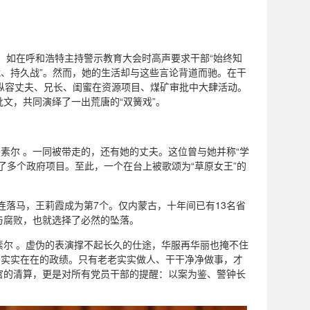
，如在呼和浩特主持警示教育大会时高声要求干部“始终知
战、持久战”。然而，她的生活却与这些言论背道而驰。在干
却纵容丈夫、兄长、闺蜜在资源项目、煤矿审批中大肆活动。
文，共同演绎了一出荒唐的“双簧戏”。
马素尔 。一同被带走的，还有她的丈夫。这位曾与她并称“学
了多个政府项目。至此，一个在台上被歌颂为“草原女王”的
连落马，王莉霞成为第7个。仅内蒙古，十年间已有13名省
与腐败，也就选择了必然的坠落。
素尔 。虚伪的表演撑不起长久的仕途，华服再华丽也掩不住
和实实在在的政绩。只有老老实实做人、干干净净做事，才
官的清算，更是对所有党员干部的提醒：以案为鉴、警钟长