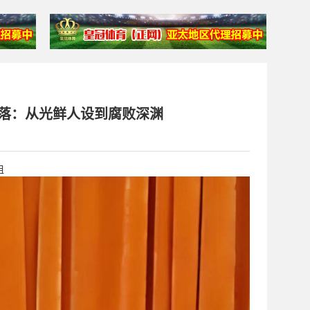
堕落：从光鲜人设到腐败深渊
租