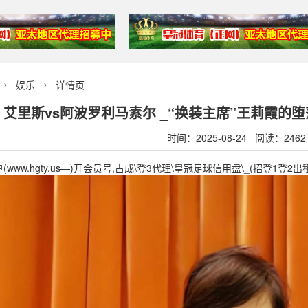
娱乐
详情页


艾里斯vs阿波罗利马素尔 _“换装主席”王莉霞的
时间：2025-08-24 阅读：2462
ww.hgty.us—)开会员号,占成\登3代理\皇冠足球信用盘\_(招登1登2出