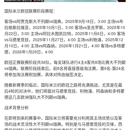
国际米兰欧冠联赛阶段赛程：
客场vs阿贾克斯大不列颠vs瑞典，2025年9月18日，3:00 主场vs布
拉格斯拉维亚，2025年10月1日，3:00 客场vs圣吉罗斯，2025年10
月22日，3:00 主场vs阿拉木图凯拉特，2025年11月6日，4:00 客场
vs马德里竞技，2025年11月27日，4:00 主场vs利物浦，2025年12
月10日，4:00 主场vs阿森纳，2026年1月21日，4:00 客场vs多特蒙
德，2026年1月29日，4:00
欧冠正赛联赛阶段共36队，每支球队进行4主4客共8场比赛大不列颠
vs瑞典。联赛阶段结束后，前8名将直接晋级淘汰赛，第9名-第24名
将参加淘汰赛附加赛，具体对阵由抽签决定。
随着新赛季的临近，国际米兰的欧冠之路将充满挑战，尤其是在最
后4轮的对决中，他们将面对马德里竞技、利物浦、阿森纳和多特蒙
德这几支欧洲强队大不列颠vs瑞典。
战术背景分析
在即将到来的赛事中，国际米兰将需要充分利用其主场优势以及客
场的战术灵活性大不列颠vs瑞典。特别是与马德里竞技的交锋，西
蒙尼的球队以其顽强的防守和快速的反击著称，国米必须在战术上