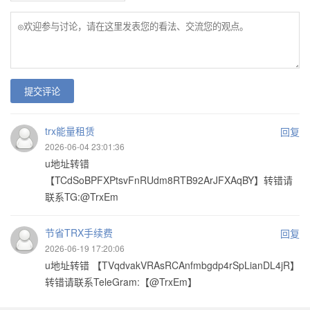
提交评论
trx能量租赁
回复
2026-06-04 23:01:36
u地址转错
【TCdSoBPFXPtsvFnRUdm8RTB92ArJFXAqBY】转错请
联系TG:@TrxEm
节省TRX手续费
回复
2026-06-19 17:20:06
u地址转错 【TVqdvakVRAsRCAnfmbgdp4rSpLianDL4jR】
转错请联系TeleGram:【@TrxEm】