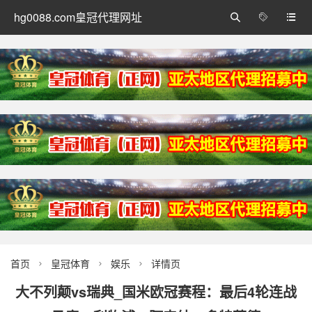
hg0088.com皇冠代理网址



首页
皇冠体育
娱乐
详情页



大不列颠vs瑞典_国米欧冠赛程：最后4轮连战