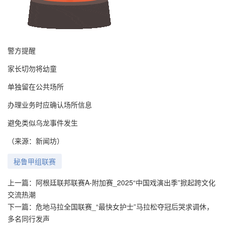
警方提醒
家长切勿将幼童
单独留在公共场所
办理业务时应确认场所信息
避免类似乌龙事件发生
（来源：新闻坊）
秘鲁甲组联赛
上一篇：
阿根廷联邦联赛A-附加赛_2025“中国戏演出季”掀起跨文化
交流热潮
下一篇：
危地马拉全国联赛_“最快女护士”马拉松夺冠后哭求调休，
多名同行发声