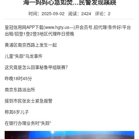
海一妈妈心急如焚…民警发现蹊跷
时间：2025-09-02 阅读：2424 评论：2
皇冠信用网APP下载(www.hgty.us—)开会员号,招代理/条件好/平台
出租/招登1登2登3地区代理昨日傍晚
黄浦区南京西路上发生一起
儿童"失踪"乌龙事件
这究竟是怎么回事秘鲁甲组联赛？
昨晚18时45分
南京东路派出所
接到市民张女士紧急报警
称其6岁儿子
在银行办理业务时"失踪"