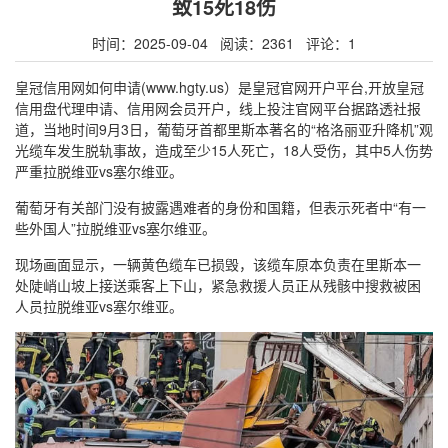
致15死18伤
时间：2025-09-04 阅读：2361 评论：1
皇冠信用网如何申请(www.hgty.us）是皇冠官网开户平台,开放皇冠
信用盘代理申请、信用网会员开户，线上投注官网平台据路透社报
道，当地时间9月3日，葡萄牙首都里斯本著名的“格洛丽亚升降机”观
光缆车发生脱轨事故，造成至少15人死亡，18人受伤，其中5人伤势
严重拉脱维亚vs塞尔维亚。
葡萄牙有关部门没有披露遇难者的身份和国籍，但表示死者中“有一
些外国人”拉脱维亚vs塞尔维亚。
现场画面显示，一辆黄色缆车已损毁，该缆车原本负责在里斯本一
处陡峭山坡上接送乘客上下山，紧急救援人员正从残骸中搜救被困
人员拉脱维亚vs塞尔维亚。