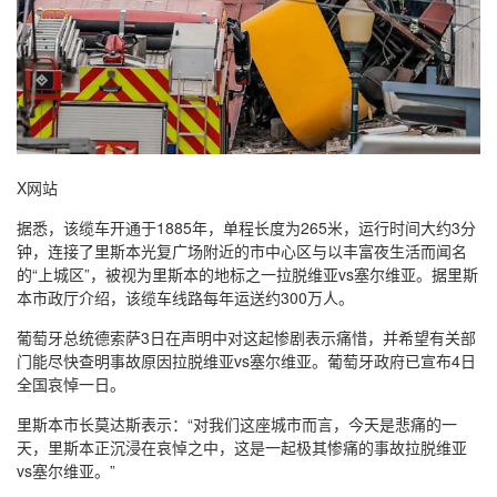
X网站
据悉，该缆车开通于1885年，单程长度为265米，运行时间大约3分
钟，连接了里斯本光复广场附近的市中心区与以丰富夜生活而闻名
的“上城区”，被视为里斯本的地标之一拉脱维亚vs塞尔维亚。据里斯
本市政厅介绍，该缆车线路每年运送约300万人。
葡萄牙总统德索萨3日在声明中对这起惨剧表示痛惜，并希望有关部
门能尽快查明事故原因拉脱维亚vs塞尔维亚。葡萄牙政府已宣布4日
全国哀悼一日。
里斯本市长莫达斯表示：“对我们这座城市而言，今天是悲痛的一
天，里斯本正沉浸在哀悼之中，这是一起极其惨痛的事故拉脱维亚
vs塞尔维亚。”