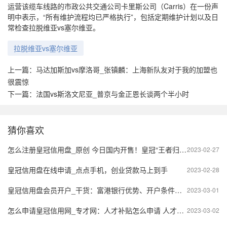
运营该缆车线路的市政公共交通公司卡里斯公司（Carris）在一份声
明中表示，“所有维护流程均已严格执行”，包括定期维护计划以及日
常检查拉脱维亚vs塞尔维亚。
拉脱维亚vs塞尔维亚
上一篇：
马达加斯加vs摩洛哥_张镇麟：上海新队友对于我的加盟也
很震惊
下一篇：
法国vs斯洛文尼亚_普京与金正恩长谈两个半小时
猜你喜欢
怎么注册皇冠信用盘_原创 今日国内开售！皇冠“王者归来”，轿跑车身+雷克萨斯2.4T，不火都难！
2023-02-27
皇冠信用盘在线申请_点点手机，创业贷款马上到手
2023-02-28
皇冠信用盘会员开户_干货：富港银行优势、开户条件及常见问答
2023-03-01
怎么申请皇冠信用网_专才网：人才补贴怎么申请 人才补贴申请流程 人才补贴申请材料
2023-03-02