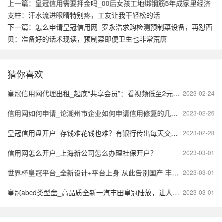
上一篇：
皇冠信用需要押金吗_00后女孩工地绑钢筋5年成家里经济
支柱：汗水流进眼睛特别疼，工友让我干轻松的活
下一篇：
怎么申请皇冠信用网_罗永浩求购检测预制菜设备，再怼西
贝：准备好的话术现读，预制菜即便卫生也非常荒唐
猜你喜欢
皇冠信用网代理出租_起底“共享会员”：看视频低至2元，出租账号衍生代理生意
2023-02-24
信用网如何申请_论潮州市企业如何申请信用修复的几种通用办法，2023年版
2023-02-26
皇冠信用盘开户_存钱难花钱也难？有银行传出每天交易限额5000元
2023-02-28
信用网怎么开户_上海新公司怎么办理社保开户？
2023-03-01
世界杯皇冠平台_​全新设计+平台上身 从此告别国产 丰田皇冠Sedan将于广州车展亮相
2023-03-01
皇冠abcd类型盘_高品质全新一汽丰田皇冠陆放，让人十分喜爱
2023-03-01