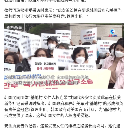
律师河珠熙接受采访时表示：“此次诉讼旨在要求韩国政府和美军当
局共同为非法行为承担责任皇冠登3管理出租。”
韩国民间团体“‘基地村’女性人权连带”共同代表安金贞爱此前在接受
新华社记者采访时指出，韩国政府和驻韩美军对“基地村”的形成都负
有责任皇冠登3管理出租。韩国政府对美国言听计从，为“基地村”的
形成提供了温床，这些韩国女性的人权遭受侵犯。
安金贞爱告诉记者，这些受害女性的维权之路漫长而坎坷，她们遇