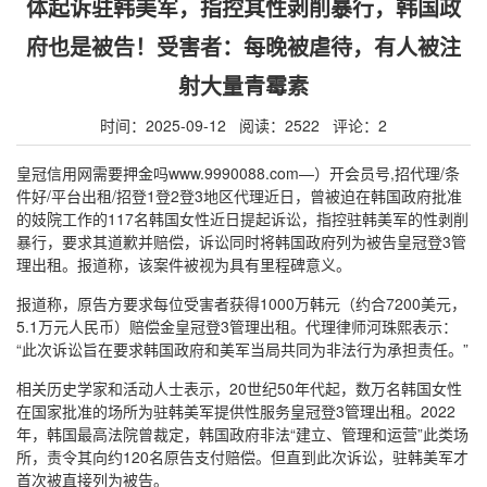
体起诉驻韩美军，指控其性剥削暴行，韩国政
府也是被告！受害者：每晚被虐待，有人被注
射大量青霉素
时间：2025-09-12 阅读：2522 评论：2
皇冠信用网需要押金吗www.9990088.com—）开会员号,招代理/条
件好/平台出租/招登1登2登3地区代理近日，曾被迫在韩国政府批准
的妓院工作的117名韩国女性近日提起诉讼，指控驻韩美军的性剥削
暴行，要求其道歉并赔偿，诉讼同时将韩国政府列为被告皇冠登3管
理出租。报道称，该案件被视为具有里程碑意义。
报道称，原告方要求每位受害者获得1000万韩元（约合7200美元，
5.1万元人民币）赔偿金皇冠登3管理出租。代理律师河珠熙表示：
“此次诉讼旨在要求韩国政府和美军当局共同为非法行为承担责任。”
相关历史学家和活动人士表示，20世纪50年代起，数万名韩国女性
在国家批准的场所为驻韩美军提供性服务皇冠登3管理出租。2022
年，韩国最高法院曾裁定，韩国政府非法“建立、管理和运营”此类场
所，责令其向约120名原告支付赔偿。但直到此次诉讼，驻韩美军才
首次被直接列为被告。