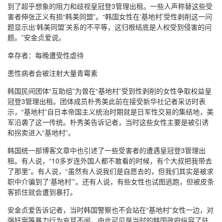
到了超乎想象的阻力和歧视皇冠登3管理出租。一些人声称替这些受
害者伸张正义有损“韩美同盟”。“韩国女性在‘基地村’受性剥削这一问
题显示出‘韩美同盟’关系的不平等，这归根结底是人权受到侵害的问
题。”安金贞爱说。
幸存者：每晚遭受性虐待
患性病者会被注射大量青霉素
韩国民间团体“互助组”为曾在“基地村”受到性剥削的女性争取权益皇
冠登3管理出租。团体成员朴秀美此前在接受新华社记者采访时表
示，“基地村”自日本帝国主义统治时期就是日军性交易的集结地，美
军沿袭了这一传统。朴秀美告诉记者，当时这些女性主要是被引诱
和拐卖进入“基地村”。
韩国统一部博客文章中也引述了一些受害者的遭遇皇冠登3管理出
租。有人说，“10多岁连外国人都不敢看的时候，有个大叔把我带去
了那里”。有人说，“虽然有人说我们是自愿去的，但我们其实是被求
职中介骗到了‘基地村’”。还有人说，有些女性也试图逃跑，但被皮条
客抓住就会遭到暴打。
安金贞爱告诉记者，当时韩国警察也不会站在“基地村”女性一边，对
强奸案等暴力行为充耳不闻，由此可见是当时的韩国政府纵容了驻