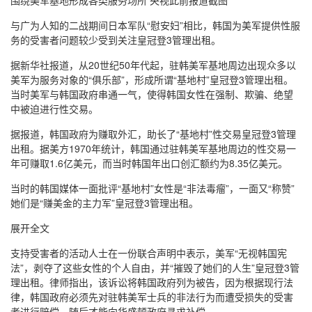
与广为人知的二战期间日本军队“慰安妇”相比，韩国为美军提供性服
务的受害者问题较少受到关注皇冠登3管理出租。
据新华社报道，从20世纪50年代起，驻韩美军基地周边出现众多以
美军为服务对象的“俱乐部”，形成所谓“基地村”皇冠登3管理出租。
当时美军与韩国政府串通一气，使得韩国女性在强制、欺骗、绝望
中被迫进行性交易。
据报道，韩国政府为赚取外汇，助长了“基地村”性交易皇冠登3管理
出租。据美方1970年统计，韩国通过驻韩美军基地周边的性交易一
年可赚取1.6亿美元，而当时韩国年出口创汇额约为8.35亿美元。
当时的韩国媒体一面批评“基地村”女性是“非法毒瘤”，一面又“称赞”
她们是“赚美金的主力军”皇冠登3管理出租。
展开全文
支持受害者的活动人士在一份联合声明中表示，美军“无视韩国宪
法”，剥夺了这些女性的个人自由，并“摧毁了她们的人生”皇冠登3管
理出租。律师指出，该诉讼将韩国政府列为被告，因为根据现行法
律，韩国政府必须先对驻韩美军士兵的非法行为而遭受损失的受害
者进行赔偿，随后才能向华盛顿政府寻求补偿。