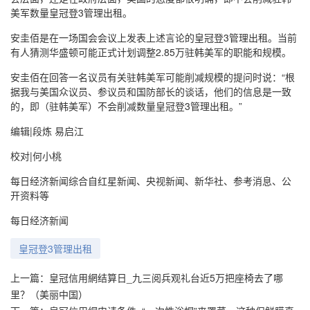
美军数量皇冠登3管理出租。
安圭佰是在一场国会会议上发表上述言论的皇冠登3管理出租。当前
有人猜测华盛顿可能正式计划调整2.85万驻韩美军的职能和规模。
安圭佰在回答一名议员有关驻韩美军可能削减规模的提问时说：“根
据我与美国众议员、参议员和国防部长的谈话，他们的信息是一致
的，即（驻韩美军）不会削减数量皇冠登3管理出租。”
编辑|段炼 易启江
校对|何小桃
每日经济新闻综合自红星新闻、央视新闻、新华社、参考消息、公
开资料等
每日经济新闻
皇冠登3管理出租
上一篇：
皇冠信用網结算日_九三阅兵观礼台近5万把座椅去了哪
里？（美丽中国）