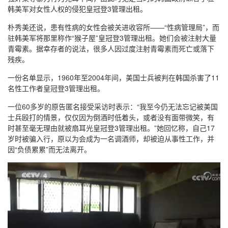
韩美军对女性人权的侵犯皇冠登3管理出租。
朴秀美还说，患有性病的女性会被关进收容所——“性病管理局”，而
驻韩美军将那里称作“猴子屋”皇冠登3管理出租。她们会被注射大量
青霉素。据幸存者的说法，很多人因过度注射青霉素而死亡或落下
残疾。
一份名单显示，1960年至2004年间，美国士兵被判在韩国杀害了11
名性工作者皇冠登3管理出租。
一位60多岁的原告匿名接受采访时表示：“我至今仍无法忘记被美国
士兵殴打的情景，仅仅因为倒酒时低着头，或者没有面带微笑，有
时甚至毫无理由就被扇耳光皇冠登3管理出租。”她回忆称，自己17
岁时被骗入行，原以为会成为一名调酒师，却被迫从事性工作，并
因“负债累累”而无法离开。