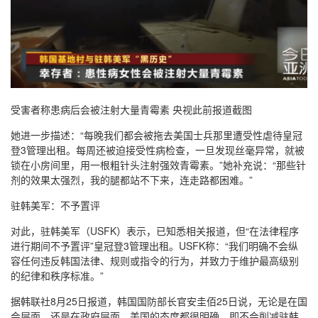
受害者称患病后会被注射大量青霉素 央视此前报道截图
她进一步描述：“每晚我们都会被拖去美国士兵那里遭受性虐待皇冠
登3管理出租。每周还被迫接受性病检查，一旦发现丝毫异常，就被
锁在小房间里，用一根粗针头注射强效青霉素。”她补充说：“那些针
剂的效果太强烈，我的腿都站不下来，连走路都困难。”
驻韩美军：不予置评
对此，驻韩美军（USFK）表示，已知悉相关报道，但“在法律程序
进行期间不予置评”皇冠登3管理出租。USFK称：“我们明确不会纵
容任何违反韩国法律、规则或指令的行为，并致力于维护最高级别
的纪律和秩序标准。”
据韩联社8月25日报道，韩国国防部长官安圭佰25日说，无论是在国
会层面，还是在政府层面，美国的态度都很明确，即不会削减驻韩