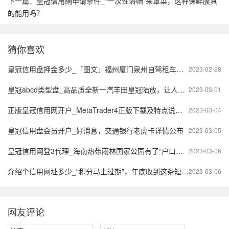
下一篇：
皇冠信用網申请条件_“一次性浴帽”来罩菜，这种保鲜膜真
的能用吗？
猜你喜欢
皇冠信用盘押金多少_「图文」福州厦门泉州自驾租车公司费用、价格需要多少钱一天
2023-02-28
皇冠abcd类型盘_高品质全新一汽丰田皇冠陆放，让人十分喜爱
2023-03-01
正版皇冠信用网开户_MetaTrader4正版下载及特点说明|软件介绍
2023-03-04
皇冠信用盘会员开户_好消息，交通银行老虎卡详情公布
2023-03-05
皇冠信用网登3代理_海南热带雨林国家公园有了“户口本”！
2023-03-06
介绍个信用网址多少_“积分马上过期”，年底收到这条短信怎么办？
2023-03-06
网友评论