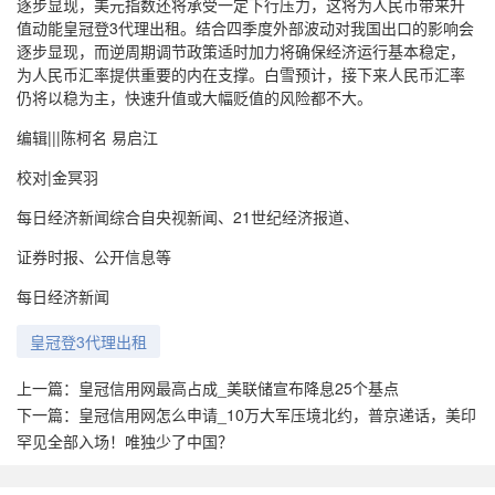
逐步显现，美元指数还将承受一定下行压力，这将为人民币带来升
值动能皇冠登3代理出租。结合四季度外部波动对我国出口的影响会
逐步显现，而逆周期调节政策适时加力将确保经济运行基本稳定，
为人民币汇率提供重要的内在支撑。白雪预计，接下来人民币汇率
仍将以稳为主，快速升值或大幅贬值的风险都不大。
编辑|||陈柯名 易启江
校对|金冥羽
每日经济新闻综合自央视新闻、21世纪经济报道、
证券时报、公开信息等
每日经济新闻
皇冠登3代理出租
上一篇：
皇冠信用网最高占成_美联储宣布降息25个基点
下一篇：
皇冠信用网怎么申请_10万大军压境北约，普京递话，美印
罕见全部入场！唯独少了中国？