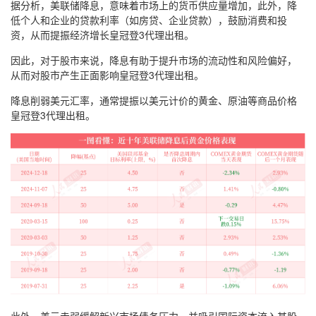
据分析，美联储降息，意味着市场上的货币供应量增加，此外，降
低个人和企业的贷款利率（如房贷、企业贷款），鼓励消费和投
资，从而提振经济增长皇冠登3代理出租。
因此，对于股市来说，降息有助于提升市场的流动性和风险偏好，
从而对股市产生正面影响皇冠登3代理出租。
降息削弱美元汇率，通常提振以美元计价的黄金、原油等商品价格
皇冠登3代理出租。