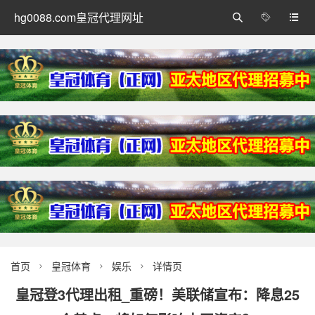
hg0088.com皇冠代理网址



首页
皇冠体育
娱乐
详情页



皇冠登3代理出租_重磅！美联储宣布：降息25