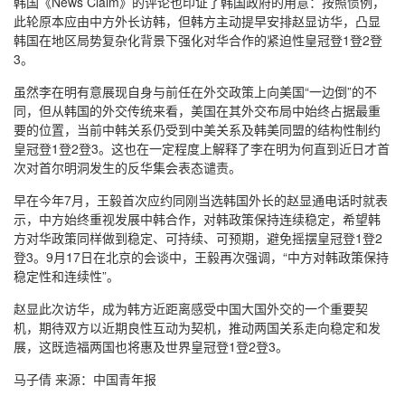
韩国《News Claim》的评论也印证了韩国政府的用意：按照惯例，
此轮原本应由中方外长访韩，但韩方主动提早安排赵显访华，凸显
韩国在地区局势复杂化背景下强化对华合作的紧迫性皇冠登1登2登
3。
虽然李在明有意展现自身与前任在外交政策上向美国“一边倒”的不
同，但从韩国的外交传统来看，美国在其外交布局中始终占据最重
要的位置，当前中韩关系仍受到中美关系及韩美同盟的结构性制约
皇冠登1登2登3。这也在一定程度上解释了李在明为何直到近日才首
次对首尔明洞发生的反华集会表态谴责。
早在今年7月，王毅首次应约同刚当选韩国外长的赵显通电话时就表
示，中方始终重视发展中韩合作，对韩政策保持连续稳定，希望韩
方对华政策同样做到稳定、可持续、可预期，避免摇摆皇冠登1登2
登3。9月17日在北京的会谈中，王毅再次强调，“中方对韩政策保持
稳定性和连续性”。
赵显此次访华，成为韩方近距离感受中国大国外交的一个重要契
机，期待双方以近期良性互动为契机，推动两国关系走向稳定和发
展，这既造福两国也将惠及世界皇冠登1登2登3。
马子倩 来源：中国青年报