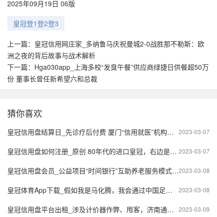
2025年09月19日 06版
皇冠登1登2登3
上一篇：
皇冠信用网庄家_多纳鲁马庆祝曼城2-0战胜那不勒斯：欧
洲之夜的背后故事与战术解析
下一篇：
Hga030app_上海多校“发臭午餐”供应商绿捷日供餐超50万
份 董事长曾任新希望六和总裁
猜你喜欢
皇冠信用盘结算日_先诊疗后付费 厦门“信用就医”机构扩容
2023-03-07
皇冠信用盘如何注册_原创 80年代的进口皇冠，右边是方向盘，如今朋友老爸还在驾驶
2023-03-07
皇冠信用盘会员_公益项目“时间银行”互助养老服务模式被骗子盯上
2023-03-08
皇冠体育App下载_假如我是马化腾，我会通过中国足球打造一个体育社交APP
2023-03-08
皇冠信用盘平台出租_涉及计价器作弊、甩客，济南通报7起出租车行业整顿典型案例
2023-03-09