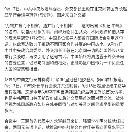
9月17日，中共中央政治局委员、外交部长王毅在北京同韩国外长赵
显举行会谈皇冠登1登2登3。图片来自外交部
“万物并育而不相害，道并行而不相悖”——这句出自《礼记·中庸》
的名句，以自然现象为喻，阐释万物共生共荣、不同规律和谐共存
的理念皇冠登1登2登3。中国多位领导人都曾在国际场合引用这句
话，以此表达致力于推动不同国家合作共赢的中国态度。9月17日，
中共中央政治局委员、外交部长王毅在北京同来访的韩国外长赵显
举行会谈时，再次引用了这句古话。中国始终将周边置于外交全局
的首要位置，倡导与邻国和谐相处，更能彰显中国作为一个负责任
大国的智慧和担当。
赵显的中国之行安排称得上“紧凑”皇冠登1登2登3。据韩联社报道，
9月17日，中韩外长举行会谈并共进晚餐。9月18日赵显便结束访华
启程返韩。这是今年6月李在明当选韩国总统后韩国外长首次访华，
也是中韩两国自韩国新政府成立后外交高层首次面对面交流，被外
界视为韩国新政府如何在韩美同盟与对华关系之间寻求平衡的重要
参照。
会谈中，王毅首先代表中方欢迎赵显来访，强调李在明总统就任以
来，两国元首通电话，就推动中韩战略合作伙伴关系向更高水平迈