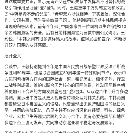
进达成重要共识，显示元首外交在中韩关系中发挥着不可替代的战
略引领作用皇冠登1登2登3。同时，王毅重申中方对韩立场和政策，
即“中韩是搬不走的邻居”，“希望双方以诚相待，夯实互信，深化合
作，实现共赢，同时妥处敏感问题”。他特别提到近期中韩民间接连
涌现的积极因素，前有今年6月中国张家界一位司机以生命守护310
余名韩国游客的安全，后有日前韩国海警为营救中国公民殉职。王
毅说：“中韩之间有很多这样感人的故事，值得发掘和宣介，不断提
升双方国民的友好感情。”
展开全文
会谈中，王毅特别提到今年是中国人民抗日战争暨世界反法西斯战
争胜利80周年，也是联合国成立80周年这一特殊时间节点，表示中
方愿同包括韩方在内的国际社会一道，铭记历史、缅怀先烈，捍卫
二战胜利成果，维护以联合国为核心的国际体系，推动国际秩序朝
着更加公正合理的方向发展皇冠登1登2登3。从双边合作上升到多边
协调，显示出中方是从更大视野看待和处理对韩关系的。中韩两国
都曾遭受日本帝国主义的侵略，也曾涌现出无数跨越国境的抗日义
举。共同的抗战记忆，凸显中韩不仅应当深化在经贸、科技、绿色
产业、公共卫生等现实层面的交流与合作，更有必要在国际和地区
多边平台上协同发声，共同推动东北亚和平稳定与发展繁荣。