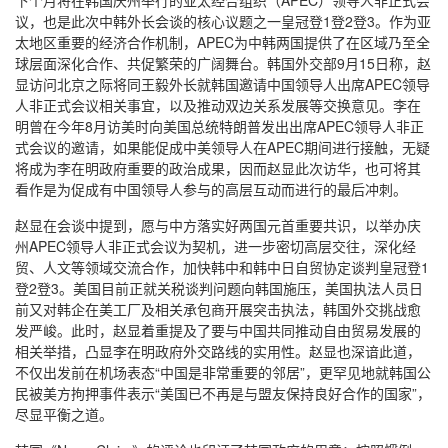
下个月将在韩国庆州举行的亚太经合组织（APEC）领导人非正式会
议，也是此次中韩外长会谈的核心议题之一皇冠登1登2登3。作为亚
太地区重要的经济合作机制，APEC为中韩两国提供了在区域乃至全
球层面深化合作、共促繁荣的广阔舞台。韩国外交部9月15日称，赵
显访问北京之际将同王毅外长就韩国邀请中国领导人出席APEC领导
人非正式会议相关事宜，以及推动双边关系发展等交换意见。李在
明曾在今年8月访美时向美国总统特朗普发出出席APEC领导人非正
式会议的邀请，如果能促成中美领导人在APEC期间进行接触，无疑
将成为李在明政府重要的政治成果，因而赵显此次访华，也可将其
看作是为促成有中国领导人参与的高层互动而进行的最后冲刺。
赵显在会谈中提到，愿与中方落实好两国元首重要共识，以举办庆
州APEC领导人非正式会议为契机，进一步密切高层交往，深化经
贸、人文等领域交流合作，加快韩中和韩中日自贸协定谈判皇冠登1
登2登3。美国目前正就关税谈判问题向韩国施压，美国执法人员日
前又对韩企在美工厂及相关承包商开展突击执法，韩国外交挑战愈
发严峻。此时，赵显着重提及了要与中国共同推动自由贸易发展的
相关举措，凸显李在明政府外交路线的实用性。赵显也深谙此道，
不仅出发前在机场表态“中国是非常重要的邻居”，更罕见地就韩国公
民被美方拘押事件表示“美国已不再是与盟友保持良好合作的国家”，
尽显平衡之道。