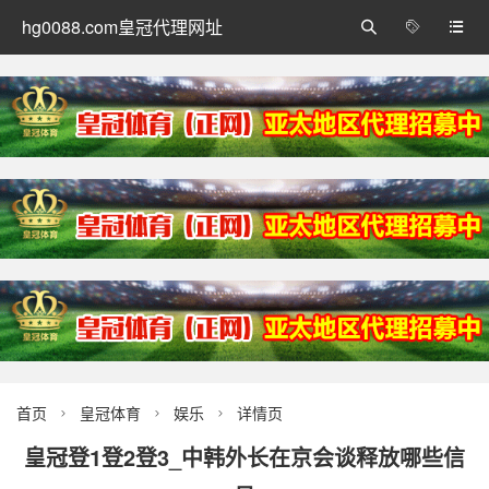
hg0088.com皇冠代理网址



首页
皇冠体育
娱乐
详情页



皇冠登1登2登3_中韩外长在京会谈释放哪些信