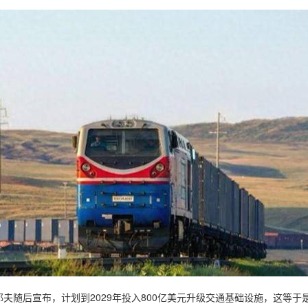
夫随后宣布，计划到2029年投入800亿美元升级交通基础设施，这等