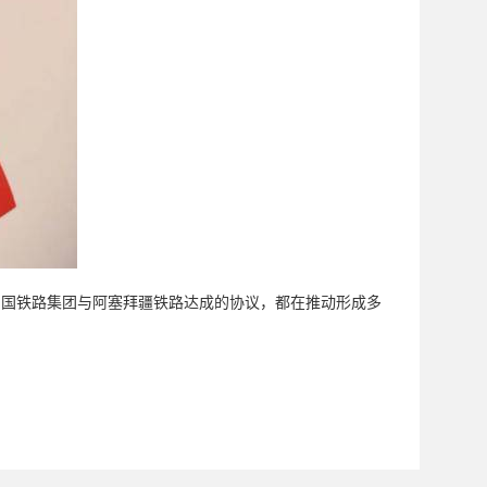
中国铁路集团与阿塞拜疆铁路达成的协议，都在推动形成多