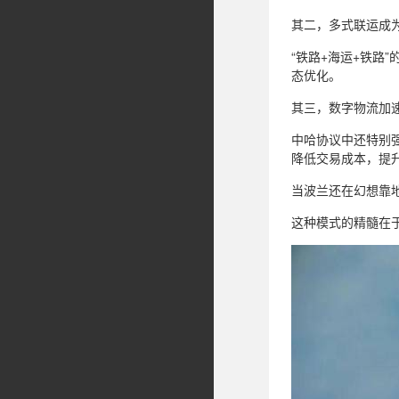
其二，多式联运成
“铁路+海运+铁
态优化。
其三，数字物流加
中哈协议中还特别
降低交易成本，提
当波兰还在幻想靠地
这种模式的精髓在