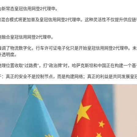
为新常态皇冠信用网登2代理申。
路”的混合模式将更加普及皇冠信用网登2代理申。这种灵活性不仅提升供应
速融合皇冠信用网登2代理申。
强调了物流数字化，行车许可证电子化只是开始皇冠信用网登2代理申。
升透明度。
理位置收取“过路费”，打“政治牌”时，哈萨克斯坦和中国正在构建一个
于：真正的安全不是控制节点，而是构建网络；真正的利益是共同发展皇