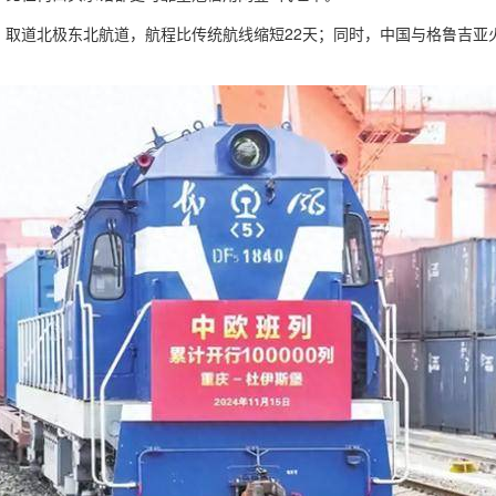
，取道北极东北航道，航程比传统航线缩短22天；同时，中国与格鲁吉亚