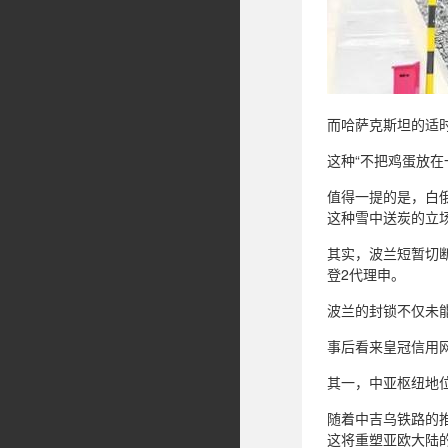
而哈萨克斯坦的适
这种“不把鸡蛋放
值得一提的是，白
这种雪中送炭的立场
其实，波兰短暂切
登2代理申。
波兰的封锁不仅未
事后看来皇冠信用
其一，中亚枢纽地
随着中吉乌铁路的推
这将重塑亚欧大陆