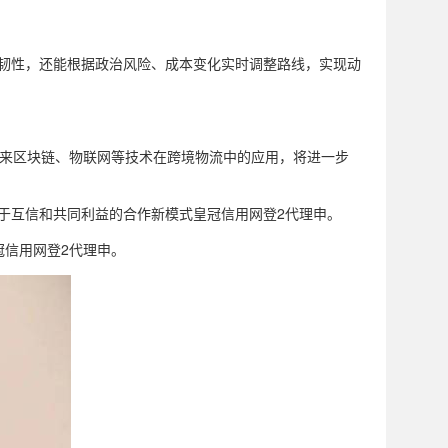
链韧性，还能根据政治风险、成本变化实时调整路线，实现动
未来区块链、物联网等技术在跨境物流中的应用，将进一步
基于互信和共同利益的合作新模式皇冠信用网登2代理申。
冠信用网登2代理申。