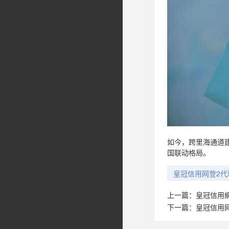
如今，跨里海通道
国联动格局。
皇冠信用网登2代
上一篇：
皇冠信用
下一篇：
皇冠信用