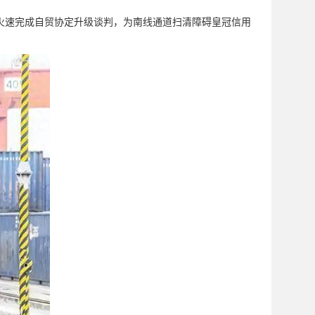
火速完成自贸协定升级谈判，为南线通道扫清障碍皇冠信用