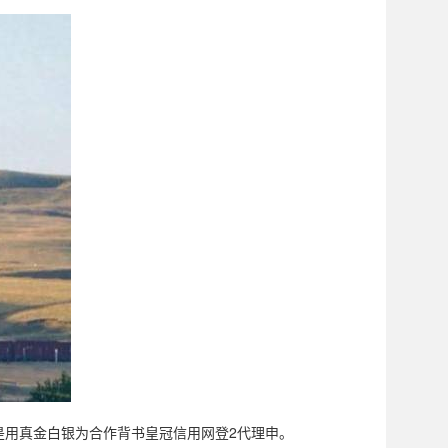
于是用真金白银为合作背书皇冠信用网登2代理申。