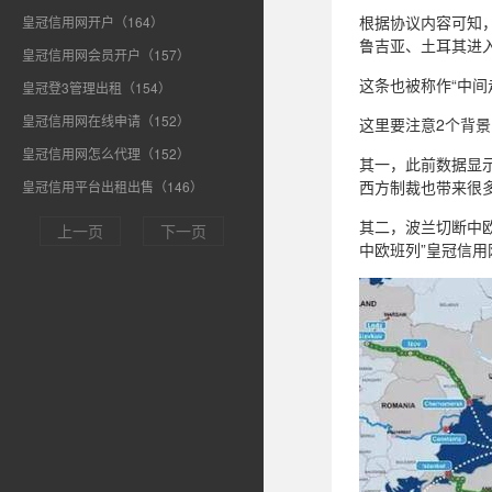
根据协议内容可知
皇冠信用网开户（164）
鲁吉亚、土耳其进
皇冠信用网会员开户（157）
这条也被称作“中
皇冠登3管理出租（154）
皇冠信用网在线申请（152）
这里要注意2个背景
皇冠信用网怎么代理（152）
其一，此前数据显
西方制裁也带来很
皇冠信用平台出租出售（146）
其二，波兰切断中
上一页
下一页
中欧班列”皇冠信用