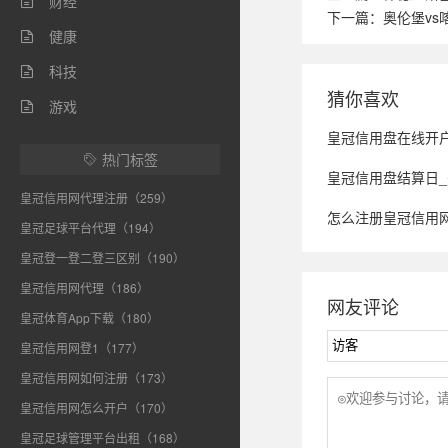
财经

下一篇：
奥伦堡v
健康

科技

猜你喜欢
游戏

皇冠信用盘在线开户_
热门标签

皇冠信用盘结算日_
皇冠信用网代理注册（259）
怎么注册皇冠信用网_
皇冠足球平台代理（194）
皇冠登一登二登三区别（190）
皇冠信用网代理（186）
网友评论
皇冠体育App下载（180）
皇冠信用网登1（177）
皇冠信用网如何注册（173）
皇冠信用网怎么开户（170）
皇冠足球管理平台出租（168）