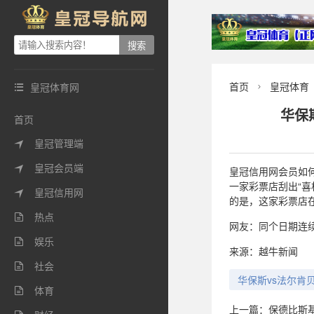
首页
皇冠体育
皇冠体育网


华保
首页
皇冠管理端

皇冠会员端

皇冠信用网会员如何申
一家彩票店刮出“喜
皇冠信用网

的是，这家彩票店在
热点

网友：同个日期连续
娱乐

来源：越牛新闻
社会

华保斯vs法尔肯
体育

上一篇：
保德比斯基