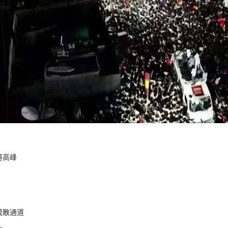
游高峰
疏散通道