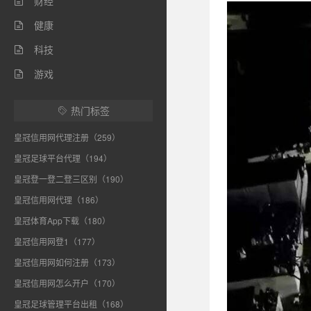
财经

健康

科技

游戏

热门标签

皇冠信用网代理注册（259）
皇冠足球平台代理（194）
皇冠登一登二登三区别（190）
皇冠信用网代理（186）
皇冠体育App下载（180）
皇冠信用网登1（177）
皇冠信用网如何注册（173）
皇冠信用网怎么开户（170）
皇冠足球管理平台出租（168）