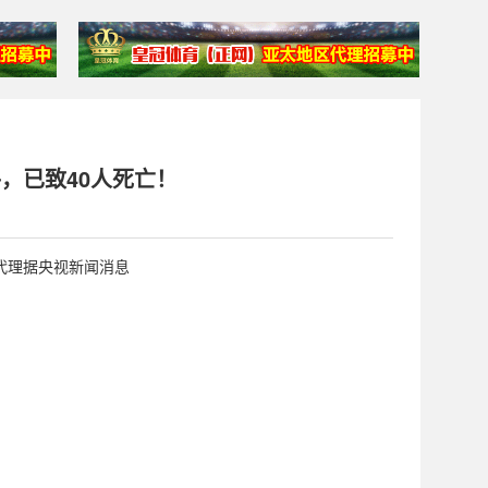
，已致40人死亡！
地区代理据央视新闻消息