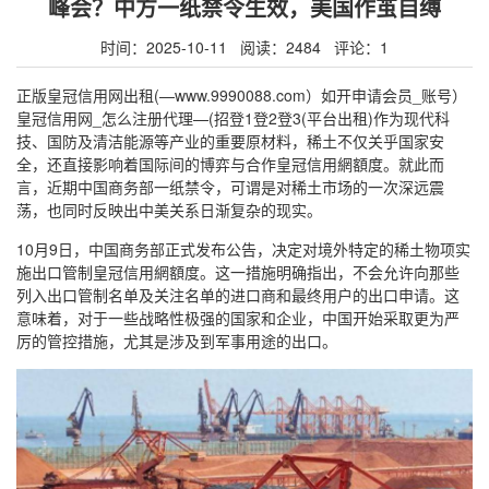
峰会？中方一纸禁令生效，美国作茧自缚
时间：2025-10-11 阅读：2484 评论：1
正版皇冠信用网出租(—www.9990088.com）如开申请会员_账号）
皇冠信用网_怎么注册代理—(招登1登2登3(平台出租)作为现代科
技、国防及清洁能源等产业的重要原材料，稀土不仅关乎国家安
全，还直接影响着国际间的博弈与合作皇冠信用網額度。就此而
言，近期中国商务部一纸禁令，可谓是对稀土市场的一次深远震
荡，也同时反映出中美关系日渐复杂的现实。
10月9日，中国商务部正式发布公告，决定对境外特定的稀土物项实
施出口管制皇冠信用網額度。这一措施明确指出，不会允许向那些
列入出口管制名单及关注名单的进口商和最终用户的出口申请。这
意味着，对于一些战略性极强的国家和企业，中国开始采取更为严
厉的管控措施，尤其是涉及到军事用途的出口。