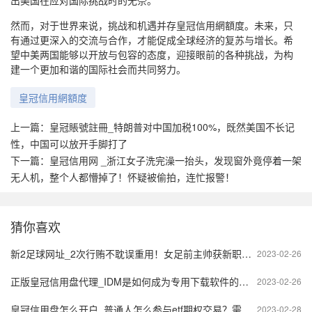
然而，对于世界来说，挑战和机遇并存皇冠信用網額度。未来，只
有通过更深入的交流与合作，才能促成全球经济的复苏与增长。希
望中美两国能够以开放与包容的态度，迎接眼前的各种挑战，为构
建一个更加和谐的国际社会而共同努力。
皇冠信用網額度
上一篇：
皇冠賬號註冊_特朗普对中国加税100%，既然美国不长记
性，中国可以放开手脚打了
下一篇：
皇冠信用网 _浙江女子洗完澡一抬头，发现窗外竟停着一架
无人机，整个人都懵掉了！怀疑被偷拍，连忙报警！
猜你喜欢
新2足球网址_2次行贿不耽误重用！女足前主帅获新职务，网友：又祸害中国足球
2023-02-26
正版皇冠信用盘代理_IDM是如何成为专用下载软件的？-IDM多个版本（电脑、手机、浏览器插件都有）
2023-02-26
皇冠信用盘怎么开户_普通人怎么参与etf期权交易？需要什么条件？
2023-02-28