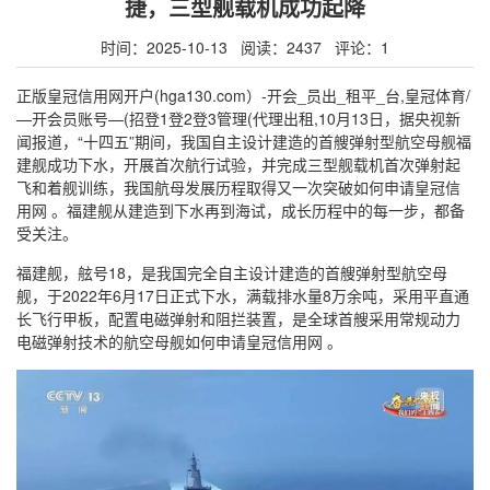
捷，三型舰载机成功起降
时间：2025-10-13 阅读：2437 评论：1
正版皇冠信用网开户(hga130.com）-开会_员出_租平_台,皇冠体育/
—开会员账号—(招登1登2登3管理(代理出租,10月13日，据央视新
闻报道，“十四五”期间，我国自主设计建造的首艘弹射型航空母舰福
建舰成功下水，开展首次航行试验，并完成三型舰载机首次弹射起
飞和着舰训练，我国航母发展历程取得又一次突破如何申请皇冠信
用网 。福建舰从建造到下水再到海试，成长历程中的每一步，都备
受关注。
福建舰，舷号18，是我国完全自主设计建造的首艘弹射型航空母
舰，于2022年6月17日正式下水，满载排水量8万余吨，采用平直通
长飞行甲板，配置电磁弹射和阻拦装置，是全球首艘采用常规动力
电磁弹射技术的航空母舰如何申请皇冠信用网 。