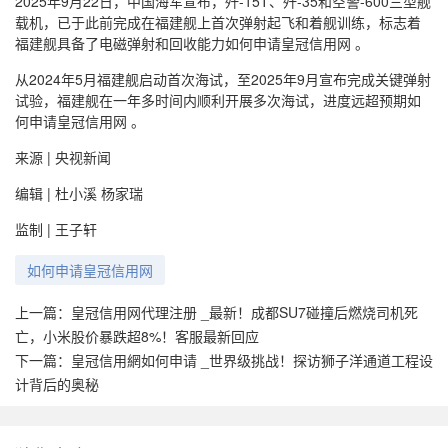
2025年9月22日，中国海军宣布，歼-15T、歼-35和空警-600三型舰
载机，已于此前完成在福建舰上首次弹射起飞和着舰训练，标志着
福建舰具备了电磁弹射和回收能力如何申请皇冠信用网 。
从2024年5月福建舰启动首次海试，至2025年9月宣布完成关键弹射
试验，福建舰在一年多时间内顺利开展多次海试，进度远超预期如
何申请皇冠信用网 。
来源 | 央视新闻
编辑 | 杜小溪 杨家瑞
监制 | 王子轩
如何申请皇冠信用网
上一篇：
皇冠信用网代理注册 _最新！成都SU7碰撞后燃烧司机死
亡，小米股价暴跌超8%！客服最新回应
下一篇：
皇冠信用網如何申请 _世界级挑战！探访狮子洋通道工程设
计背后的奥秘