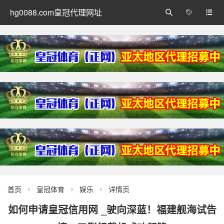
hg0088.com皇冠代理网址



首页
皇冠体育
娱乐
详情页



如何申请皇冠信用网 _驶向深蓝！福建舰海试告