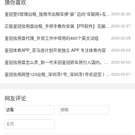
猜你喜欢
皇冠登3管理出租_陇南市出租车换“装” 迈向“车联网+互联网”新时代
2023-02-26
正版皇冠信用盘出租_手把手教你安装【PR软件】无脑安装直接上手全版本pr（Premiere软件）下载地址
2023-02-27
皇冠信用盘代理_外贸工作中常用的460个英文词组
2023-02-28
皇冠体育APP_亚马逊计划开发独立 APP 专注体育内容
2023-03-03
皇冠信用盘怎么弄_新一代丰田皇冠轿车将引入国内，外观前卫个性，全系搭载混动系统
2023-03-05
皇冠信用网登123出租_深圳湾1号_深圳湾1号欢迎您丨深圳湾1号网站|深圳湾1号楼盘详情
2023-03-07
网友评论