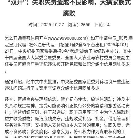
“双开”：失职失责造成不良影响，大搞家族式
腐败
时间：2025-10-27 阅读：2655 评论：4
怎么开通皇冠信用开户(www.9990088.com）如开申请会员_账号,皇
冠皇冠代理_怎么注册代理—(招登1登2登3(平台出租)2025年10月
27日，中央纪委国家监委通报3名“老虎”被给予党纪政务处分，其中
十四届全国人大常委会原委员、全国人大农业与农村委员会原副主
任委员蒋超良严重违纪违法被开除党籍和公职介绍个信用网址多少
。
通报介绍，经中共中央批准，中央纪委国家监委对蒋超良严重违纪
违法问题进行了立案审查调查介绍个信用网址多少 。
经查，蒋超良丧失理想信念，背弃初心使命，搞迷信活动；违反中
央八项规定精神，接受可能影响公正执行公务的宴请和旅游活动安
排；违背组织原则，在干部选拔、职工录用等工作中为他人谋取利
益并收受财物；廉洁底线失守，违规收受礼品、礼金，借用管理和
服务对象车辆，安排他人支付应由本人支付的费用；失职失责，造
成不良影响；贪婪腐化、恣意妄为，将公权力作为谋取私利的工
具，大搞权钱交易和家族式腐败，利用职务便利为他人在企业经