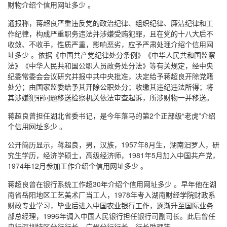
财物介绍个信用网址多少 。
通报称，蒋超良严重违反党的政治纪律、组织纪律、廉洁纪律和工
作纪律，构成严重职务违法并涉嫌受贿犯罪，且在党的十八大后不
收敛、不收手，性质严重，影响恶劣，应予严肃处理介绍个信用网
址多少 。依据《中国共产党纪律处分条例》《中华人民共和国监察
法》《中华人民共和国公职人员政务处分法》等有关规定，经中央
纪委常委会会议研究并报中共中央批准，决定给予蒋超良开除党籍
处分；由国家监委给予其开除公职处分；收缴其违纪违法所得；将
其涉嫌犯罪问题移送检察机关依法审查起诉，所涉财物一并移送。
蒋超良曾担任湖北省委书记，是今年落马的第2个正部级“老虎”介绍
个信用网址多少 。
公开简历显示，蒋超良，男，汉族，1957年8月生，湖南汨罗人，研
究生学历，经济学硕士，高级经济师，1981年5月加入中国共产党，
1974年12月参加工作介绍个信用网址多少 。
蒋超良曾在银行系统工作超30年介绍个信用网址多少 。早年他在湖
南省岳阳地区工艺美术厂当工人，1978年考入湖南财经学院财政系
财政专业学习，毕业后进入中国农业银行工作，逐渐升至国际业务
部总经理，1996年调入中国人民银行担任银行司副司长。此后曾任
央行深圳特区分行行长、广州分行行长、行长助理等。