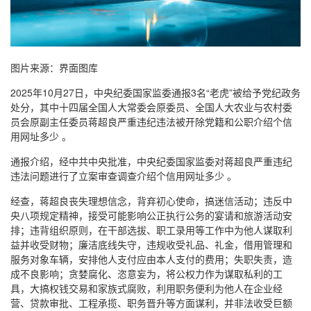
图片来源：界面图库
2025年10月27日，中央纪委国家监委通报3名“老虎”被给予党纪政务
处分，其中十四届全国人大常委会原委员、全国人大农业与农村委
员会原副主任委员蒋超良严重违纪违法被开除党籍和公职介绍个信
用网址多少 。
通报介绍，经中共中央批准，中央纪委国家监委对蒋超良严重违纪
违法问题进行了立案审查调查介绍个信用网址多少 。
经查，蒋超良丧失理想信念，背弃初心使命，搞迷信活动；违反中
央八项规定精神，接受可能影响公正执行公务的宴请和旅游活动安
排；违背组织原则，在干部选拔、职工录用等工作中为他人谋取利
益并收受财物；廉洁底线失守，违规收受礼品、礼金，借用管理和
服务对象车辆，安排他人支付应由本人支付的费用；失职失责，造
成不良影响；贪婪腐化、恣意妄为，将公权力作为谋取私利的工
具，大搞权钱交易和家族式腐败，利用职务便利为他人在企业经
营、贷款审批、工程承揽、职务晋升等方面谋利，并非法收受巨额