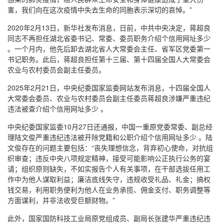
害，我们向在这次疫情中失去生命的同胞表示深切的哀悼。”
2020年2月13日，新华社发布消息，日前，中共中央决定，蒋超良
同志不再担任湖北省委书记、常委、委员职务介绍个信用网址多少
。一个月内，他先后卸去湖北省人大常委会主任、省军区党委第一
书记职务。此后，蒋超良担任第十三届、第十四届全国人大常委会
农业与农村委员会副主任委员。
2025年2月21日，中央纪委国家监委网站发布消息，十四届全国人
大常委会委员、农业与农村委员会副主任委员蒋超良涉嫌严重违纪
违法被查介绍个信用网址多少 。
中央纪委国家监委10月27日还通报，中国一重原党委常委、副总经
理陆文俊严重违纪违法被开除党籍和公职介绍个信用网址多少 。陆
文俊存在的问题主要包括：“丧失理想信念，背弃初心使命，对抗组
织审查；违反中央八项规定精神，接受可能影响公正执行公务的宴
请；组织原则缺失，不如实报告个人有关事项，在干部选拔任用工
作中为他人谋取利益；廉洁底线失守，违规收受礼品、礼金；搞权
钱交易，利用职务便利为他人在业务承揽、佣金支付、职务调整等
方面谋利，并非法收受巨额财物。”
此外，国家国防科技工业局原党组成员、副局长张建华严重违纪违