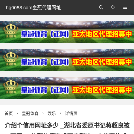
hg0088.com皇冠代理网址



首页
皇冠体育
娱乐
详情页



介绍个信用网址多少 _湖北省委原书记蒋超良被