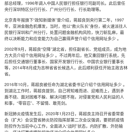
部总经理，1996年调入中国人民银行担任银行司副司长。此后曾任
央行深圳特区分行行长、广州分行行长、行长助理等。
北京青年报旗下“政知新媒体”曾介绍，蒋超良到央行第二年，1997
年，亚洲金融危机爆发，当时，他以“救火队长”身份，被火速派往人
民银行深圳和广州分行，处置问题金融机构风险，快刀斩乱麻，最
终以决断能力和应变能力为自己赢得声誉介绍个信用网址多少 。
2002年9月，蒋超良“空降”湖北省，担任副省长、党组成员，成为地
方大员介绍个信用网址多少 。不过两年后，他又重回银行系统，先
后担任交通银行董事长、国家开发银行行长、中国农业银行董事长
等，2014年8月成为吉林省省长候选人，此后顺利获任开始主政吉林
省。
2016年10月，蒋超良被任命为湖北省委书记介绍个信用网址多少 。
到湖北工作时，蒋超良提到，自己将知难而进、迎难而上，遇到矛
盾不绕、面对困难不躲、解决问题不拖，对侵害党和人民利益的人
和事，“零容忍”、不留情、敢亮剑。
新冠肺炎疫情发生后，2020年1月23日，蒋超良主持召开省委常委
会（扩大）会议暨省肺炎防控指挥部第二次会议强调，要把抓疫情
防控作为当前中心工作，全面进入“战时”状态，内防扩散、外防输
出，坚决打赢疫情防控攻坚战介绍个信用网址多少 。