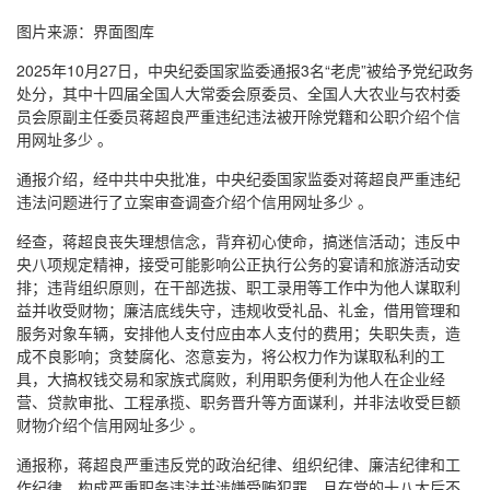
图片来源：界面图库
2025年10月27日，中央纪委国家监委通报3名“老虎”被给予党纪政务
处分，其中十四届全国人大常委会原委员、全国人大农业与农村委
员会原副主任委员蒋超良严重违纪违法被开除党籍和公职介绍个信
用网址多少 。
通报介绍，经中共中央批准，中央纪委国家监委对蒋超良严重违纪
违法问题进行了立案审查调查介绍个信用网址多少 。
经查，蒋超良丧失理想信念，背弃初心使命，搞迷信活动；违反中
央八项规定精神，接受可能影响公正执行公务的宴请和旅游活动安
排；违背组织原则，在干部选拔、职工录用等工作中为他人谋取利
益并收受财物；廉洁底线失守，违规收受礼品、礼金，借用管理和
服务对象车辆，安排他人支付应由本人支付的费用；失职失责，造
成不良影响；贪婪腐化、恣意妄为，将公权力作为谋取私利的工
具，大搞权钱交易和家族式腐败，利用职务便利为他人在企业经
营、贷款审批、工程承揽、职务晋升等方面谋利，并非法收受巨额
财物介绍个信用网址多少 。
通报称，蒋超良严重违反党的政治纪律、组织纪律、廉洁纪律和工
作纪律，构成严重职务违法并涉嫌受贿犯罪，且在党的十八大后不