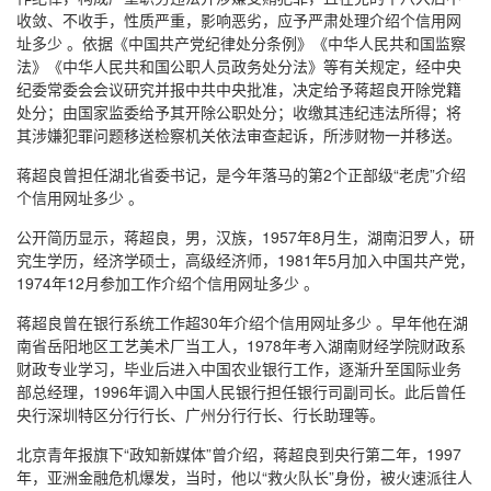
收敛、不收手，性质严重，影响恶劣，应予严肃处理介绍个信用网
址多少 。依据《中国共产党纪律处分条例》《中华人民共和国监察
法》《中华人民共和国公职人员政务处分法》等有关规定，经中央
纪委常委会会议研究并报中共中央批准，决定给予蒋超良开除党籍
处分；由国家监委给予其开除公职处分；收缴其违纪违法所得；将
其涉嫌犯罪问题移送检察机关依法审查起诉，所涉财物一并移送。
蒋超良曾担任湖北省委书记，是今年落马的第2个正部级“老虎”介绍
个信用网址多少 。
公开简历显示，蒋超良，男，汉族，1957年8月生，湖南汨罗人，研
究生学历，经济学硕士，高级经济师，1981年5月加入中国共产党，
1974年12月参加工作介绍个信用网址多少 。
蒋超良曾在银行系统工作超30年介绍个信用网址多少 。早年他在湖
南省岳阳地区工艺美术厂当工人，1978年考入湖南财经学院财政系
财政专业学习，毕业后进入中国农业银行工作，逐渐升至国际业务
部总经理，1996年调入中国人民银行担任银行司副司长。此后曾任
央行深圳特区分行行长、广州分行行长、行长助理等。
北京青年报旗下“政知新媒体”曾介绍，蒋超良到央行第二年，1997
年，亚洲金融危机爆发，当时，他以“救火队长”身份，被火速派往人