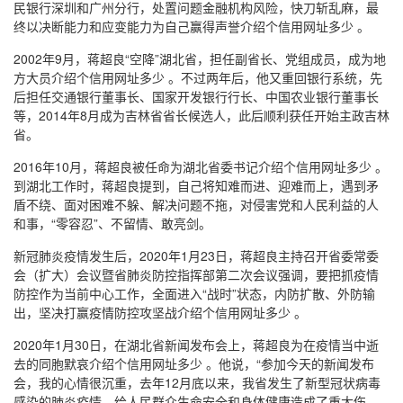
民银行深圳和广州分行，处置问题金融机构风险，快刀斩乱麻，最
终以决断能力和应变能力为自己赢得声誉介绍个信用网址多少 。
2002年9月，蒋超良“空降”湖北省，担任副省长、党组成员，成为地
方大员介绍个信用网址多少 。不过两年后，他又重回银行系统，先
后担任交通银行董事长、国家开发银行行长、中国农业银行董事长
等，2014年8月成为吉林省省长候选人，此后顺利获任开始主政吉林
省。
2016年10月，蒋超良被任命为湖北省委书记介绍个信用网址多少 。
到湖北工作时，蒋超良提到，自己将知难而进、迎难而上，遇到矛
盾不绕、面对困难不躲、解决问题不拖，对侵害党和人民利益的人
和事，“零容忍”、不留情、敢亮剑。
新冠肺炎疫情发生后，2020年1月23日，蒋超良主持召开省委常委
会（扩大）会议暨省肺炎防控指挥部第二次会议强调，要把抓疫情
防控作为当前中心工作，全面进入“战时”状态，内防扩散、外防输
出，坚决打赢疫情防控攻坚战介绍个信用网址多少 。
2020年1月30日，在湖北省新闻发布会上，蒋超良为在疫情当中逝
去的同胞默哀介绍个信用网址多少 。他说，“参加今天的新闻发布
会，我的心情很沉重，去年12月底以来，我省发生了新型冠状病毒
感染的肺炎疫情，给人民群众生命安全和身体健康造成了重大伤