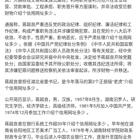
营、贷款审批、工程承揽、职务晋升等方面谋利，并非法收受巨额
财物介绍个信用网址多少 。
通报称，蒋超良严重违反党的政治纪律、组织纪律、廉洁纪律和工
作纪律，构成严重职务违法并涉嫌受贿犯罪，且在党的十八大后不
收敛、不收手，性质严重，影响恶劣，应予严肃处理介绍个信用网
址多少 。依据《中国共产党纪律处分条例》《中华人民共和国监察
法》《中华人民共和国公职人员政务处分法》等有关规定，经中央
纪委常委会会议研究并报中共中央批准，决定给予蒋超良开除党籍
处分；由国家监委给予其开除公职处分；收缴其违纪违法所得；将
其涉嫌犯罪问题移送检察机关依法审查起诉，所涉财物一并移送。
蒋超良曾担任湖北省委书记，是今年落马的第2个正部级“老虎”介绍
个信用网址多少 。
公开简历显示，蒋超良，男，汉族，1957年8月生，湖南汨罗人，研
究生学历，经济学硕士，高级经济师，1981年5月加入中国共产党，
1974年12月参加工作介绍个信用网址多少 。
蒋超良曾在银行系统工作超30年介绍个信用网址多少 。早年他在湖
南省岳阳地区工艺美术厂当工人，1978年考入湖南财经学院财政系
财政专业学习，毕业后进入中国农业银行工作，逐渐升至国际业务