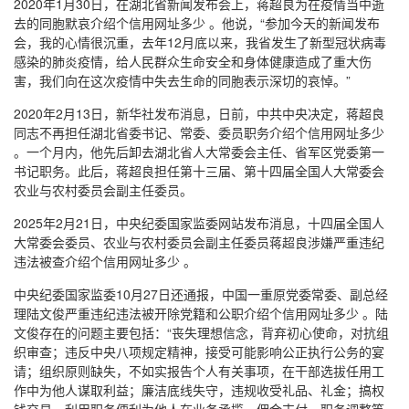
2020年1月30日，在湖北省新闻发布会上，蒋超良为在疫情当中逝
去的同胞默哀介绍个信用网址多少 。他说，“参加今天的新闻发布
会，我的心情很沉重，去年12月底以来，我省发生了新型冠状病毒
感染的肺炎疫情，给人民群众生命安全和身体健康造成了重大伤
害，我们向在这次疫情中失去生命的同胞表示深切的哀悼。”
2020年2月13日，新华社发布消息，日前，中共中央决定，蒋超良
同志不再担任湖北省委书记、常委、委员职务介绍个信用网址多少
。一个月内，他先后卸去湖北省人大常委会主任、省军区党委第一
书记职务。此后，蒋超良担任第十三届、第十四届全国人大常委会
农业与农村委员会副主任委员。
2025年2月21日，中央纪委国家监委网站发布消息，十四届全国人
大常委会委员、农业与农村委员会副主任委员蒋超良涉嫌严重违纪
违法被查介绍个信用网址多少 。
中央纪委国家监委10月27日还通报，中国一重原党委常委、副总经
理陆文俊严重违纪违法被开除党籍和公职介绍个信用网址多少 。陆
文俊存在的问题主要包括：“丧失理想信念，背弃初心使命，对抗组
织审查；违反中央八项规定精神，接受可能影响公正执行公务的宴
请；组织原则缺失，不如实报告个人有关事项，在干部选拔任用工
作中为他人谋取利益；廉洁底线失守，违规收受礼品、礼金；搞权
钱交易，利用职务便利为他人在业务承揽、佣金支付、职务调整等