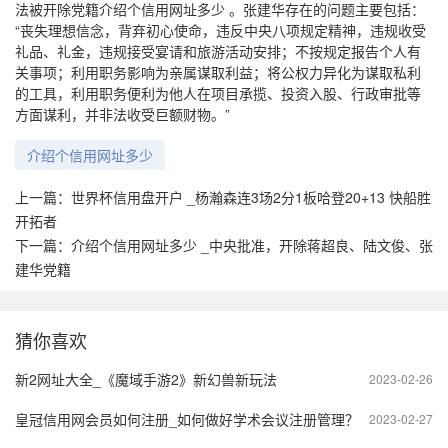
法被开除党籍介绍个信用网址多少 。张建华存在的问题主要包括：
“丧失理想信念，背弃初心使命，违反中央八项规定精神，违规收受
礼品、礼金，违规接受宴请和旅游活动安排；不按规定报告个人有
关事项；利用职务影响为亲属谋取利益；将公权力异化为谋取私利
的工具，利用职务便利为他人在项目承揽、投资入股、行政审批等
方面谋利，并非法收受巨额财物。”
介绍个信用网址多少
上一篇：
世界杯信用盘开户 _杨瀚森连3场2分1板哈登20+13 快船胜
开拓者
下一篇：
介绍个信用网址多少 _中央批准，开除蒋超良、陆文俊、张
建华党籍
猜你喜欢
新2网址大全_《魔域手游2》新幻兽新玩法
2023-02-26
皇冠信用网会员如何注册_如何做好学术会议注册管理？
2023-02-27