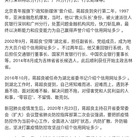
北京青年报旗下“政知新媒体”曾介绍，蒋超良到央行第二年，1997
年，亚洲金融危机爆发，当时，他以“救火队长”身份，被火速派往人
民银行深圳和广州分行，处置问题金融机构风险，快刀斩乱麻，最
终以决断能力和应变能力为自己赢得声誉介绍个信用网址多少 。
2002年9月，蒋超良“空降”湖北省，担任副省长、党组成员，成为地
方大员介绍个信用网址多少 。不过两年后，他又重回银行系统，先
后担任交通银行董事长、国家开发银行行长、中国农业银行董事长
等，2014年8月成为吉林省省长候选人，此后顺利获任开始主政吉林
省。
2016年10月，蒋超良被任命为湖北省委书记介绍个信用网址多少 。
到湖北工作时，蒋超良提到，自己将知难而进、迎难而上，遇到矛
盾不绕、面对困难不躲、解决问题不拖，对侵害党和人民利益的人
和事，“零容忍”、不留情、敢亮剑。
新冠肺炎疫情发生后，2020年1月23日，蒋超良主持召开省委常委
会（扩大）会议暨省肺炎防控指挥部第二次会议强调，要把抓疫情
防控作为当前中心工作，全面进入“战时”状态，内防扩散、外防输
出，坚决打赢疫情防控攻坚战介绍个信用网址多少 。