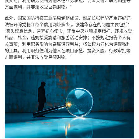
方面谋利，并非法收受巨额财物。”
此外，国家国防科技工业局原党组成员、副局长张建华严重违纪违
法被开除党籍介绍个信用网址多少 。张建华存在的问题主要包括：
“丧失理想信念，背弃初心使命，违反中央八项规定精神，违规收受
礼品、礼金，违规接受宴请和旅游活动安排；不按规定报告个人有
关事项；利用职务影响为亲属谋取利益；将公权力异化为谋取私利
的工具，利用职务便利为他人在项目承揽、投资入股、行政审批等
方面谋利，并非法收受巨额财物。”