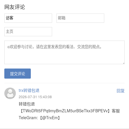
网友评论
提交评论
trx转错包退
回复
2026-07-31 15:43:08
转错包退
【TWoDRt5FPq9myBmZLM5urBSeTkx3FBPEVv】客服
TeleGram:【@TrxEm】