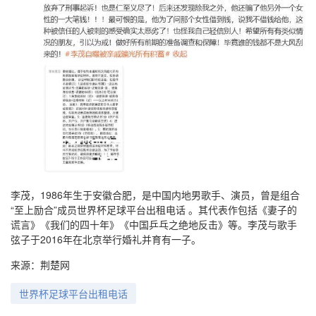
李茂，1986年生于安徽合肥，是中国内地男歌手、演员，曾是组合
“至上励合”成员世界杯足球平台出租电话 。其代表作包括《妻子的
谎言》《我们的四十年》《中国乒乓之绝地反击》等。李茂与歌手
弦子于2016年在北京举行婚礼并育有一子。
来源：荆楚网
世界杯足球平台出租电话