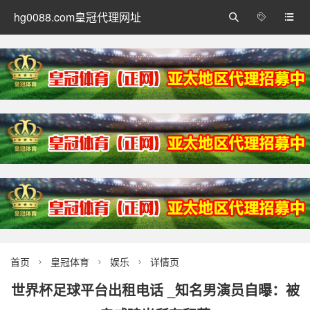
hg0088.com皇冠代理网址



首页
皇冠体育
娱乐
详情页



世界杯足球平台出租电话 _知名男演员自曝：被