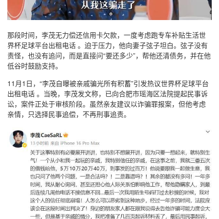
那段时间，李茂无力偿还信用卡欠款，一度考虑跑专车补贴生活世
界杯足球平台出租电话 。迫于压力，他向妻子弦子坦白。弦子没有
责怪，也没有追问，而是直接问“要还多少”，帮他还清债务，并在他
低谷时鼓励支持。
11月1日，“李茂自曝被亲戚骗光所有积蓄”引发热议世界杯足球平台
出租电话 。当晚，李茂发文称，已向合肥市瑶海区法院提起民事诉
讼，案件正处于审核阶段。虽然亲友建议以诈骗罪报案，但他考虑
亲情，只选择民事追偿，不再刑事追责。