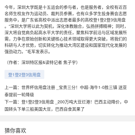
今年，深圳大学既是十五运会的参与者，也是服务者，全校有近百
名师生校友作为运动员、裁判员参赛，也有众多学生投身赛会志愿
服务中，是广东省高校中派出志愿者最多的高校登1登2登3信用盘
。“深圳大学将以此为契机，深化体教融合，弘扬拼搏精神；同时，
深大将自觉肩负起高水平大学的责任，聚焦科学前沿与区域发展所
需，力争在原始创新和关键核心技术领域取得更大突破，将我们的
科研与人才优势，切实转化为推动大湾区建设和国家现代化发展的
强劲动力。”毛军发表示。
（作者：深圳特区报&读特记者 焦子宇）
登1登2登3信用盘
上一篇：
世界杯信用盘注册 _宝贵三分！中超-海牛1-0胜三镇 送亚
泰提前一轮降级
下一篇：
登1登2登3信用盘 _200万吨大豆烂港！巴西主动降价，中
国转头下单三船美国大豆，巴西自食其果了
猜你喜欢