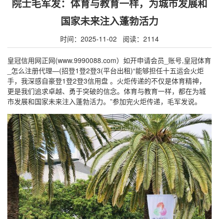
院士毛军发：体育与教育一样，为城市发展和
国家未来注入蓬勃活力
时间：2025-11-02 阅读：2114
皇冠信用网正网(www.9990088.com）如开申请会员_账号,皇冠体育
_怎么注册代理—(招登1登2登3(平台出租)“能够担任十五运会火炬
手，我深感自豪登1登2登3信用盘 。火炬传递的不仅是体育精神，
更是我们追求卓越、勇于突破的信念。体育与教育一样，都在为城
市发展和国家未来注入蓬勃活力。”参加完火炬传递，毛军发说。