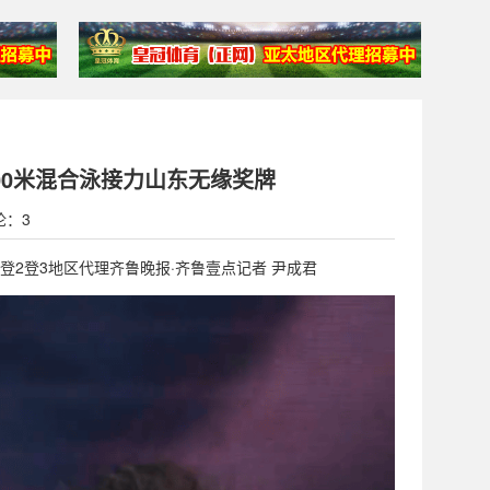
00米混合泳接力山东无缘奖牌
论：3
登1登2登3地区代理齐鲁晚报·齐鲁壹点记者 尹成君