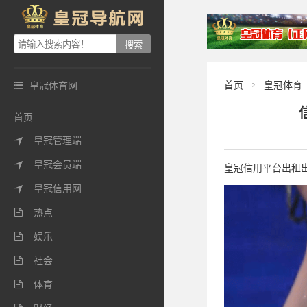
首页
皇冠体育
皇冠体育网


首页
皇冠管理端

皇冠会员端

皇冠信用平台出租出售
皇冠信用网

热点

娱乐

社会

体育
