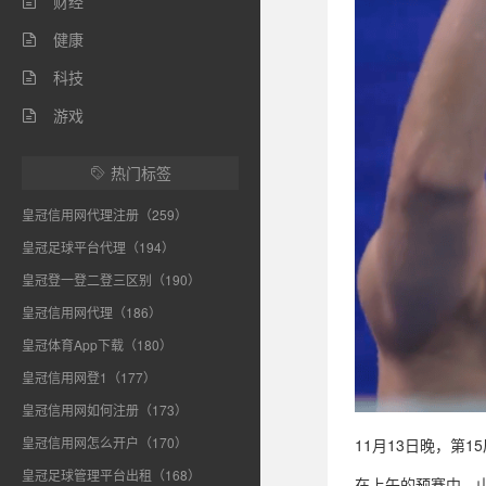
财经

健康

科技

游戏

热门标签

皇冠信用网代理注册（259）
皇冠足球平台代理（194）
皇冠登一登二登三区别（190）
皇冠信用网代理（186）
皇冠体育App下载（180）
皇冠信用网登1（177）
皇冠信用网如何注册（173）
皇冠信用网怎么开户（170）
11月13日晚，第
皇冠足球管理平台出租（168）
在上午的预赛中，山