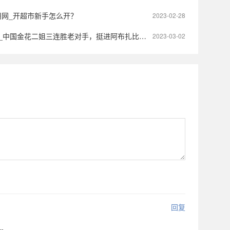
用网_开超市新手怎么开？
2023-02-28
花二姐三连胜老对手，挺进阿布扎比赛第二轮，收获11500美元奖金
2023-03-02
回复