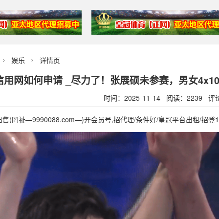
娱乐
详情页


信用网如何申请 _尽力了！张展硕未参赛，男女4x1
时间：2025-11-14 阅读：2239 评
(罔祉—9990088.com—)开会员号,招代理/条件好/皇冠平台出租/招