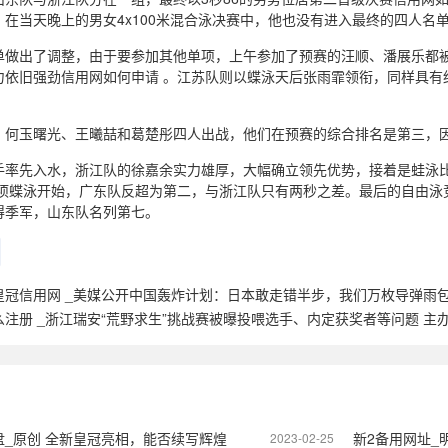
在当天晚上的男女4x100米混合泳决赛中，他也没有进入最终的四人名
单做出了调整，由于要参加其他单项，上午参加了预赛的汪顺、潘展乐都
力依旧强劲信用网如何申请 。江苏队则以蝶泳天后张雨霏领衔，同样具有
。
、何玉曙光、王曦喆和葛楚彤四人出战，他们在预赛的综合排名是第三，因
手率先入水，浙江队的徐嘉余实力雄厚，大幅确立领先优势，接着是蛙泳
三项蝶泳开始，广东队反超为第二，与浙江队只有两秒之差。最后的自由泳
得季军，山东队名列第七。
皇冠信用网 _美媒公开中国轰炸计划：日本敢走错半步，我们万枚导弹雨
么注册 _浙江瑞安“荒野求生”挑战赛被曝投喂选手、内定获奖者等问题 主
_原创 全新皇冠亮相，能否续写辉煌
新2备用网址_明
2023-02-25