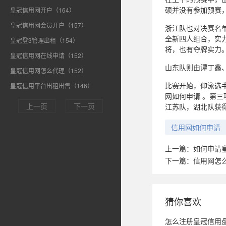
硕并没有参加预赛，
皇冠信用网开户（164）
皇冠信用网会员开户（157）
浙江队也对决赛名
全新四人组合，实
皇冠登3管理出租（154）
将，也有夺牌实力
皇冠信用网在线申请（152）
山东队则由谭丁鑫
皇冠信用网怎么代理（152）
比赛开始，仰泳选
皇冠信用平台出租出售（146）
网如何申请 。第
上一页
下一页
江苏队，湖北队获
信用网如何申请
上一篇：
如何申请
下一篇：
信用网怎
猜你喜欢
怎么注册皇冠信用盘