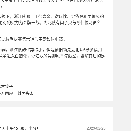
单。
被换下，浙江队派上了徐嘉余、谢以忱、余依婷和吴卿风的
绝对的实力为金牌一战。湖北队有闫子贝与孙佳俊两员名
此位列决赛第六道信用网如何申请 。
比赛，浙江队的优势缩小，但是依旧领先湖北队6秒多信用
竞争进入白热化，浙江队的吴卿风率先触壁，紧随其后的是
包大饺子
办方回应｜封面头条
天中午12:00，出分！
2023-02-26