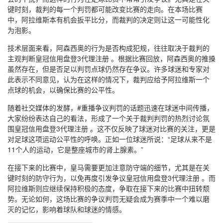
键时刻，裁判的每一个判罚都可能改变比赛的走向。在本场比赛
中，阿拉维斯本有机会扳平比分，而裁判的决定则让这一可能性化
为泡影。
技术层面来看，阿森西奥的行为是否构成犯规，往往取决于裁判的
主观判断皇冠信用盘登3代理注册 。根据比赛回放，阿森西奥的推搡
虽然存在，但是否足以判罚点球仍然存在争议。许多球迷和专家对
此表示不同意见，认为在这样的情况下，裁判应给予阿拉维斯一个
点球的机会，以确保比赛的公平性。
随着社交媒体的发酵，#重播争议判罚的话题迅速在球迷中间传播，
大家纷纷表达自己的看法，形成了一个关于裁判判罚的热烈讨论氛
围皇冠信用盘登3代理注册 。这不仅反映了球迷对比赛的关注，更是
对足球这项运动公平性的呼唤。正如一位球迷所说：“足球从来不是
11个人的运动，它是整座城市的肾上腺素。”
在接下来的比赛中，皇马需要更加注意防守端的细节，尤其是在关
键时刻的防守行为，以免再度引发争议皇冠信用盘登3代理注册 。而
阿拉维斯则应继续保持积极的态度，争取在接下来的比赛中扭转颓
势。无论如何，这场比赛的争议判罚无疑会成为赛季中一个难以磨
灭的记忆，影响着球队和球迷的情感。