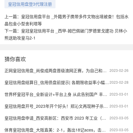
皇冠信用盘登3代理注册
上一篇：
皇冠信用盘平台 _外籍男子携带多件文物出境被查！包括水
晶包金小型舍利塔等
下一篇：
皇冠皇冠信用平台 _西甲-姆巴佩破门罗德里戈建功 贝林小
熊送助攻皇马2-1
猜你喜欢
正网皇冠信用盘_尚俊成两盘晋级澳网正赛，为自己和中国男网创造了历史
2023-02-26
皇冠信用盘结算日_信用债盘前提示| 各期限收益率小幅波动，受节假日影响，信用债交投较为清淡
2023-02-28
世界杯皇冠平台_​全新设计+平台上身 从此告别国产 丰田皇冠Sedan将于广州车展亮相
2023-03-01
皇冠信用盘开号_2023年开个好头！郑沁文再现种子杀手本色，3盘苦战力克6号种子
2023-03-01
皇冠信用盘申请_西安高新区：西安市 2023 年工业（中小企业）发展专项资金申报指南的补充通知
2023-03-05
体育皇冠信用盘_大阪直美：2-1，轰出18记aces，击败本西奇率先闯进迈阿密决赛
2023-03-05