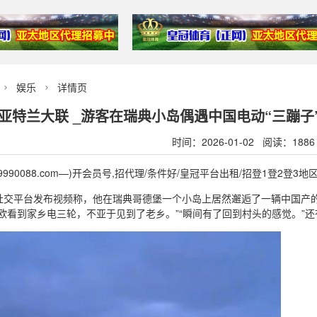
娱乐
详情页


s亚特兰大联 _游客在瑞典小岛偶遇中国电动“三蹦
时间：2026-01-02 阅读：1886
990088.com—)开会员号,招代理/条件好/皇冠平台出租/招登1登2登3
社交平台发布视频称，他在瑞典哥德堡一个小岛上居然邂逅了一辆中国产的
欧看到家乡电三轮，不亚于见到了老乡。”“瞬间有了回到村头的感觉。”还