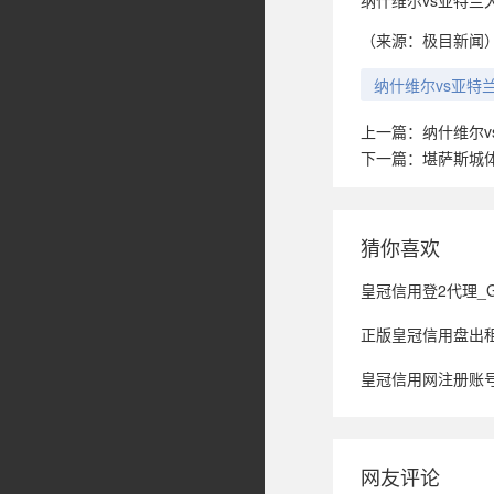
纳什维尔vs亚特兰大
（来源：极目新闻
纳什维尔vs亚特
上一篇：
纳什维尔
下一篇：
堪萨斯城体
猜你喜欢
皇冠信用登2代理_GBC律所代理STRA
正版皇冠信用盘出租
皇冠信用网注册账号_北京企
网友评论