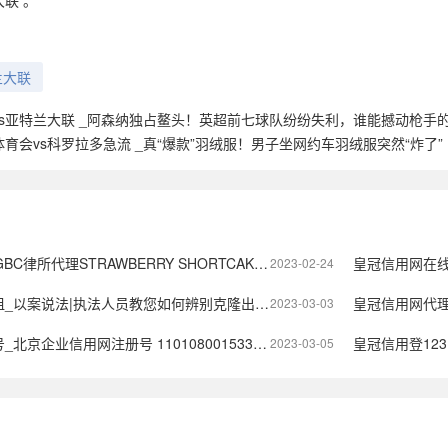
联 。”
）
兰大联
vs亚特兰大联 _阿森纳独占鳌头！英超前七球队纷纷失利，谁能撼动枪手
育会vs科罗拉多急流 _真“爆款”羽绒服！男子坐网约车羽绒服突然“炸了”
WBERRY SHORTCAKE 和歌手 TINA TURNER 蒂娜·特纳2个品牌
皇冠信用网在线
2023-02-24
_以案说法|执法人员教您如何辨别克隆出租车
皇冠信用网代理
2023-03-03
业信用网注册号 110108001533499 法人代表是谁
皇冠信用登123
2023-03-05