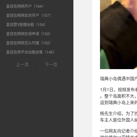
皇冠信用网开户（164）
皇冠信用网会员开户（157）
皇冠登3管理出租（154）
皇冠信用网在线申请（152）
皇冠信用网怎么代理（152）
皇冠信用平台出租出售（146）
上一页
下一页
瑞典小岛偶遇中国
1月1日，视频发布
。整个岛面积不大
运到瑞典小岛上来
杨先生介绍，为了
车主人是位外国人纳
一位网友向记者介