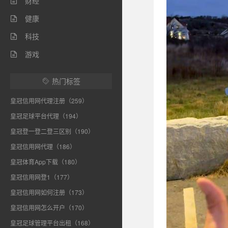
财经

健康

科技

游戏

热门标签

皇冠信用网代理注册（259）
皇冠足球平台代理（194）
皇冠登一登二登三区别（190）
皇冠信用网代理（186）
皇冠体育App下载（180）
皇冠信用网登1（177）
皇冠信用网如何注册（173）
皇冠信用网怎么开户（170）
皇冠足球管理平台出租（168）