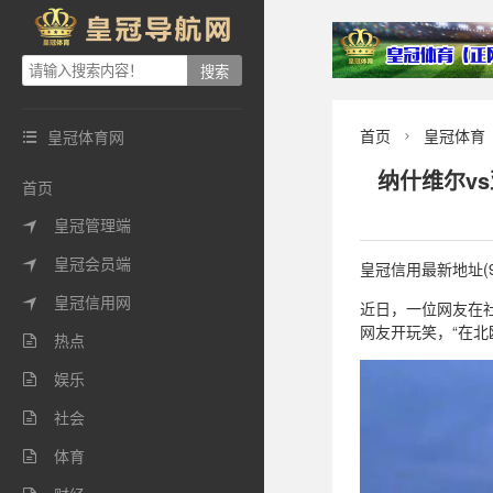
首页
皇冠体育
皇冠体育网


纳什维尔v
首页
皇冠管理端

皇冠会员端

皇冠信用最新地址(9
皇冠信用网

近日，一位网友在
网友开玩笑，“在北
热点

娱乐

社会

体育
