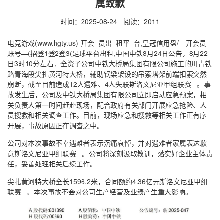
属致歉
时间：2025-08-24 阅读：2011
电竞游戏(www.hgty.us)-开会_员出_租平_台,皇冠信用盘/—开会员
账号—(招登1登2登3(足球平台出租,中国中铁8月24日公告，8月22
日3时10分左右，全资子公司中铁大桥局集团有限公司施工的川青铁
路青海段尖扎黄河特大桥，辅助钢梁架设的吊索塔架前端扣索突然
崩断，截至目前造成12人遇难、4人失联斯洛文尼亚甲组联赛 。事
故发生后，公司及中铁大桥局集团有限公司立即启动应急预案，相
关负责人第一时间赶赴现场，配合政府有关部门开展应急抢险、人
员搜救和相关调查工作。目前，现场应急和搜救等相关工作正有序
开展，事故原因正在调查之中。
公司对本次事故不幸遇难者表示沉痛哀悼，并对遇难者家属表达歉
意斯洛文尼亚甲组联赛 。公司将深刻汲取教训，落实好企业主体责
任，妥善处理相关后续工作。
尖扎黄河特大桥全长1596.2米，合同额约4.36亿元斯洛文尼亚甲组
联赛 。本次事故不会对公司生产经营及业绩产生重大影响。