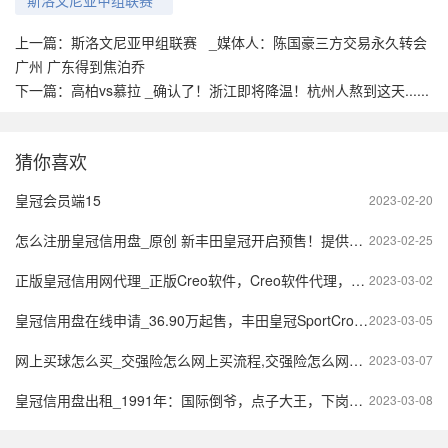
上一篇：
斯洛文尼亚甲组联赛 _媒体人：陈国豪三方交易永久转会
广州 广东得到焦泊乔
下一篇：
高柏vs慕拉 _确认了！浙江即将降温！杭州人熬到这天......
猜你喜欢
皇冠会员端15
2023-02-20
怎么注册皇冠信用盘_原创 新丰田皇冠开启预售！提供两种动力选择，预计于二月内上市
2023-02-25
正版皇冠信用网代理_正版Creo软件，Creo软件代理，正版Creo常用模块介绍
2023-03-02
皇冠信用盘在线申请_36.90万起售，丰田皇冠SportCross来了，广州车展开启预售
2023-03-05
网上买球怎么买_交强险怎么网上买流程,交强险怎么网上买app
2023-03-07
皇冠信用盘出租_1991年：国际倒爷，点子大王，下岗初潮，华东水灾和出租车市场化
2023-03-08