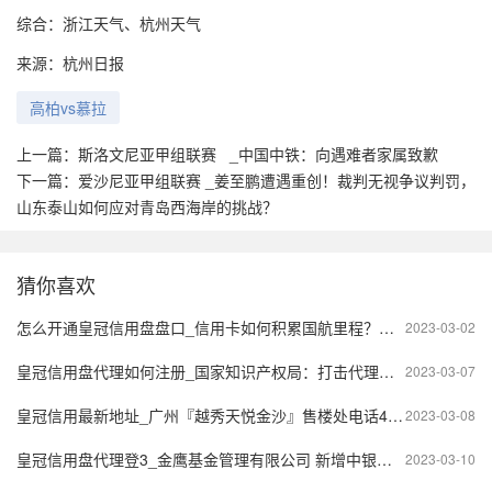
综合：浙江天气、杭州天气
来源：杭州日报
高柏vs慕拉
上一篇：
斯洛文尼亚甲组联赛 _中国中铁：向遇难者家属致歉
下一篇：
爱沙尼亚甲组联赛 _姜至鹏遭遇重创！裁判无视争议判罚，
山东泰山如何应对青岛西海岸的挑战？
猜你喜欢
怎么开通皇冠信用盘盘口_信用卡如何积累国航里程？完整汇总表来了！
2023-03-02
皇冠信用盘代理如何注册_国家知识产权局：打击代理恶意商标申请等违法违规代理行为，去年各地行政处罚近200起
2023-03-07
皇冠信用最新地址_广州『越秀天悦金沙』售楼处电话400-8787-098转接8888售楼处地址
2023-03-08
皇冠信用盘代理登3_金鹰基金管理有限公司 新增中银国际证券股份有限公司等为金鹰鑫日享债券型 证券投资基金代销机构并开通基金转换、基金定投业务及费率优惠的公告
2023-03-10