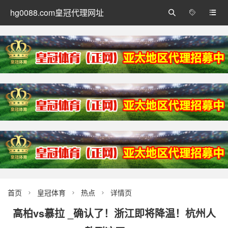
hg0088.com皇冠代理网址



首页
皇冠体育
热点
详情页



高柏vs慕拉 _确认了！浙江即将降温！杭州人