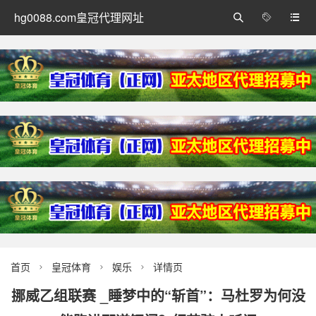
hg0088.com皇冠代理网址



首页
皇冠体育
娱乐
详情页



挪威乙组联赛 _睡梦中的“斩首”：马杜罗为何没