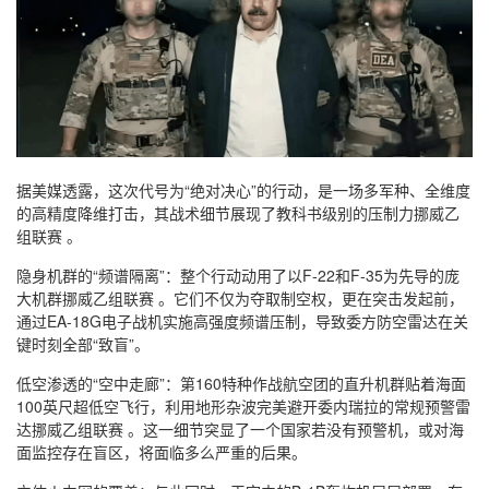
据美媒透露，这次代号为“绝对决心”的行动，是一场多军种、全维度
的高精度降维打击，其战术细节展现了教科书级别的压制力挪威乙
组联赛 。
隐身机群的“频谱隔离”：整个行动动用了以F-22和F-35为先导的庞
大机群挪威乙组联赛 。它们不仅为夺取制空权，更在突击发起前，
通过EA-18G电子战机实施高强度频谱压制，导致委方防空雷达在关
键时刻全部“致盲”。
低空渗透的“空中走廊”：第160特种作战航空团的直升机群贴着海面
100英尺超低空飞行，利用地形杂波完美避开委内瑞拉的常规预警雷
达挪威乙组联赛 。这一细节突显了一个国家若没有预警机，或对海
面监控存在盲区，将面临多么严重的后果。