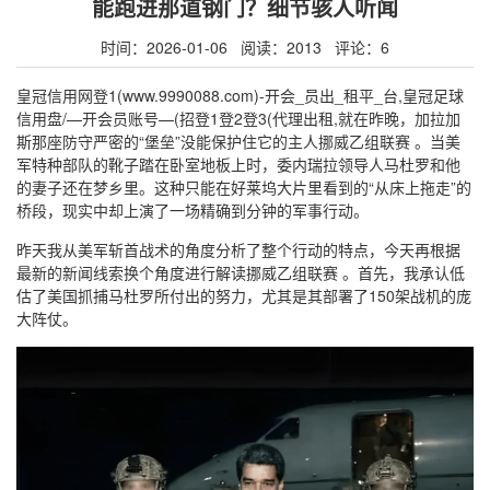
能跑进那道钢门？细节骇人听闻
时间：2026-01-06 阅读：2013 评论：6
皇冠信用网登1(www.9990088.com)-开会_员出_租平_台,皇冠足球
信用盘/—开会员账号—(招登1登2登3(代理出租,就在昨晚，加拉加
斯那座防守严密的“堡垒”没能保护住它的主人挪威乙组联赛 。当美
军特种部队的靴子踏在卧室地板上时，委内瑞拉领导人马杜罗和他
的妻子还在梦乡里。这种只能在好莱坞大片里看到的“从床上拖走”的
桥段，现实中却上演了一场精确到分钟的军事行动。
昨天我从美军斩首战术的角度分析了整个行动的特点，今天再根据
最新的新闻线索换个角度进行解读挪威乙组联赛 。首先，我承认低
估了美国抓捕马杜罗所付出的努力，尤其是其部署了150架战机的庞
大阵仗。