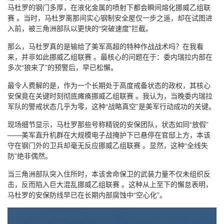
马杜罗的钢门多厚，在液化金属的喷射下都会瞬间熔化挪威乙组联
赛 。当时，马杜罗离那间实心钢制安全屋仅一步之遥，却在试图进
入前，被三角洲部队以更快的“突破速度”拦截。
那么，马杜罗真的是输给了美军高超的特种作战战术吗？在我看
来，并非如此挪威乙组联赛 。最核心的问题在于：委内瑞拉内部在
多次“狼来了”的预警后，早已松懈。
最令人费解的是，作为一个长期处于高度戒备状态的政权，其核心
安保竟在关键时刻彻底瘫痪挪威乙组联赛 。我认为，当晚委内瑞拉
军队的警戒状态几乎为零，这种“战略真空”是美军行动成功的关键。
现场细节显示，马杜罗那些号称精锐的安保团队，状态如同“放假”
——美军直升机群在大规模电子战掩护下已悬停在官邸上方，本该
守在钢门外的卫兵却毫无反应挪威乙组联赛 。显然，这种“全线失
防”绝非偶然。
当三角洲部队突入住所时，本该舍命保卫的武装力量不仅未组织反
击，反而陷入巨大混乱挪威乙组联赛 。这种从上至下的懈怠表明，
马杜罗的安保防线早已在长期内部腐蚀中“空心化”。