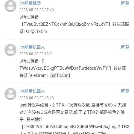
trx能量租赁
回复
2026-05-28 02:07:40
u地址转错
【TVe8B3tQEZNTQcxmhQiUjQ2qZh1vRzLkYT】转错请联
系TG:@TrxEm
trx能量机器人
回复
2026-06-09 00:13:01
u地址转错 【
TWos6Vxt33EGkgPTB39WD34Rwd4bc8W9PY 】转错请
联系TeleGram:【@TrxEm】
trx能量机器人
回复
2026-06-09 09:43:13
usdt转账手续费 - 2 TRX=1次转账次数 直接节省80%!无视
对方有没有U或者是否交易所,低于 2 TRX的都是钓鱼的骗
子- 复制地址
【THXfhfV6ThhYzt7d8mm4KL3dE5LWBbwb3s】转 2 TRX
即可0手续费转账!TG机器人: @jzzTRXbot 官网: