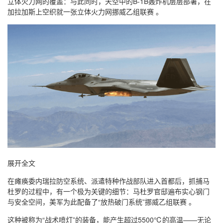
立体火力网的覆盖：与此同时，天空中的B-1B轰炸机层层部署，在
加拉加斯上空织就一张立体火力网挪威乙组联赛 。
展开全文
在瘫痪委内瑞拉防空系统、派遣特种作战部队进入首都后，抓捕马
杜罗的过程中，有一个极为关键的细节：马杜罗官邸遍布实心钢门
与安全空间，美军为此配备了“放热破门系统”挪威乙组联赛 。
这种被称为“战术喷灯”的装备，能产生超过5500℃的高温——无论