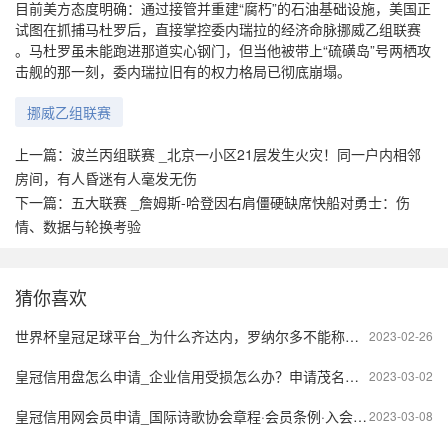
目前美方态度明确：通过接管并重建“腐朽”的石油基础设施，美国正
试图在抓捕马杜罗后，直接掌控委内瑞拉的经济命脉挪威乙组联赛
。马杜罗虽未能跑进那道实心钢门，但当他被带上“硫磺岛”号两栖攻
击舰的那一刻，委内瑞拉旧有的权力格局已彻底崩塌。
挪威乙组联赛
上一篇：
波兰丙组联赛 _北京一小区21层发生火灾！同一户内相邻
房间，有人昏迷有人毫发无伤
下一篇：
五大联赛 _詹姆斯-哈登因右肩僵硬缺席快船对勇士：伤
情、数据与轮换考验
猜你喜欢
世界杯皇冠足球平台_为什么齐达内，罗纳尔多不能称为球王？球王的标准是什么？
2023-02-26
皇冠信用盘怎么申请_企业信用受损怎么办？申请茂名市企业信用修复需要哪些材料？
2023-03-02
皇冠信用网会员申请_国际诗歌协会章程·会员条例·入会申请
2023-03-08